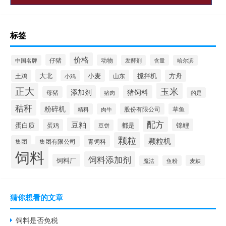
标签
价格
仔猪
动物
含量
中国名牌
发酵剂
哈尔滨
大北
小麦
搅拌机
土鸡
山东
方舟
小鸡
正大
玉米
添加剂
猪饲料
母猪
猪肉
的是
秸秆
粉碎机
股份有限公司
精料
肉牛
草鱼
配方
豆粕
蛋白质
都是
锦鲤
蛋鸡
豆饼
颗粒
颗粒机
集团
青饲料
集团有限公司
饲料
饲料添加剂
饲料厂
麦麸
魔法
鱼粉
猜你想看的文章
饲料是否免税