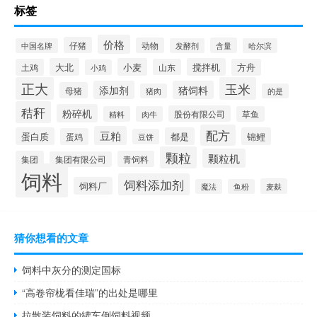
标签
价格
仔猪
动物
含量
中国名牌
发酵剂
哈尔滨
大北
小麦
搅拌机
土鸡
山东
方舟
小鸡
正大
玉米
添加剂
猪饲料
母猪
猪肉
的是
秸秆
粉碎机
股份有限公司
精料
肉牛
草鱼
配方
豆粕
蛋白质
都是
锦鲤
蛋鸡
豆饼
颗粒
颗粒机
集团
青饲料
集团有限公司
饲料
饲料添加剂
饲料厂
麦麸
魔法
鱼粉
猜你想看的文章
饲料中灰分的测定国标
“高卷帘栊看佳瑞”的出处是哪里
拉散装饲料的罐车倒饲料视频