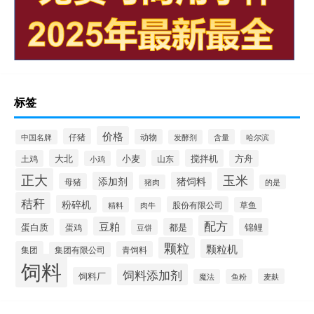
标签
价格
仔猪
动物
含量
中国名牌
发酵剂
哈尔滨
大北
小麦
搅拌机
土鸡
山东
方舟
小鸡
正大
玉米
添加剂
猪饲料
母猪
猪肉
的是
秸秆
粉碎机
股份有限公司
精料
肉牛
草鱼
配方
豆粕
蛋白质
都是
锦鲤
蛋鸡
豆饼
颗粒
颗粒机
集团
青饲料
集团有限公司
饲料
饲料添加剂
饲料厂
麦麸
魔法
鱼粉