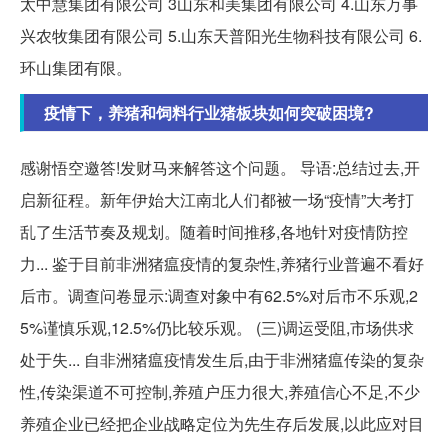
太中慧集团有限公司 3山东和美集团有限公司 4.山东万事
兴农牧集团有限公司 5.山东天普阳光生物科技有限公司 6.
环山集团有限。
疫情下，养猪和饲料行业猪板块如何突破困境?
感谢悟空邀答!发财马来解答这个问题。 导语:总结过去,开
启新征程。新年伊始大江南北人们都被一场“疫情”大考打
乱了生活节奏及规划。随着时间推移,各地针对疫情防控
力... 鉴于目前非洲猪瘟疫情的复杂性,养猪行业普遍不看好
后市。调查问卷显示:调查对象中有62.5%对后市不乐观,2
5%谨慎乐观,12.5%仍比较乐观。 (三)调运受阻,市场供求
处于失... 自非洲猪瘟疫情发生后,由于非洲猪瘟传染的复杂
性,传染渠道不可控制,养殖户压力很大,养殖信心不足,不少
养殖企业已经把企业战略定位为先生存后发展,以此应对目