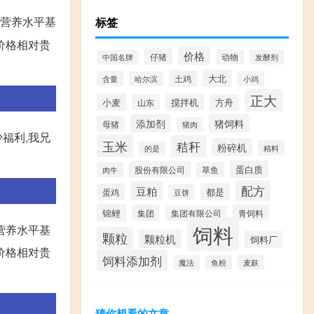
子营养水平基
标签
过价格相对贵
价格
仔猪
动物
中国名牌
发酵剂
大北
土鸡
含量
小鸡
哈尔滨
正大
小麦
搅拌机
山东
方舟
添加剂
猪饲料
母猪
猪肉
少福利,我兄
玉米
秸秆
粉碎机
精料
的是
蛋白质
股份有限公司
肉牛
草鱼
配方
豆粕
都是
蛋鸡
豆饼
锦鲤
集团
青饲料
集团有限公司
饲料
营养水平基
颗粒
颗粒机
饲料厂
过价格相对贵
饲料添加剂
麦麸
魔法
鱼粉
猜你想看的文章