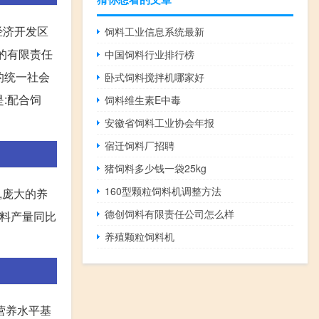
经济开发区
饲料工业信息系统最新
立的有限责任
中国饲料行业排行榜
的统一社会
卧式饲料搅拌机哪家好
是:配合饲
饲料维生素E中毒
安徽省饲料工业协会年报
宿迁饲料厂招聘
猪饲料多少钱一袋25kg
160型颗粒饲料机调整方法
吨,庞大的养
德创饲料有限责任公司怎么样
猪料产量同比
养殖颗粒饲料机
营养水平基