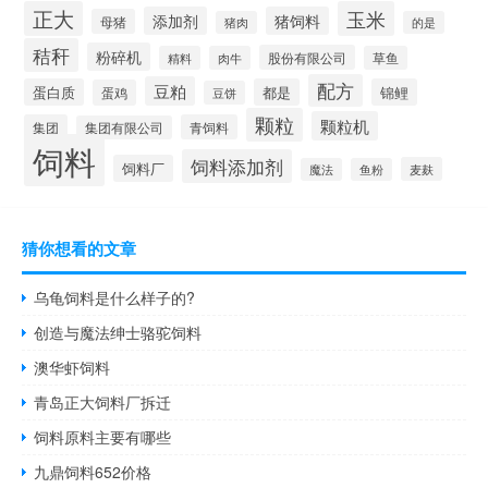
正大
玉米
添加剂
猪饲料
母猪
猪肉
的是
秸秆
粉碎机
股份有限公司
精料
肉牛
草鱼
配方
豆粕
蛋白质
都是
锦鲤
蛋鸡
豆饼
颗粒
颗粒机
集团
青饲料
集团有限公司
饲料
饲料添加剂
饲料厂
麦麸
魔法
鱼粉
猜你想看的文章
乌龟饲料是什么样子的?
创造与魔法绅士骆驼饲料
澳华虾饲料
青岛正大饲料厂拆迁
饲料原料主要有哪些
九鼎饲料652价格