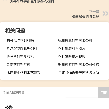
方舟生存进化犀牛吃什么饲料
下一篇
饲料销售月度总结
相关问题
狗可以吃猪饲料吗
德州康惠饲料有限公司
哈尔滨华隆狐狸饲料
饲料散装料车图片
斑马鱼饲料制粒机
饲料发酵技术视频
云南猪饲料厂家
荆州家泰饲料有限公司招聘
水产膨化饲料工艺流程
星露谷物语养鸡饲料怎么做
☚
公告