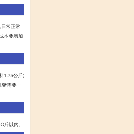
,日常正常
喂成本要增加
.75公斤;
乳猪需要一
5O斤以内。