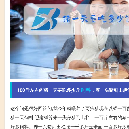
饲料
100斤左右的猪一天要吃多少斤
，养一头猪到出栏
这个问题很好回答的,我今年就喂养了两头猪现在以经一百多
猪一天饲料,照这样算来一头仔猪到出栏... 一百斤左右
斤多饲料。养一头猪到出栏吃一千多斤玉米面,一百多斤浓缩料