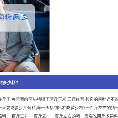
吃多少料?
斤了,每天我给两头猪喂了两斤玉米,三斤红苕,其它的莱叶还不说
的猪一天要吃多少斤饲料,养一头猪到出栏吃多少料?一百斤左右的猪
,一百斤豆并,一百斤麦... 一百斤左右的猪一天耍吃四斤多饲