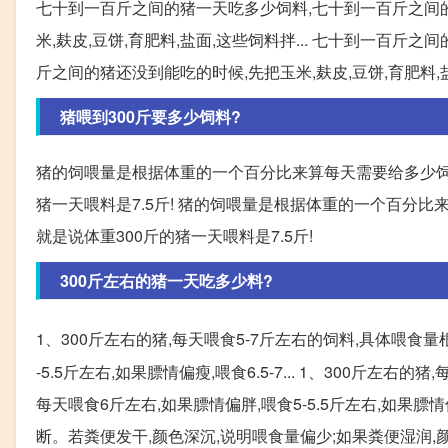
七十到一百斤之间的猪一天吃多少饲料,七十到一百斤之间
米,麸皮,豆饼,育肥料,盐面,这些饲料拌... 七十到一百
斤之间的猪还没到能吃的时候,先把玉米,麸皮,豆饼,育肥料,
猪喂到300斤要多少饲料?
猪的饲喂量是根据体重的一个百分比来算每天需要给多少饲料,
猪一天喂料是7.5斤! 猪的饲喂量是根据体重的一个百分比
就是说体重300斤的猪一天喂料是7.5斤!
300斤左右的猪一天吃多少料?
1、300斤左右的猪,每天喂食5-7斤左右的饲料,具体喂食
-5.5斤左右,如果膘情偏瘦,喂食6.5-7... 1、300斤
每天喂食6斤左右,如果膘情偏胖,喂食5-5.5斤左右,如果膘情
断。若粪便发干,颜色深沉,说明喂食量偏少;如果粪便湿润,颜