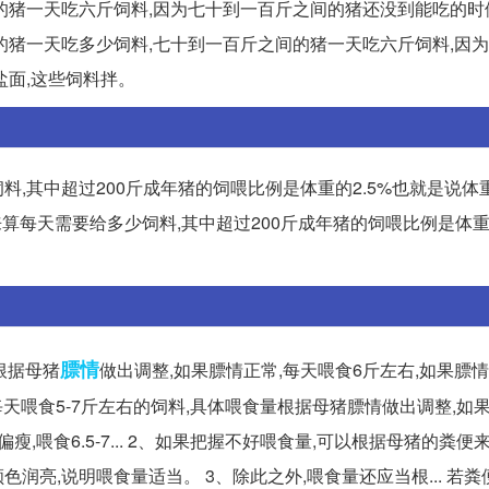
的猪一天吃六斤饲料,因为七十到一百斤之间的猪还没到能吃的时
斤之间的猪一天吃多少饲料,七十到一百斤之间的猪一天吃六斤饲料,因
盐面,这些饲料拌。
其中超过200斤成年猪的饲喂比例是体重的2.5%也就是说体重
来算每天需要给多少饲料,其中超过200斤成年猪的饲喂比例是体重的
膘情
量根据母猪
做出调整,如果膘情正常,每天喂食6斤左右,如果膘情
左右的猪,每天喂食5-7斤左右的饲料,具体喂食量根据母猪膘情做出调整,如
偏瘦,喂食6.5-7... 2、如果把握不好喂食量,可以根据母猪的粪便
色润亮,说明喂食量适当。 3、除此之外,喂食量还应当根... 若