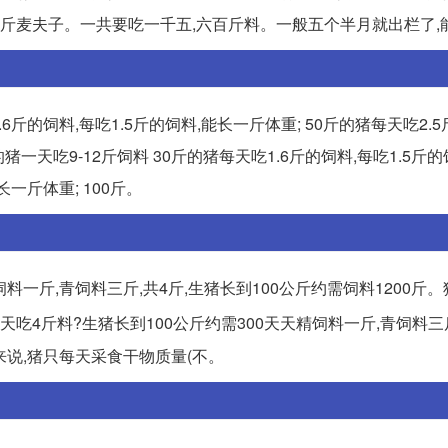
麦夫子。一共要吃一千五,六百斤料。一般五个半月就出栏了,能长.
1.6斤的饲料,每吃1.5斤的饲料,能长一斤体重; 50斤的猪每天吃2.
斤左右的猪一天吃9-12斤饲料 30斤的猪每天吃1.6斤的饲料,每吃1.5斤
长一斤体重; 100斤。
饲料一斤,青饲料三斤,共4斤,生猪长到100公斤约需饲料1200斤
斤猪一天吃4斤料?生猪长到100公斤约需300天天精饲料一斤,青饲料三
来说,猪只每天采食干物质量(不。