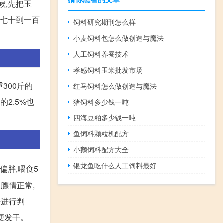
候,先把玉
为七十到一百
饲料研究期刊怎么样
小麦饲料包怎么做创造与魔法
人工饲料养蚕技术
孝感饲料玉米批发市场
300斤的
红马饲料怎么做创造与魔法
2.5%也
猪饲料多少钱一吨
四海豆粕多少钱一吨
鱼饲料颗粒机配方
小鹅饲料配方大全
银龙鱼吃什么人工饲料最好
偏胖,喂食5
果膘情正常,
来进行判
粪便发干。