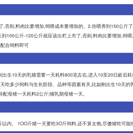
了,否则,料肉比要增加,饲喂成本要增加的。2.你喂养到150公斤了
生长到100公斤-120公斤就应该出栏上市了,否则,料肉比要增加,饲
公斤配合饲料即可
10天的乳猪需要一天耗料800克左右,进入10至20日龄后耗料1
猪一天吃多少饲料与生长阶段、品种等因素有关,比如刚出生10天的
猪、待配母猪一天耗料2公斤;哺乳期母猪一天。
斤以内。 1OO斤猪一天要吃3O斤饲料,还不算太饱,尽傻猪吃可能