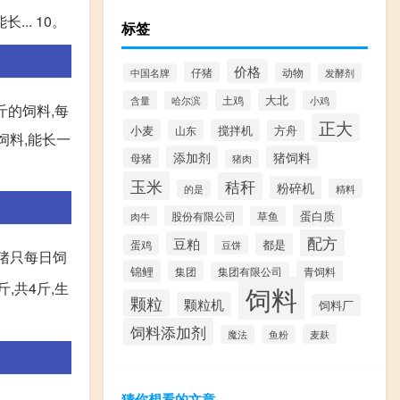
.. 10。
标签
价格
仔猪
动物
中国名牌
发酵剂
大北
土鸡
含量
小鸡
哈尔滨
5斤的饲料,每
正大
小麦
搅拌机
山东
方舟
的饲料,能长一
添加剂
猪饲料
母猪
猪肉
玉米
秸秆
粉碎机
精料
的是
蛋白质
股份有限公司
肉牛
草鱼
配方
豆粕
都是
蛋鸡
豆饼
。猪只每日饲
锦鲤
集团
青饲料
集团有限公司
斤,共4斤,生
饲料
颗粒
颗粒机
饲料厂
饲料添加剂
麦麸
魔法
鱼粉
猜你想看的文章