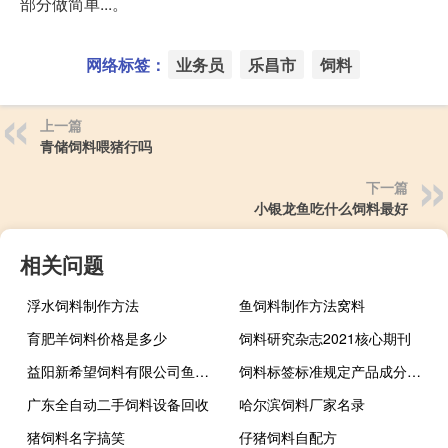
部分做简单...。
网络标签：
业务员
乐昌市
饲料
上一篇
青储饲料喂猪行吗
下一篇
小银龙鱼吃什么饲料最好
相关问题
浮水饲料制作方法
鱼饲料制作方法窝料
育肥羊饲料价格是多少
饲料研究杂志2021核心期刊
益阳新希望饲料有限公司鱼饲料
饲料标签标准规定产品成分分析必须符合
广东全自动二手饲料设备回收
哈尔滨饲料厂家名录
猪饲料名字搞笑
仔猪饲料自配方