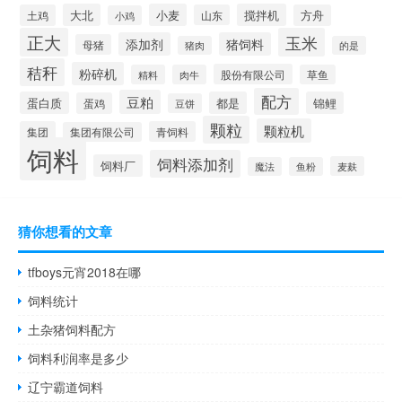
大北
小麦
搅拌机
土鸡
山东
方舟
小鸡
正大
玉米
添加剂
猪饲料
母猪
猪肉
的是
秸秆
粉碎机
股份有限公司
精料
肉牛
草鱼
配方
豆粕
蛋白质
都是
锦鲤
蛋鸡
豆饼
颗粒
颗粒机
集团
青饲料
集团有限公司
饲料
饲料添加剂
饲料厂
麦麸
魔法
鱼粉
猜你想看的文章
tfboys元宵2018在哪
饲料统计
土杂猪饲料配方
饲料利润率是多少
辽宁霸道饲料