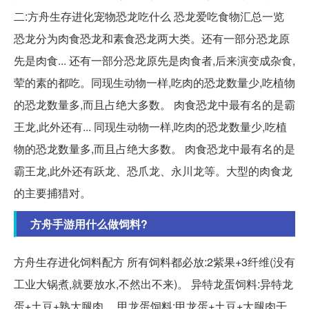
二:方舟生存进化宠物恐龙吃什么 恐龙爱吃食物汇总一览
恐龙分为肉食恐龙和素食恐龙两大类。还有一部分恐龙原
先是肉食... 还有一部分恐龙原先是肉食者,后来演变成杂食,
荤的素的都吃。同现生动物一样,吃肉的恐龙数量少,吃植物
的恐龙数量多,而且占绝大多数。 肉食恐龙中最有名的是霸
王龙,此外还有... 同现生动物一样,吃肉的恐龙数量少,吃植
物的恐龙数量多,而且占绝大多数。 肉食恐龙中最有名的是
霸王龙,此外还有跃龙、恐爪龙、永川龙等。大型的肉食龙
的主要捕猎对。
方舟手游用什么做饲料?
方舟生存进化饲料配方 所有饲料都必放:2紫果+3纤维(没有
工业大锅煮,就要放水,不然出不来)。 异特龙蛋饲料:异特龙
蛋+土豆+熟大腿肉。 甲龙蛋饲料:甲龙蛋+土豆+大腿肉干...