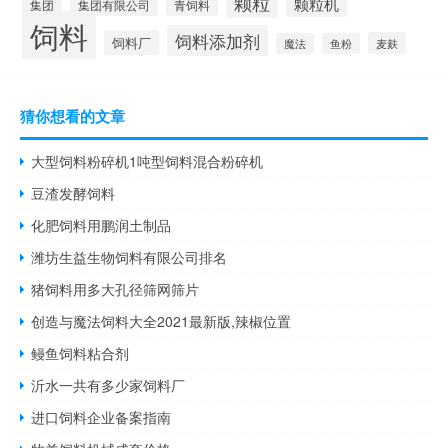
颗粒
颗粒机
集团
青饲料
集团有限公司
饲料
饲料添加剂
饲料厂
麦麸
魔法
鱼粉
猜你想看的文章
大型饲料粉碎机1吨型饲料混合粉碎机
豆渣发酵饲料
化肥饲料用鹏润土制品
潍坊生益生物饲料有限公司排名
猪饲料用多大孔径筛网筛片
创造与魔法饲料大全2021最新版,辣椒位置
鳗鱼饲料粘合剂
沂水一共有多少家饲料厂
进口饲料企业备案指南