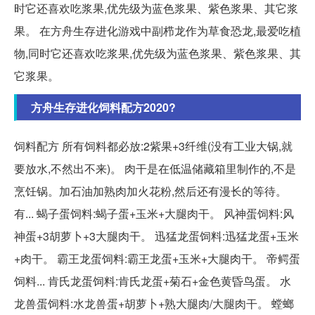
时它还喜欢吃浆果,优先级为蓝色浆果、紫色浆果、其它浆
果。 在方舟生存进化游戏中副栉龙作为草食恐龙,最爱吃植
物,同时它还喜欢吃浆果,优先级为蓝色浆果、紫色浆果、其
它浆果。
方舟生存进化饲料配方2020?
饲料配方 所有饲料都必放:2紫果+3纤维(没有工业大锅,就
要放水,不然出不来)。 肉干是在低温储藏箱里制作的,不是
烹饪锅。加石油加熟肉加火花粉,然后还有漫长的等待。
有... 蝎子蛋饲料:蝎子蛋+玉米+大腿肉干。 风神蛋饲料:风
神蛋+3胡萝卜+3大腿肉干。 迅猛龙蛋饲料:迅猛龙蛋+玉米
+肉干。 霸王龙蛋饲料:霸王龙蛋+玉米+大腿肉干。 帝鳄蛋
饲料... 肯氏龙蛋饲料:肯氏龙蛋+菊石+金色黄昏鸟蛋。 水
龙兽蛋饲料:水龙兽蛋+胡萝卜+熟大腿肉/大腿肉干。 螳螂