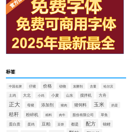
标签
价格
仔猪
动物
含量
中国名牌
发酵剂
哈尔滨
大北
小麦
搅拌机
土鸡
山东
方舟
小鸡
正大
玉米
添加剂
猪饲料
母猪
猪肉
的是
秸秆
粉碎机
股份有限公司
精料
肉牛
草鱼
配方
豆粕
蛋白质
都是
锦鲤
蛋鸡
豆饼