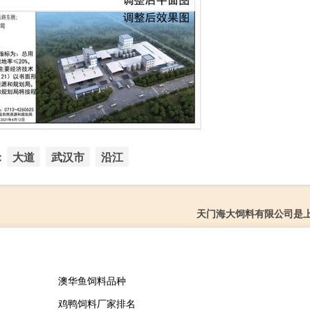
：
大道
武汉市
沿江
天门海大饲料有限公司是
澳华鱼饲料品种
鸡鸭饲料厂家排名