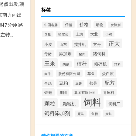
从起点出发,朝
标签
向东南方向出
价格
小时7分钟 路
仔猪
动物
中国名牌
发酵剂
左转,。
大北
土鸡
含量
小鸡
哈尔滨
正大
小麦
搅拌机
山东
方舟
添加剂
猪饲料
母猪
猪肉
玉米
秸秆
粉碎机
精料
的是
蛋白质
股份有限公司
肉牛
草鱼
配方
豆粕
都是
蛋鸡
豆饼
锦鲤
集团
青饲料
集团有限公司
饲料
颗粒
颗粒机
饲料厂
饲料添加剂
麦麸
魔法
鱼粉
猜你想看的文章