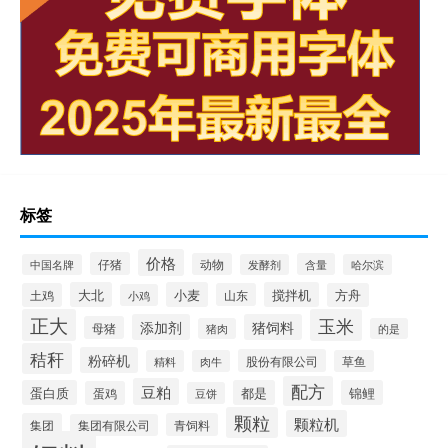
标签
价格
仔猪
动物
含量
中国名牌
发酵剂
哈尔滨
大北
小麦
搅拌机
土鸡
山东
方舟
小鸡
正大
玉米
添加剂
猪饲料
母猪
猪肉
的是
秸秆
粉碎机
股份有限公司
精料
肉牛
草鱼
配方
豆粕
蛋白质
都是
锦鲤
蛋鸡
豆饼
颗粒
颗粒机
集团
青饲料
集团有限公司