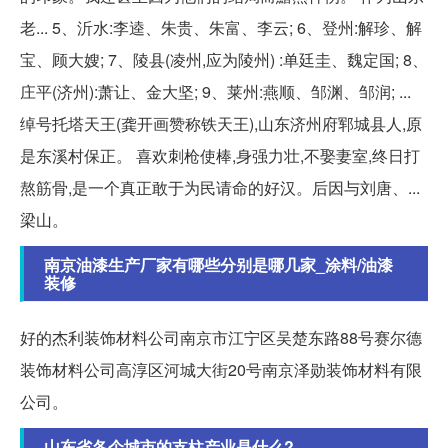
老... 5、沂水:李逵、朱贵、朱富、李云; 6、登州:解珍、解
宝、顾大嫂; 7、陵县(凌州,应为陵州) :单廷圭、魏定国; 8、
庄平(济州):萧让、金大坚; 9、莱州:燕顺、邹渊、邹润; ...
绰号托塔天王(龚开画赞称铁天王),山东济州府郓城县人,原
是东溪村保正。 喜欢刺枪使棒,身强力壮,不娶妻室,终日打
熬筋骨,是一个真正敢于为民请命的好汉。后因与刘唐、...
梁山。
南京油漆生产厂家有哪些分别是哪几家_涂料/油漆
装修
好的杰利装饰材料公司南京市江宁区吴楚东路88号赛尔德
装饰材料公司高淳区河城大街20号南京泽勋装饰材料有限
公司。
山东省各个城市的支柱产业是什么?