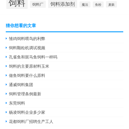
饲料
饲料添加剂
饲料厂
麦麸
魔法
鱼粉
猜你想看的文章
雏鸡饲料喂鸟的利弊
饲料颗粒机调试视频
孔雀鱼和斑马鱼饲料一样吗
饲料的主要原材料玉米
做鱼饲料要什么原料
通威饲料集团
饲料管理条例最新
东莞饲料
杨凌饲料企业多少家
花都饲料厂招聘生产工人