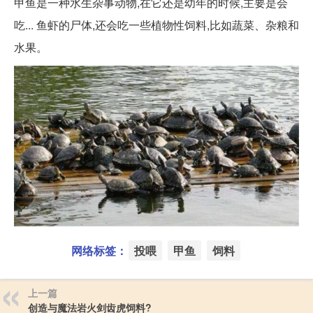
甲鱼是一种水生杂事动物,在它还是幼年的时候,主要是会
吃... 鱼虾的尸体,还会吃一些植物性饲料,比如蔬菜、杂粮和
水果。
网络标签：
投喂
甲鱼
饲料
上一篇
创造与魔法岩火剑齿虎饲料?