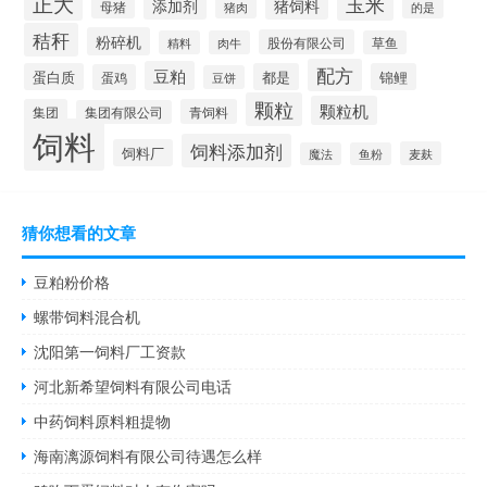
正大
玉米
添加剂
猪饲料
母猪
猪肉
的是
秸秆
粉碎机
股份有限公司
精料
肉牛
草鱼
配方
豆粕
蛋白质
都是
锦鲤
蛋鸡
豆饼
颗粒
颗粒机
集团
青饲料
集团有限公司
饲料
饲料添加剂
饲料厂
麦麸
魔法
鱼粉
猜你想看的文章
豆粕粉价格
螺带饲料混合机
沈阳第一饲料厂工资款
河北新希望饲料有限公司电话
中药饲料原料粗提物
海南漓源饲料有限公司待遇怎么样