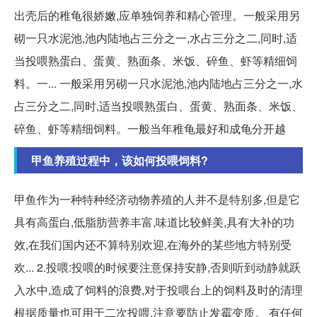
出壳后的稚龟很娇嫩,应单独饲养和精心管理。一般采用另
砌一只水泥池,池内陆地占三分之一,水占三分之二,同时,适
当投喂熟蛋白、蛋黄、熟面条、米饭、碎鱼、虾等精细饲
料。一... 一般采用另砌一只水泥池,池内陆地占三分之一,水
占三分之二,同时,适当投喂熟蛋白、蛋黄、熟面条、米饭、
碎鱼、虾等精细饲料。一般当年稚龟最好和成龟分开越
甲鱼养殖过程中，该如何投喂饲料?
甲鱼作为一种特种经济动物养殖的人并不是特别多,但是它
具有高蛋白,低脂肪营养丰富,味道比较鲜美,具有大补的功
效,在我们国内还不算特别欢迎,在海外的某些地方特别受
欢... 2.投喂:投喂的时候要注意保持安静,否则听到动静就跃
入水中,造成了饲料的浪费,对于投喂台上的饲料及时的清理
根据质量也可用于二次投喂,注意要防止发霉变质。 有任何