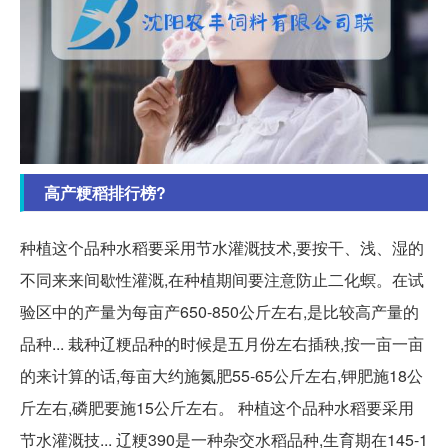
高产粳稻排行榜?
种植这个品种水稻要采用节水灌溉技术,要按干、浅、湿的
不同来来间歇性灌溉,在种植期间要注意防止二化螟。在试
验区中的产量为每亩产650-850公斤左右,是比较高产量的
品种... 栽种辽粳品种的时候是五月份左右插秧,按一亩一亩
的来计算的话,每亩大约施氮肥55-65公斤左右,钾肥施18公
斤左右,磷肥要施15公斤左右。 种植这个品种水稻要采用
节水灌溉技... 辽粳390是一种杂交水稻品种,生育期在145-1