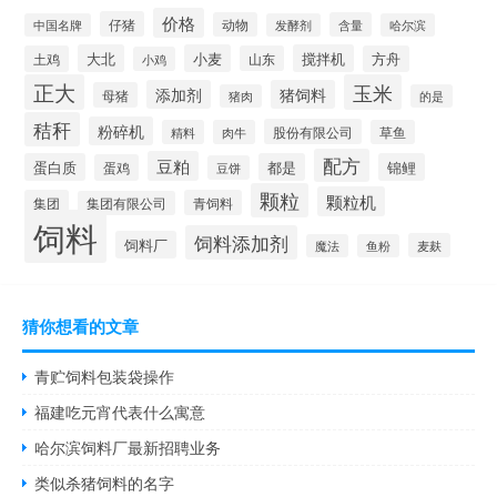
价格
仔猪
动物
含量
中国名牌
发酵剂
哈尔滨
大北
小麦
搅拌机
土鸡
山东
方舟
小鸡
正大
玉米
添加剂
猪饲料
母猪
猪肉
的是
秸秆
粉碎机
股份有限公司
精料
肉牛
草鱼
配方
豆粕
蛋白质
都是
锦鲤
蛋鸡
豆饼
颗粒
颗粒机
集团
青饲料
集团有限公司
饲料
饲料添加剂
饲料厂
麦麸
魔法
鱼粉
猜你想看的文章
青贮饲料包装袋操作
福建吃元宵代表什么寓意
哈尔滨饲料厂最新招聘业务
类似杀猪饲料的名字