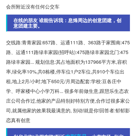
会所附近没有任何公交车
在线的朋友 谁能告诉我：息烽周边的创意团建，创
意团建主要。
交线路:青青家园:657路、运通111路、363路于家围南:475
路、运通111路绿丰家园(招呼站):475路绿丰家园北门:475
路绿丰家园... 规划信息:其占地面积为137966平方米,容积
率,绿化率10%,共0栋楼,停车位1户2车位,共910个车位出
租,地上2月/小时;地下650元/月周边配套:学校:豆各庄中
学、呼家楼中心小学万科... 很多年前做生意,跟憩乐生态农
庄公司合作过,他家的产品特别好特别方便,合作过很多家公
司,就属他家的效果我最满意的, 别动!就是你!回答者:郁郁影
恋真有创意