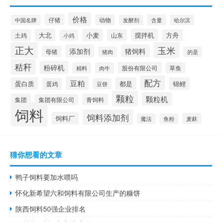
价格
仔猪
动物
含量
中国名牌
发酵剂
哈尔滨
大北
小麦
搅拌机
土鸡
山东
方舟
小鸡
正大
玉米
添加剂
猪饲料
母猪
猪肉
的是
秸秆
粉碎机
股份有限公司
精料
肉牛
草鱼
配方
豆粕
蛋白质
都是
锦鲤
蛋鸡
豆饼
颗粒
颗粒机
集团
青饲料
集团有限公司
饲料
饲料添加剂
饲料厂
麦麸
魔法
鱼粉
猜你想看的文章
鸭子饲料要加水喂吗
怀化新希望六和饲料有限公司生产的糠饼
陕西饲料50强企业排名