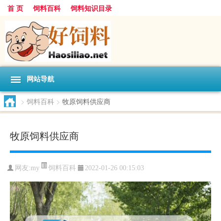
首 页
饲料百科
饲料知识目录
网站导航
>
饲料百科
>
牧原饲料供应商
牧原饲料供应商
饲料百科
网友:
my
2022-01-26 00:15:03