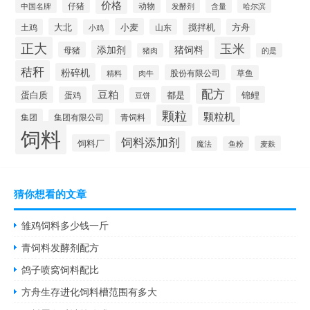
价格
仔猪
动物
含量
中国名牌
发酵剂
哈尔滨
大北
小麦
搅拌机
土鸡
山东
方舟
小鸡
正大
玉米
添加剂
猪饲料
母猪
猪肉
的是
秸秆
粉碎机
股份有限公司
精料
肉牛
草鱼
配方
豆粕
蛋白质
都是
锦鲤
蛋鸡
豆饼
颗粒
颗粒机
集团
青饲料
集团有限公司
饲料
饲料添加剂
饲料厂
麦麸
魔法
鱼粉
猜你想看的文章
雏鸡饲料多少钱一斤
青饲料发酵剂配方
鸽子喷窝饲料配比
方舟生存进化饲料槽范围有多大