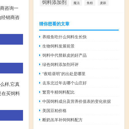
饲料添加剂
麦麸
魔法
鱼粉
销商咨询一
地经销商咨
猜你想看的文章
养殖鱼吃什么饲料生长快
生物饲料发展前景
饲料中代替麸皮的好产品
绿色饲料添加剂环评
“夜暗昼明”的出处是哪里
去东北过年去哪个山庄好
么样,它真
繁育牛精饲料配比
是在买饲料
中国饲料成分及营养价值表的变化依据
美国豆粕价格
断奶羔羊补饲饲料配方