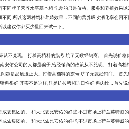
售饲料不同牌子营养水平基本相当,差的只是价格、服务和养殖效果
不同,所以这两种饲料养殖效果... 不同的营养吸收消化率会因
所以建议你都买少量回来试一下。
策从不兑现。 打着高档料的旗号,坑了无数经销商。 首先说价格
,云南安佑公司的人都是骗子,给经销商的政策从不兑现。 打着高档
问题是品质没正大... 打着高档料的旗号,坑了无数经销商。 首先
料很好,其实不是这样,只是抗拉稀和适口性好,料肉比... 首先说
是成农集团的。 和大北农比安佑的好些,不过市场上荷兰英特威
是成农集团的。 和大北农比安佑的好些,不过市场上荷兰英特威