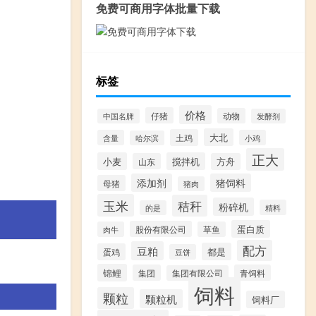
免费可商用字体批量下载
标签
价格
仔猪
动物
中国名牌
发酵剂
大北
土鸡
含量
小鸡
哈尔滨
正大
小麦
搅拌机
山东
方舟
添加剂
猪饲料
母猪
猪肉
玉米
秸秆
粉碎机
精料
的是
蛋白质
股份有限公司
肉牛
草鱼
配方
豆粕
都是
蛋鸡
豆饼
锦鲤
集团
青饲料
集团有限公司
饲料
颗粒
颗粒机
饲料厂