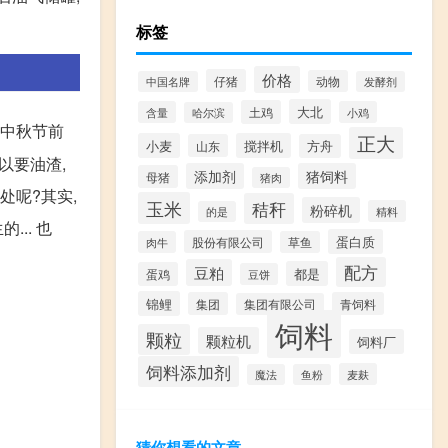
标签
价格
仔猪
动物
中国名牌
发酵剂
大北
土鸡
含量
小鸡
哈尔滨
在中秋节前
正大
小麦
搅拌机
山东
方舟
以要油渣,
添加剂
猪饲料
母猪
猪肉
处呢?其实,
玉米
秸秆
粉碎机
精料
的是
.. 也
蛋白质
股份有限公司
肉牛
草鱼
配方
豆粕
都是
蛋鸡
豆饼
锦鲤
集团
青饲料
集团有限公司
饲料
颗粒
颗粒机
饲料厂
饲料添加剂
麦麸
魔法
鱼粉
猜你想看的文章