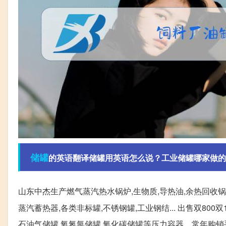
储罐
的英语翻译储罐用英语怎么说？工业储罐哪家做的
山东中杰生产燃气蒸汽热水锅炉,生物质,导热油,余热回收锅炉
蒸汽蓄热器,各类非标罐,不锈钢罐,工业钢结... 出售双800
石油气储罐,氧氮氩储罐,氧化碳储罐等压力容器。常年购销手制