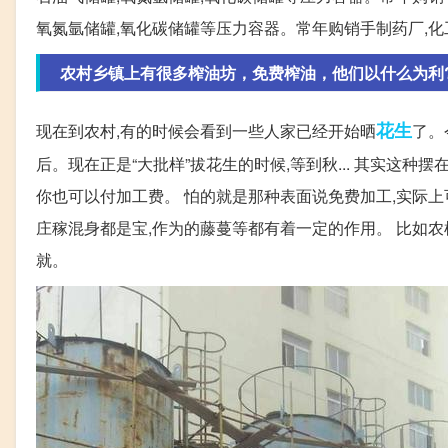
氧氮氩储罐,氧化碳储罐等压力容器。常年购销手制药厂,化工
农村乡镇上有很多榨油坊，免费榨油，他们以什么为利
花生
现在到农村,有的时候会看到一些人家已经开始晒
了。
后。现在正是“大批样”拔花生的时候,等到秋... 其实这种
你也可以付加工费。 怕的就是那种表面说免费加工,实际上可
庄稼混身都是宝,作为的藤蔓等都有着一定的作用。 比如农机
就。