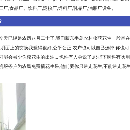
厂,食品厂。饮料厂,淀粉厂,饲料厂,乳品厂,油脂厂设备。
?
今天已经是农历八月二十了,我们胶东半岛农村收获花生一般是
摆在明面上的交换我觉得很好,公平公正,农户也可以自己选择,你也可
能会减少你榨花生的出油... 也许有人会说了,那些下脚料有啥用
服务户为农民免费摘花生果,他们要你只带走花生,不能带走花生的.