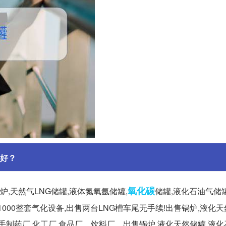
好？
氧化碳
,天然气LNG储罐,液体氮氧氩储罐,
储罐,液化石油气储罐
双1000整套气化设备,出售两台LNG槽车尾无手续!出售锅炉,液化
药厂,化工厂,食品厂。饮料厂... 出售锅炉,液化天然储罐,液化