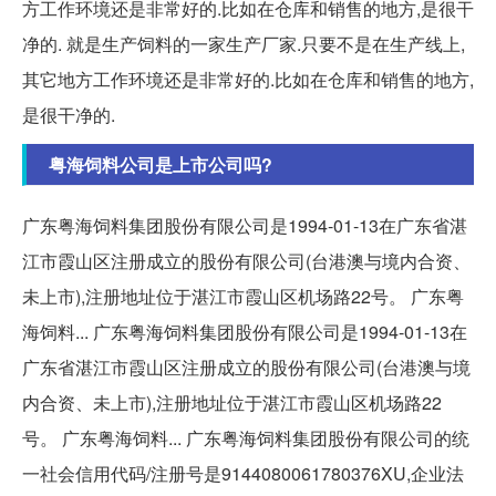
方工作环境还是非常好的.比如在仓库和销售的地方,是很干
净的. 就是生产饲料的一家生产厂家.只要不是在生产线上,
其它地方工作环境还是非常好的.比如在仓库和销售的地方,
是很干净的.
粤海饲料公司是上市公司吗?
广东粤海饲料集团股份有限公司是1994-01-13在广东省湛
江市霞山区注册成立的股份有限公司(台港澳与境内合资、
未上市),注册地址位于湛江市霞山区机场路22号。 广东粤
海饲料... 广东粤海饲料集团股份有限公司是1994-01-13在
广东省湛江市霞山区注册成立的股份有限公司(台港澳与境
内合资、未上市),注册地址位于湛江市霞山区机场路22
号。 广东粤海饲料... 广东粤海饲料集团股份有限公司的统
一社会信用代码/注册号是9144080061780376XU,企业法