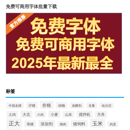
免费可商用字体批量下载
标签
价格
仔猪
动物
含量
中国名牌
发酵剂
哈尔滨
大北
小麦
搅拌机
土鸡
山东
方舟
小鸡
正大
玉米
添加剂
猪饲料
母猪
猪肉
的是