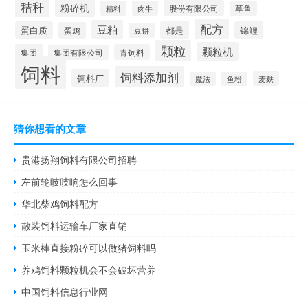
秸秆
粉碎机
股份有限公司
精料
肉牛
草鱼
配方
豆粕
蛋白质
都是
锦鲤
蛋鸡
豆饼
颗粒
颗粒机
集团
青饲料
集团有限公司
饲料
饲料添加剂
饲料厂
麦麸
魔法
鱼粉
猜你想看的文章
贵港扬翔饲料有限公司招聘
左前轮吱吱响怎么回事
华北柴鸡饲料配方
散装饲料运输车厂家直销
玉米棒直接粉碎可以做猪饲料吗
养鸡饲料颗粒机会不会破坏营养
中国饲料信息行业网