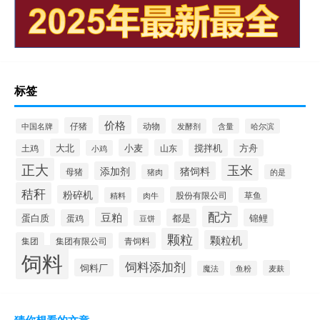
标签
价格
仔猪
动物
含量
中国名牌
发酵剂
哈尔滨
大北
小麦
搅拌机
土鸡
山东
方舟
小鸡
正大
玉米
添加剂
猪饲料
母猪
猪肉
的是
秸秆
粉碎机
股份有限公司
精料
肉牛
草鱼
配方
豆粕
蛋白质
都是
锦鲤
蛋鸡
豆饼
颗粒
颗粒机
集团
青饲料
集团有限公司
饲料
饲料添加剂
饲料厂
麦麸
魔法
鱼粉
猜你想看的文章