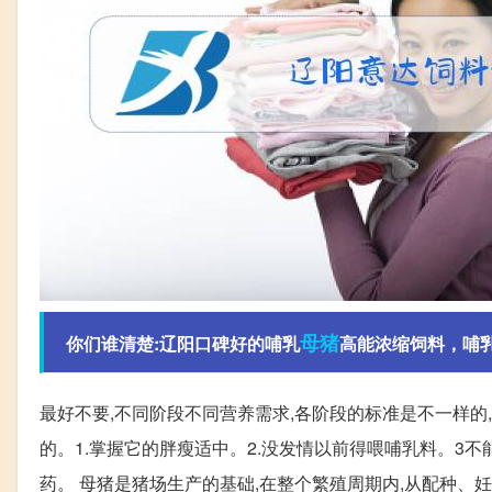
母猪
你们谁清楚:辽阳口碑好的哺乳
高能浓缩饲料，哺
最好不要,不同阶段不同营养需求,各阶段的标准是不一样的
的。1.掌握它的胖瘦适中。2.没发情以前得喂哺乳料。3不
药。 母猪是猪场生产的基础,在整个繁殖周期内,从配种、