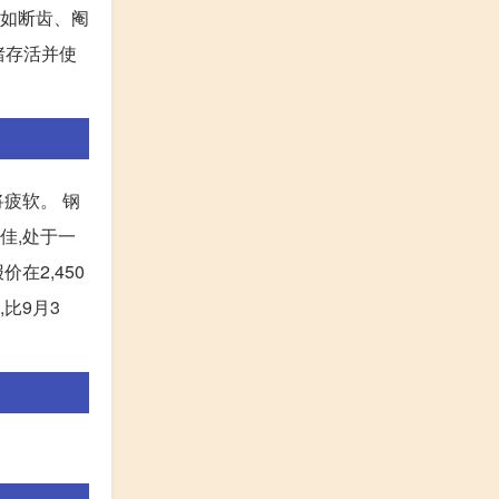
,如断齿、阉
猪存活并使
疲软。 钢
佳,处于一
在2,450
,比9月3