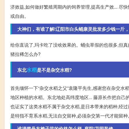
济效益,如何做好繁殖周期内的饲养管理,提高生产效... 
或自由。
大神们，有谁了解!辽阳市白头蛹康灵批发多少钱一斤
给你直说了,玛卡吃了没啥效果的。蛹虫草假的也很多,但
猪拉稀怎么办?
水稻
东北
是不是杂交水稻?
首先缅怀一下“杂交水稻之父”袁隆平先生,感谢您在杂交水稻
地区种植的水稻。东北地处高纬度地区... 藤原长作把自
也证实了这类水稻不属于杂交水稻,是日本带来的稻种,经过藤
是特指不育系水稻,无法自交留种,必须杂交第一代才能留种,
谁清楚丹东榛子苗的价格怎么样_庭院/花园装修