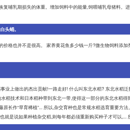
尽快恢复哺乳期损失的体重。增加饲料中的能量,饲喂哺乳母猪料。
，白头蛹。
真的价格也并不是很高。 家养黄花鱼多少钱一斤?微生物饲料添加
事业上做出的杰出贡献!一路走好! 什么叫东北水稻? 东北水稻
己的水稻技术和日本稻种带到东北一带,使得这一部分的东北水稻得
原长作“旱育稀植”... 所以,杂交育种也是常规水稻选育重要方
也就是说如果种植杂交稻,则每年都必须重新购买种子才可以,... 