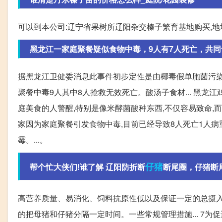
可以到本公司:辽宁省果树所辽阳杂交榛子繁育基地购买,地址
黑龙江一家庭聚餐疑似食物中毒，9人有7人死亡，共
据黑龙江卫健委消息此事件初步定性是由椰毒假单胞菌污染
聚餐中毒9人其中8人抢救无效死亡。酸汤子食材... 黑龙
庭美食的人警醒,特别是像米酵菌酸种东西,不仅容易致命,而且
家因为家庭聚餐引发食物中毒,目前已经导致8人死亡1人病
霉。...。
仔猪
帮个忙大侠们!谁了解 辽阳防折断
断尾圈，仔猪断
高营养质量、易消化、饲料抗原性低以及保证一定的总摄入
的把母猪和仔猪分隔一定时间。一些常规管理措施... 7