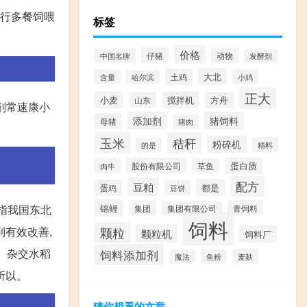
进行多餐饲喂
标签
价格
仔猪
动物
中国名牌
发酵剂
大北
土鸡
含量
小鸡
哈尔滨
正大
小麦
搅拌机
山东
方舟
剂常速康小
添加剂
猪饲料
母猪
猪肉
玉米
秸秆
粉碎机
精料
的是
蛋白质
股份有限公司
肉牛
草鱼
配方
豆粕
都是
蛋鸡
豆饼
泛指我国东北
锦鲤
集团
青饲料
集团有限公司
饲料
到有效改善,
颗粒
颗粒机
饲料厂
法。杂交水稻
饲料添加剂
麦麸
魔法
鱼粉
所以。
猜你想看的文章