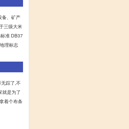
设备、矿产
关于三级大米
标准 DB37
产品地理标志
无踪了,不
人家就是为了
是拿着个布条
。