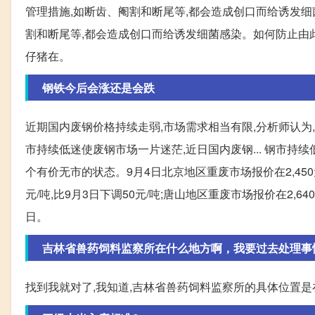
管理措施,如断齿、阉割和断尾等,都会造成创口而给诱发细菌
割和断尾等,都会造成创口而给诱发细菌感染。如何防止由
仔猪在。
钢铁今后会涨还是会跌
近期国内废钢价格持续走弱,市场需求相当有限,分析师认为
市持续低迷使废钢市场一片迷茫,近日国内废钢... 钢市持
个有价无市的状态。9月4日北京地区重废市场报价在2,450元/吨
元/吨,比9月3日下调50元/吨;唐山地区重废市场报价在2,640
日。
吉林省兽药饲料监察所在什么地方啊，我要过去处理事
找到我就对了,我知道,吉林省兽药饲料监察所的具体位置是