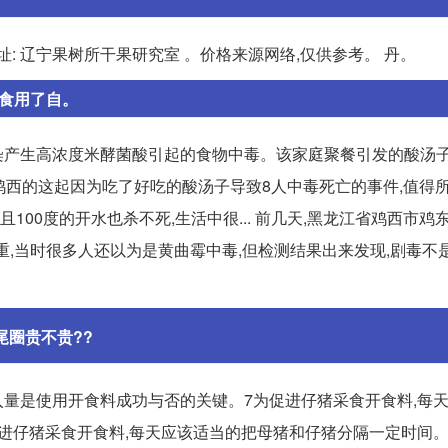
: 辽宁果树所干果研究室 。价格来源网络,仅供参考。 丹。
同食用了自。
产生高浓度米酵菌酸引起的食物中毒。该家庭聚餐引发的酸汤子
江鸡西的这起因为吃了好吃的酸汤子导致8人中毒死亡的事件,值得
100度的开水也杀不死,生活中很... 前几天,黑龙江省鸡西市鸡
重,当时很多人还以为是黄曲霉中毒,但检测结果出来发现,剧毒不
尾圈贵不贵??
量是使用开食料成功与否的关键。7为促进仔猪采食开食料,每
为促进仔猪采食开食料,每天应该适当的把母猪和仔猪分隔一定时间