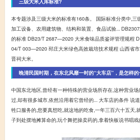
三级大米入库标准?
本专题涉及三级大米的标准有160条。 国际标准分类中
加工设备、农用建筑物、结构和装置、食品试验... DB2307
的标准 DB23/T 2687—2020 大米食味品质鉴评管理规程 D
04/T 003—2020 邳庄大米绿色高效栽培技术规程 山西省市
晋祠大米。
晚清民国时期，在东北风靡一时的“大车店”，是怎样的
中国东北地区,曾经有一种特殊的营业场所存在,这种营业场
过,却有很多城市,依然沿用着它曾经的... 大车店的条件 说
牲口服务的,您要真想吃,就这地的吃食,一年三百六十五天,就俩
子到处摆地摊算命的,玩个舞把操卖药的,拿着快板说书唱戏的