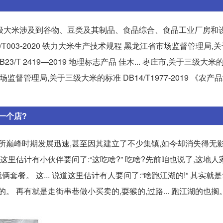
,三级大米涉及到谷物、豆类及其制品、食品综合、食品工业厂房和
/T003-2020 铁力大米生产技术规程 黑龙江省市场监督管理局,
B23/T 2419—2019 地理标志产品 佳木... 枣庄市,关于三级大米的
场监督管理局,关于三级大米的标准 DB14/T1977-2019 《农
一个店?
所巅峰时期发展迅速,甚至因其建立了不少集镇,如今却消失得无影
道这里估计有小伙伴要问了:“这吃啥?” 吃啥?先前咱也说了,这地
套餐。 这... 说道这里估计有人要问了:“啥跑江湖的!” 其实就
。 再有就是走街串巷做小买卖的,耍猴的,过路... 跑江湖的也搁