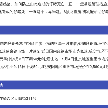
感染。如何防止由此造成的仔猪死亡一直... 一些常规管理措施
此造成的仔猪死亡一直是个世界难题。6预防措施:初乳能帮助仔
,国内废钢价格与钢价同步下探的格局一时难改,短期废钢市场仍将
续低迷使废钢市场一片迷茫,近日国内废钢市场走势低迷,成交情况不
,比9月3日下调50元/吨;唐山地... 9月4日北京地区重废市场报价
元/吨,比9月3日下调50元/吨;安阳地区重废市场报价在2,560元/吨
情
在绿园区辽阳街311号