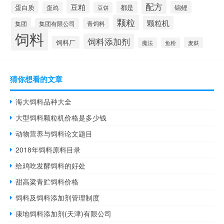
配方
豆粕
蛋白质
都是
锦鲤
蛋鸡
豆饼
颗粒
颗粒机
集团
青饲料
集团有限公司
饲料
饲料添加剂
饲料厂
麦麸
魔法
鱼粉
猜你想看的文章
海大饲料品种大全
大型饲料颗粒机价格是多少钱
动物营养与饲料论文题目
2018年饲料原料目录
给鸡吃发酵饲料的好处
甜高粱青贮饲料价格
饲料及饲料添加剂管理制度
康地饲料添加剂(天津)有限公司