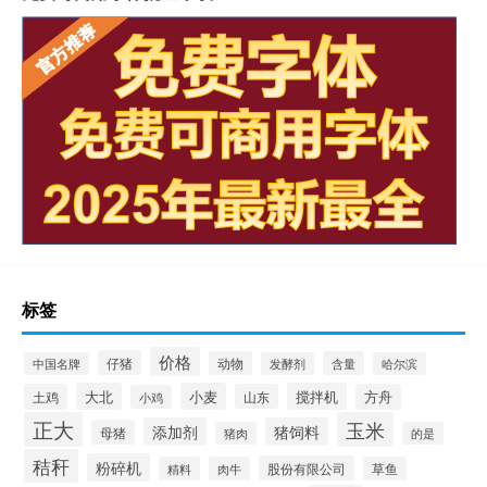
标签
价格
仔猪
动物
含量
中国名牌
发酵剂
哈尔滨
大北
小麦
搅拌机
土鸡
山东
方舟
小鸡
正大
玉米
添加剂
猪饲料
母猪
猪肉
的是
秸秆
粉碎机
股份有限公司
精料
肉牛
草鱼