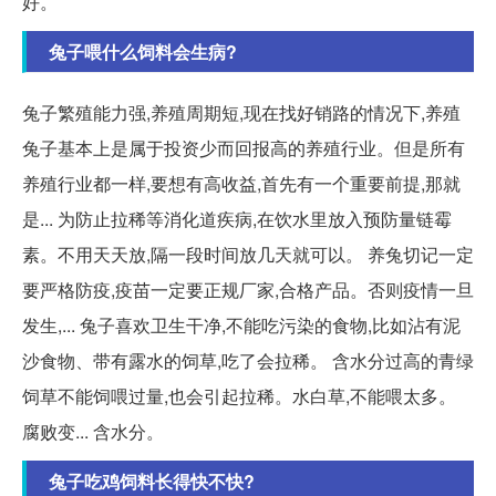
好。
兔子喂什么饲料会生病?
兔子繁殖能力强,养殖周期短,现在找好销路的情况下,养殖
兔子基本上是属于投资少而回报高的养殖行业。但是所有
养殖行业都一样,要想有高收益,首先有一个重要前提,那就
是... 为防止拉稀等消化道疾病,在饮水里放入预防量链霉
素。不用天天放,隔一段时间放几天就可以。 养兔切记一定
要严格防疫,疫苗一定要正规厂家,合格产品。否则疫情一旦
发生,... 兔子喜欢卫生干净,不能吃污染的食物,比如沾有泥
沙食物、带有露水的饲草,吃了会拉稀。 含水分过高的青绿
饲草不能饲喂过量,也会引起拉稀。水白草,不能喂太多。
腐败变... 含水分。
兔子吃鸡饲料长得快不快?