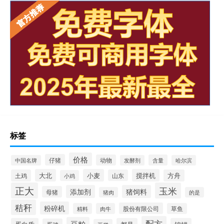
标签
价格
仔猪
动物
含量
中国名牌
发酵剂
哈尔滨
大北
小麦
搅拌机
土鸡
山东
方舟
小鸡
正大
玉米
添加剂
猪饲料
母猪
猪肉
的是
秸秆
粉碎机
股份有限公司
精料
肉牛
草鱼
配方
豆粕