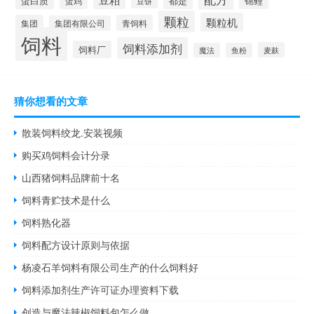
蛋白质
都是
锦鲤
蛋鸡
豆饼
颗粒
颗粒机
集团
青饲料
集团有限公司
饲料
饲料添加剂
饲料厂
麦麸
魔法
鱼粉
猜你想看的文章
散装饲料绞龙.安装视频
购买鸡饲料会计分录
山西猪饲料品牌前十名
饲料青贮技术是什么
饲料熟化器
饲料配方设计原则与依据
杨凌石羊饲料有限公司生产的什么饲料好
饲料添加剂生产许可证办理资料下载
创造与魔法辣椒饲料包怎么做