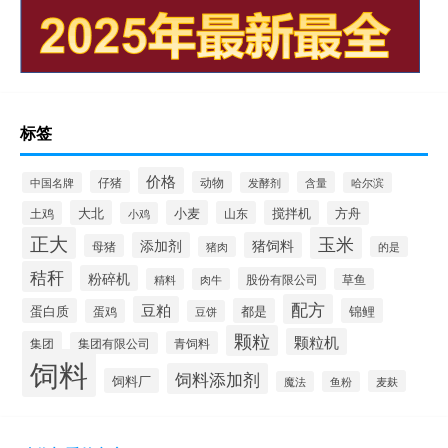
标签
价格
仔猪
动物
含量
中国名牌
发酵剂
哈尔滨
大北
小麦
搅拌机
土鸡
山东
方舟
小鸡
正大
玉米
添加剂
猪饲料
母猪
猪肉
的是
秸秆
粉碎机
股份有限公司
精料
肉牛
草鱼
配方
豆粕
蛋白质
都是
锦鲤
蛋鸡
豆饼
颗粒
颗粒机
集团
青饲料
集团有限公司
饲料
饲料添加剂
饲料厂
麦麸
魔法
鱼粉