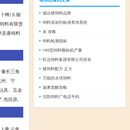
烟台猪饲料品牌
蜂) 5.烟
饲料添加剂标准查询系统
水产饲料有限责
灰 攻略
天津圣康饲料
饲料检测指标
160型饲料颗粒机产量
旺达饲料集团有限公司排名
猪饲料配方 正大
 像长三角
万能的水培饲料
杭州、宁
迪奥觉醒攻略
、玩具、五金
沈阳饲料厂电话号码
了,包括原。
上乘,云集