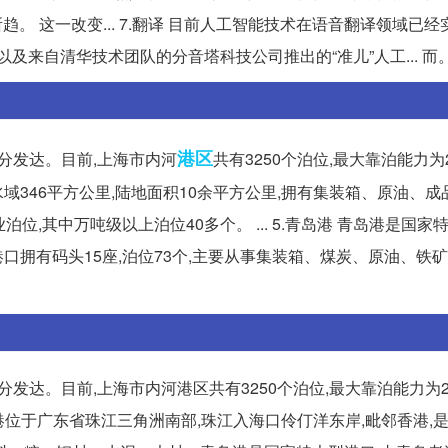
所趋。 这一改变... 7.翻译 目前人工智能技术在语音翻译领域已
及来自清华技术团队的分音塔科技公司推出的“准儿”人工... 而
港区
十分发达。目前,上海市内河
共有3250个泊位,最大靠泊能力为2
水域346平方公里,陆地面积10余平方公里,拥有集装箱、原油、成
,其中万吨级以上泊位40多个。 ... 5.青岛港 青岛港是国家特
拥有码头15座,泊位73个,主要从事集装箱、煤炭、原油、铁
分发达。目前,上海市内河港区共有3250个泊位,最大靠泊能力为2
深圳港位于广东省珠江三角洲南部,珠江入海口伶仃洋东岸,毗邻香港,