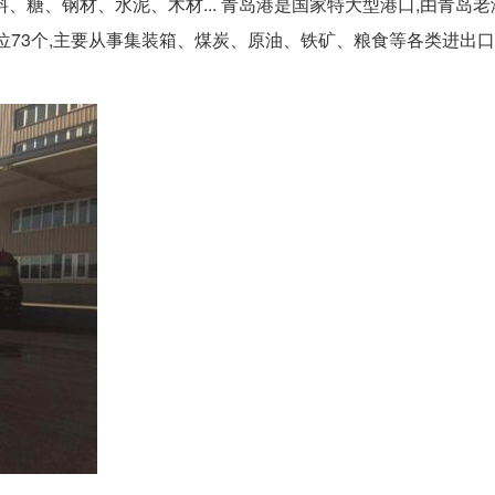
、糖、钢材、水泥、木材... 青岛港是国家特大型港口,由青岛
位73个,主要从事集装箱、煤炭、原油、铁矿、粮食等各类进出