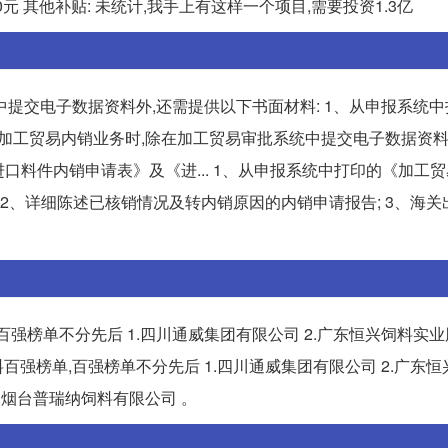
30=410元 其他补贴: 未统计,我手上有这样一个项目,需要投资1.3亿
提交电子数据资料外,还需提供以下书面材料: 1、从申报系统
开展加工贸易内销业务时,除在加工贸易审批系统中提交电子数据资料
口料件内销申请表》及《进... 1、从申报系统中打印的《加工
 2、详细陈述已核销情况及转内销原因的内销申请报告; 3、海关
,百强榜单不分先后 1.四川通威集团有限公司 2.广东恒兴饲料实
水产饲料百强榜单,百强榜单不分先后 1.四川通威集团有限公司 2.广东
5.烟台普瑞纳饲料有限公司 。