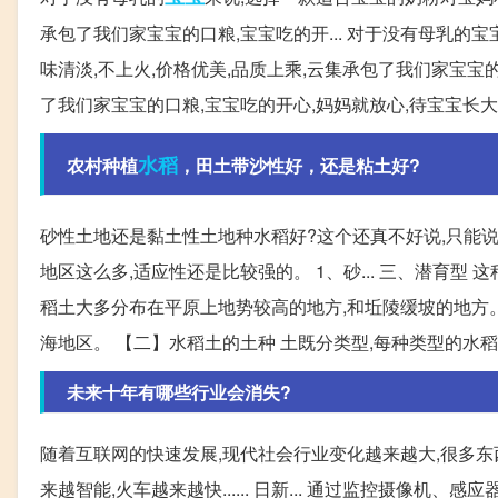
承包了我们家宝宝的口粮,宝宝吃的开... 对于没有母乳的
味清淡,不上火,价格优美,品质上乘,云集承包了我们家宝宝的口
了我们家宝宝的口粮,宝宝吃的开心,妈妈就放心,待宝宝长
水稻
农村种植
，田土带沙性好，还是粘土好?
砂性土地还是黏土性土地种水稻好?这个还真不好说,只能
地区这么多,适应性还是比较强的。 1、砂... 三、潜育
稻土大多分布在平原上地势较高的地方,和坵陵缓坡的地方。 
海地区。 【二】水稻土的土种 土既分类型,每种类型的水稻土
未来十年有哪些行业会消失?
随着互联网的快速发展,现代社会行业变化越来越大,很多东
来越智能,火车越来越快...... 日新... 通过监控摄像机