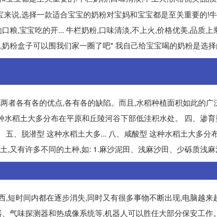
宝宝来说,选择一款适合宝宝的奶粉对宝妈和宝宝都是至关重要的!牛
粮,宝宝吃的开... 牛栏奶粉,口味清淡,不上火,价格优美,品质上
大,奶粉盒子可以围我们家一圈了吧* 我自己给宝宝喝的奶粉是选
说两者各有各的优点,各有各的缺陷。而且,水稻种植面积如此的广
型 这种水稻土大多分布在平原和丘陵河谷下部低洼积水处。 四、渗育
五、脱潜型 这种水稻土大多... 八、咸酸型 这种水稻土大多分
,又有许多不同的土种,如: 1.麻沙泥田、浅麻沙田、少砾质浅麻沙
西,短时间内都在逐步消失,同时又有很多事物不断出现,电脑越来
、感应器、气味探测器和热成像系统等,机器人可以胜任大部分保安工作。 