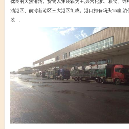
优良的天然港湾。货物以集装箱为主,兼营化肥、粮食、饲料
油港区、前湾新港区三大港区组成。港口拥有码头15座,泊
装...。