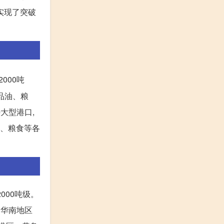
经实现了突破
。
000吨
品油、粮
大型港口,
矿、粮食等各
000吨级。
是华南地区