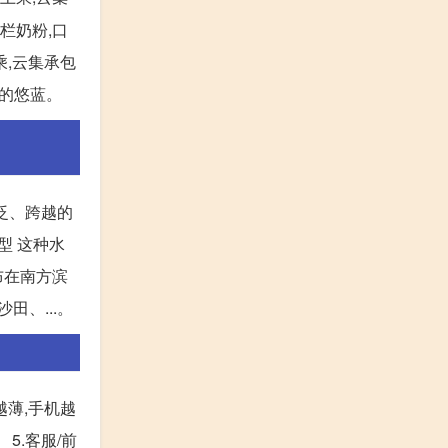
栏奶粉,口
乘,云集承包
择的悠蓝。
泛、跨越的
型 这种水
布在南方滨
田、...。
越薄,手机越
5.客服/前