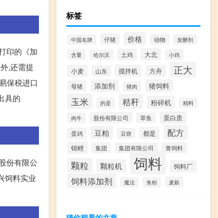
标签
价格
仔猪
动物
中国名牌
发酵剂
中打印的《加
大北
土鸡
含量
小鸡
哈尔滨
外,还需提
正大
小麦
搅拌机
山东
方舟
贸易保税进口
添加剂
猪饲料
母猪
猪肉
出具的
玉米
秸秆
粉碎机
精料
的是
蛋白质
股份有限公司
肉牛
草鱼
配方
豆粕
都是
蛋鸡
豆饼
锦鲤
集团
青饲料
集团有限公司
饲料
业股份有限公
颗粒
颗粒机
饲料厂
恒兴饲料实业
饲料添加剂
麦麸
魔法
鱼粉
猜你想看的文章