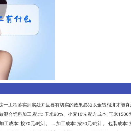
把这一工程落实到实处并且要有切实的效果必须以金钱相济才能真
合饲料加工,配比: 玉米90%、小麦10% 配方成本: 玉米1500元
元。 加工成本: 按70元/吨计。 ... 加工成本: 按70元/吨计。 包装成本: