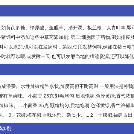
剂,如黄芪多糖、绿原酸、鱼腥草、清开灵、板兰根、大青叶等,即
可以在猪饲料中添加这些中草药添加剂; 第二:细胞因子药物,例如排疫
可以添加,也可以在发病时... 第四:使用发酵饲料,例如在猪日
就可以喂,或发酵一天,也可以发酵当地的糟渣资源,还可以降低
容易造成浪费。水性辣椒精呈水状,辣度高但不耐高温,一般用法是将
,味苦有草药味。 小茴香:25克 颗粒均匀,质地饱满,色泽黄绿,香气浓
椒味。... 小茴香:25克 颗粒均匀,质地饱满,色泽黄绿,香气浓郁
 3、花椒:梅花椒,香味浓郁、杂质少、... 2、干辣椒:福建古田
添加剂