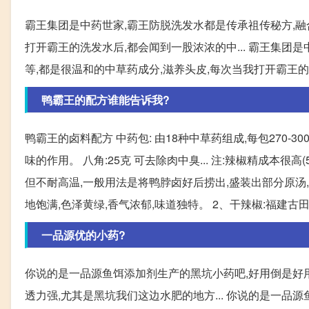
霸王集团是中药世家,霸王防脱洗发水都是传承祖传秘方,融合
打开霸王的洗发水后,都会闻到一股浓浓的中... 霸王集团
等,都是很温和的中草药成分,滋养头皮,每次当我打开霸王
鸭霸王的配方谁能告诉我?
鸭霸王的卤料配方 中药包: 由18种中草药组成,每包270-
味的作用。 八角:25克 可去除肉中臭... 注:辣椒精成本
但不耐高温,一般用法是将鸭脖卤好后捞出,盛装出部分原汤,放凉后
地饱满,色泽黄绿,香气浓郁,味道独特。 2、干辣椒:福建古田朝
一品源优的小药?
你说的是一品源鱼饵添加剂生产的黑坑小药吧,好用倒是好用
透力强,尤其是黑坑我们这边水肥的地方... 你说的是一品