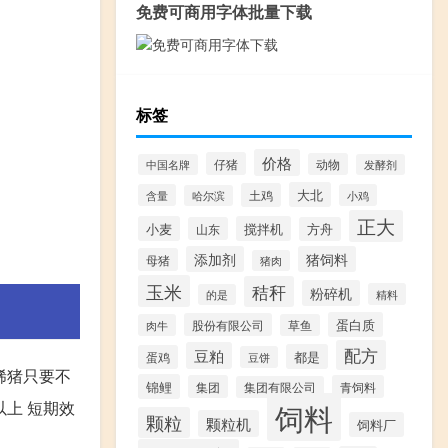
免费可商用字体批量下载
标签
价格
仔猪
动物
中国名牌
发酵剂
大北
土鸡
含量
小鸡
哈尔滨
正大
小麦
搅拌机
山东
方舟
添加剂
猪饲料
母猪
猪肉
玉米
秸秆
粉碎机
精料
的是
蛋白质
股份有限公司
肉牛
草鱼
配方
豆粕
都是
蛋鸡
豆饼
拉稀猪只要不
锦鲤
集团
青饲料
集团有限公司
以上 短期效
饲料
颗粒
颗粒机
饲料厂