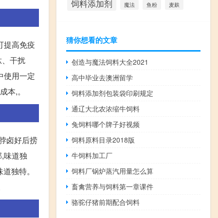
饲料添加剂
麦麸
魔法
鱼粉
猜你想看的文章
可提高免疫
肽、干扰
创造与魔法饲料大全2021
粮中使用一定
高中毕业去澳洲留学
成本,。
饲料添加剂包装袋印刷规定
通辽大北农浓缩牛饲料
兔饲料哪个牌子好视频
鸭脖卤好后捞
饲料原料目录2018版
郁,味道独
牛饲料加工厂
,味道独特。
饲料厂锅炉蒸汽用量怎么算
。
畜禽营养与饲料第一章课件
骆驼仔猪前期配合饲料