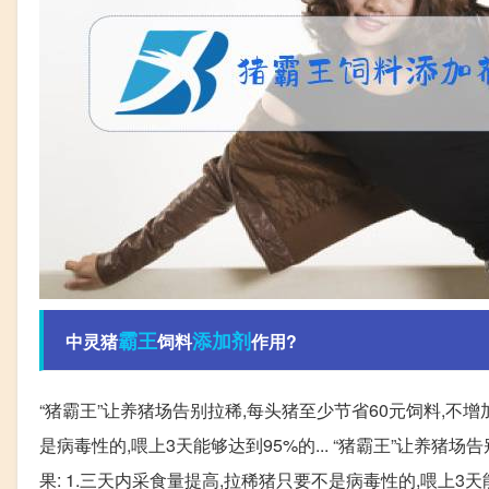
霸王
添加剂
中灵猪
饲料
作用?
“猪霸王”让养猪场告别拉稀,每头猪至少节省60元饲料,不增
是病毒性的,喂上3天能够达到95%的... “猪霸王”让养猪
果: 1.三天内采食量提高,拉稀猪只要不是病毒性的,喂上3天