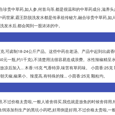
珍贵中草药,如人参,何首乌等,都是很温和的中草药成分,滋养头
是中药世家,霸王防脱洗发水都是传承祖传秘方,融合珍贵中草药,如
的洗发水后,都会闻到一股浓浓的中。
300克,可卤制18-24公斤产品。这些中药在老汤、产品中起到出卤
很高(50元一瓶,约1千克),不清楚用法很容易造成浪费。水性辣椒精呈
加入... 木香:15克 气香特异,味苦有草药味。 小茴香:25克
天椒,椒果小、辣度高,有特殊的辣... 小茴香:25克 颗粒均。
,不过价格太贵啦,一般人谁舍得买,我也就是放鱼的时候舍得用,
源鱼饵添加剂生产的黑坑小药吧,好用倒是好用,不过价格太贵啦,一