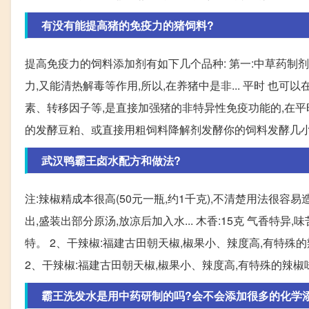
有没有能提高猪的免疫力的猪饲料?
提高免疫力的饲料添加剂有如下几个品种: 第一:中草药制
力,又能清热解毒等作用,所以,在养猪中是非... 平时 也
素、转移因子等,是直接加强猪的非特异性免疫功能的,在平时
的发酵豆粕、或直接用粗饲料降解剂发酵你的饲料发酵几小时
武汉鸭霸王卤水配方和做法?
注:辣椒精成本很高(50元一瓶,约1千克),不清楚用法很
出,盛装出部分原汤,放凉后加入水... 木香:15克 气香特异
特。 2、干辣椒:福建古田朝天椒,椒果小、辣度高,有特殊的辣
2、干辣椒:福建古田朝天椒,椒果小、辣度高,有特殊的辣椒味。
霸王洗发水是用中药研制的吗?会不会添加很多的化学