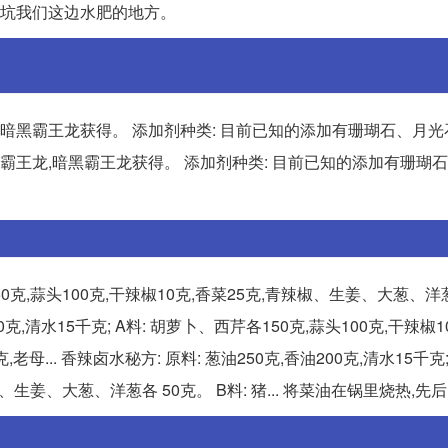
黑坑我们这边水肥的地方。
,暗黑霸王龙获得。 添加剂种类: 目前已知的添加有珊瑚石、月
霸王龙,暗黑霸王龙获得。 添加剂种类: 目前已知的添加有珊瑚
150克,蒜头100克,干辣椒10克,香菜25克,青辣椒、生姜、大葱、洋
油200克,清水15千克; A料: 胡萝卜、西芹各150克,蒜头100克,干辣椒1
母... 香辣卤水秘方: 原料: 葱油250克,香油200克,清水15千克;
椒、生姜、大葱、洋葱各 50克。 B料: 猪... 将菜油在锅里烧热,先