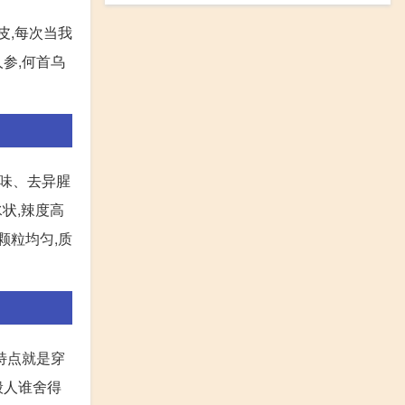
皮,每次当我
人参,何首乌
香味、去异腥
水状,辣度高
 颗粒均匀,质
特点就是穿
般人谁舍得