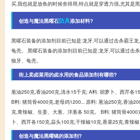
买,我也就是放鱼的时候舍得用,特点就是穿透力强,尤其是
防具
创造与魔法黑曜石
添加材料?
黑曜石装备的添加剂目前已知是:龙牙,可以通过击杀霸王龙
龟壳。 黑曜石装备的添加剂目前已知是:龙牙,可以通过击杀
狼牙、龟壳。
街上卖卤菜用的卤水用的食品添加剂有哪些?
葱油250克,香油200克,清水15千克; A料: 胡萝卜、西芹各
B料: 猪筒骨4000克,老母鸡1200... 原料: 葱油250克,香
克,青辣椒、生姜、大葱、洋葱各 50克。 B料: 猪筒骨4000克,老
卜、西芹各150克,蒜头100克,干辣椒10克,香菜25克,青辣
创造与魔法黑曜镐的添加剂?