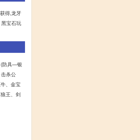
获得,龙牙
。黑宝石玩
(防具—银
。击杀公
原牛、金宝
漠狼王、剑