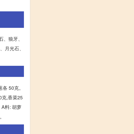
光石、狼牙、
石、月光石、
葱各 50克。
0克,香菜25
 A料: 胡萝
后。