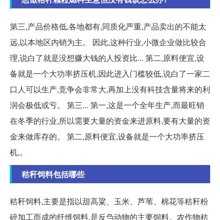
第三,产品价格低,各地都有,同质化严重,产品卖出的不能太
远,以本地区内销为主。 因此,这种行业,小微企业做比较合
理,说白了就是没想赚大钱的人投资比... 第二,原料便宜,设
备就是一个大功率挤压机,因此进入门槛较低,说白了一家二
口人可以生产,竞争会非常大,再加上没有科技含量将来的利
润会极低或亏。 第三... 第一,这是一个全年生产,而最旺销
在冬季的行业,所以需要大量的资金来进原料,要有大量的资
金来做库存的。 第二,原料便宜,设备就是一个大功率挤压
机,。
秸秆饲料包括哪些
秸秆饲料,主要是指以甜高粱、玉米、芦苇、棉花等秸秆粉
碎加工而成的纤维饲料,是反刍动物的主要饲料。农作物秸