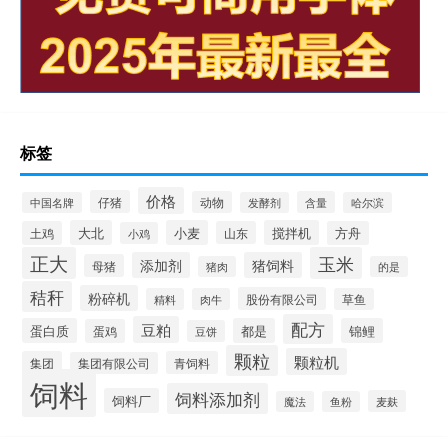
标签
价格
仔猪
动物
含量
中国名牌
发酵剂
哈尔滨
大北
小麦
搅拌机
土鸡
山东
方舟
小鸡
正大
玉米
添加剂
猪饲料
母猪
猪肉
的是
秸秆
粉碎机
股份有限公司
精料
肉牛
草鱼
配方
豆粕
蛋白质
都是
锦鲤
蛋鸡
豆饼
颗粒
颗粒机
集团
青饲料
集团有限公司
饲料
饲料添加剂
饲料厂
麦麸
魔法
鱼粉