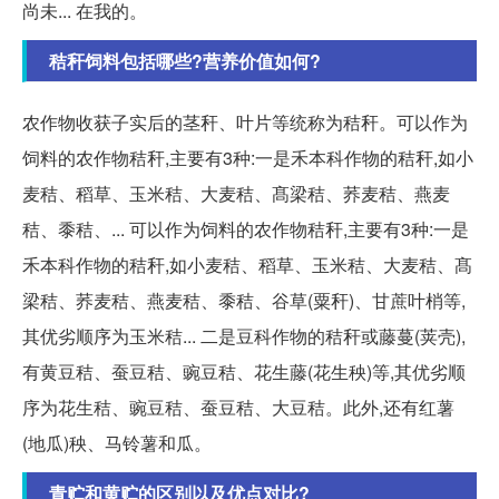
尚未... 在我的。
秸秆饲料包括哪些?营养价值如何?
农作物收获子实后的茎秆、叶片等统称为秸秆。可以作为
饲料的农作物秸秆,主要有3种:一是禾本科作物的秸秆,如小
麦秸、稻草、玉米秸、大麦秸、髙梁秸、荞麦秸、燕麦
秸、黍秸、... 可以作为饲料的农作物秸秆,主要有3种:一是
禾本科作物的秸秆,如小麦秸、稻草、玉米秸、大麦秸、髙
梁秸、荞麦秸、燕麦秸、黍秸、谷草(粟秆)、甘蔗叶梢等,
其优劣顺序为玉米秸... 二是豆科作物的秸秆或藤蔓(荚壳),
有黄豆秸、蚕豆秸、豌豆秸、花生藤(花生秧)等,其优劣顺
序为花生秸、豌豆秸、蚕豆秸、大豆秸。此外,还有红薯
(地瓜)秧、马铃薯和瓜。
青贮和黄贮的区别以及优点对比?