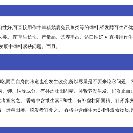
口性好,可直接用作牛羊猪鹅鹿兔及鱼类等的饲料,经发酵可生产
于人类。 菌草生长快、产量高、营养丰富、适口性好,可直接用作
业发展中饲料紧缺问题。而且。
好吃,而且自身的味道也会发生改变,所以尽量是不要来吃它问题二
钙、磷、钾、钠等成分。有补虚壮阳固精、补肾养发生发、消炎止血
宜食之。 香椿中含维生素E和性... 有补虚壮阳固精、补肾养
、遗精阳痿、脱发者宜食之。 香椿中含维生素E和性激素物质,