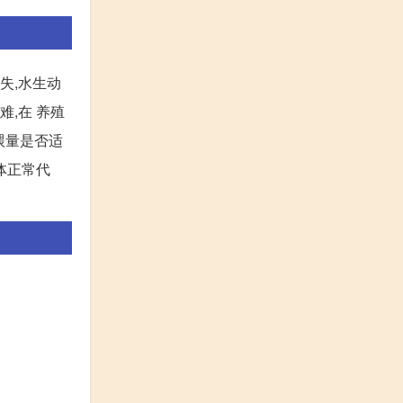
失,水生动
难,在 养殖
投喂量是否适
体正常代