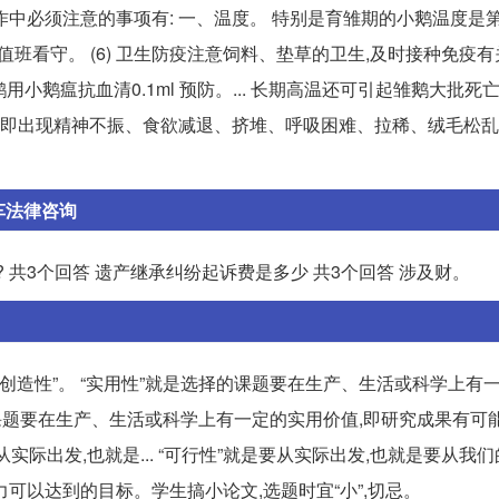
中必须注意的事项有: 一、温度。 特别是育雏期的小鹅温度是第
值班看守。 (6) 卫生防疫注意饲料、垫草的卫生,及时接种免疫
鹅瘟抗血清0.1ml 预防。... 长期高温还可引起雏鹅大批死亡
雏鹅即出现精神不振、食欲减退、挤堆、呼吸困难、拉稀、绒毛松乱
车法律咨询
? 共3个回答 遗产继承纠纷起诉费是多少 共3个回答 涉及财。
”和“创造性”。 “实用性”就是选择的课题要在生产、生活或科学上有
择的课题要在生产、生活或科学上有一定的实用价值,即研究成果有可
从实际出发,也就是... “可行性”就是要从实际出发,也就是要从我
可以达到的目标。学生搞小论文,选题时宜“小”,切忌。