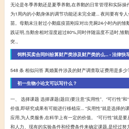
无论是冬季养鹅还是夏季养鹅,在养鹅的日常管理和实际操作
为1周内的小鹅身体的调节功能还未完全建... 夜间要有专人
苗。母鹅未注射过小鹅瘟疫苗刚应对出壳屙24小时内的雏鹅用小
践证明,当鹅舍相对湿度超过80%,同时伴随温度不适时,
突.。
饲料买卖合同纠纷算财产类涉及财产类的么... - 法律快
548 条 相似问答 离婚案件涉及的财产调查取证费用是多少
初一生物小论文可以写什么？
一、 选择课题 选择课题(题目)要注意“实用性”、“可行性
价值,即研究成果有可能进行移植应... “实用性”就是选
应用,为人类服务,在科学上有一定的价值。 “可行性”就是要
和人力、现有的实验条件和经费条件来确定课题,是经过努力