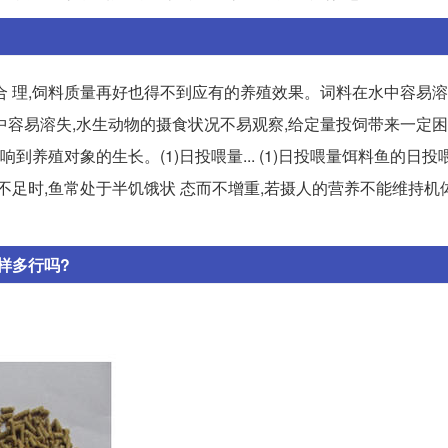
 理,饲料质量再好也得不到应有的养殖效果。词料在水中容易溶
水中容易溶失,水生动物的摄食状况不易观察,给定量投饲带来一定困
到养殖对象的生长。(1)日投喂量... (1)日投喂量饵料鱼的日
不足时,鱼常处于半饥饿状 态而不增重,若摄人的营养不能维持机
样多行吗?