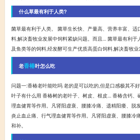
什么草最有利于人类?
菌草最有利于人类。 菌草生长快、产量高、营养丰富、适
料,解决畜牧业发展中饲料紧缺问题。而且... 菌草最有利
及鱼类等的饲料,经发酵可生产优质高蛋白饲料,解决畜牧
香椿
老
叶怎么吃
问题一:香椿老叶能吃吗 老的是可以吃的,但是口感极其不
叶子有什么用 香椿树的老叶子、树皮、根皮... 香椿含
理血健胃等作用。凡肾阳虚衰、腰膝冷痛、遗精阳痿、脱发者
炎止血止痛、行气理血健胃等作用。凡肾阳虚衰、腰膝冷痛
和补。