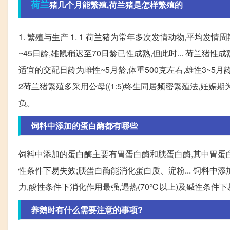
荷兰
猪几个月能繁殖,荷兰猪是怎样繁殖的
1. 繁殖与生产 1. 1 荷兰猪为常年多次发情动物,平均发情
~45日龄,雄鼠稍迟至70日龄已性成熟,但此时... 荷兰猪性
适宜的交配日龄为雌性~5月龄,体重500克左右,雄性3~5月龄
2荷兰猪繁殖多采用公母((1:5)终生同居频密繁殖法,妊娠期为6
负。
饲料中添加的蛋白酶都有哪些
饲料中添加的蛋白酶主要有胃蛋白酶和胰蛋白酶,其中胃蛋白
性条件下易失效;胰蛋白酶能消化蛋白质、淀粉... 饲料
力,酸性条件下消化作用最强,遇热(70℃以上)及碱性条件
养鹅时有什么需要注意的事项?