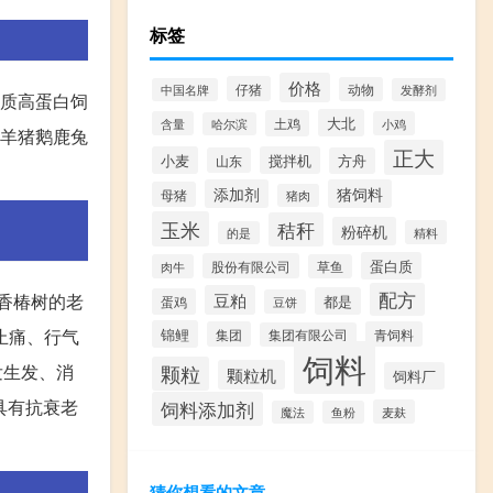
标签
价格
仔猪
动物
中国名牌
发酵剂
优质高蛋白饲
大北
土鸡
含量
小鸡
哈尔滨
牛羊猪鹅鹿兔
正大
小麦
搅拌机
山东
方舟
添加剂
猪饲料
母猪
猪肉
玉米
秸秆
粉碎机
精料
的是
蛋白质
股份有限公司
肉牛
草鱼
配方
:香椿树的老
豆粕
都是
蛋鸡
豆饼
止痛、行气
锦鲤
集团
青饲料
集团有限公司
饲料
发生发、消
颗粒
颗粒机
饲料厂
具有抗衰老
饲料添加剂
麦麸
魔法
鱼粉
猜你想看的文章