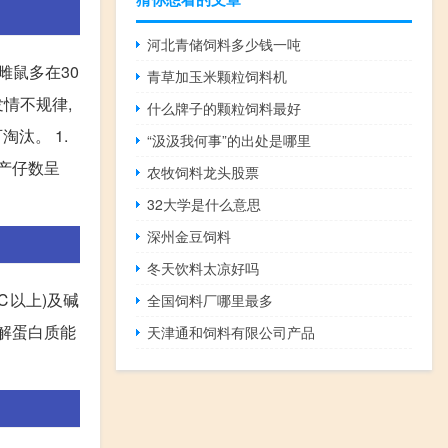
河北青储饲料多少钱一吨
雌鼠多在30
青草加玉米颗粒饲料机
发情不规律,
什么牌子的颗粒饲料最好
淘汰。 1.
“汲汲我何事”的出处是哪里
与产仔数呈
农牧饲料龙头股票
32大学是什么意思
深州金豆饲料
冬天饮料太凉好吗
℃以上)及碱
全国饲料厂哪里最多
分解蛋白质能
天津通和饲料有限公司产品