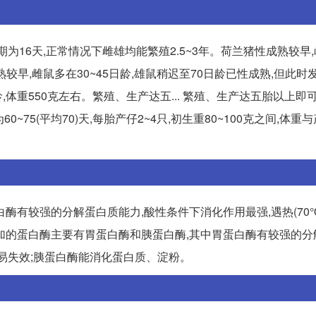
周期为16天,正常情况下雌雄均能繁殖2.5~3年。荷兰猪性成熟较早,
成熟较早,雌鼠多在30~45日龄,雄鼠稍迟至70日龄已性成熟,但此时
,体重550克左右。繁殖、生产达五... 繁殖、生产达五胎以上即可
0~75(平均70)天,每胎产仔2~4只,初生重80~100克之间,体重
酶有较强的分解蛋白质能力,酸性条件下消化作用最强,遇热(70
中添加的蛋白酶主要有胃蛋白酶和胰蛋白酶,其中胃蛋白酶有较强的
下易失效;胰蛋白酶能消化蛋白质、淀粉。