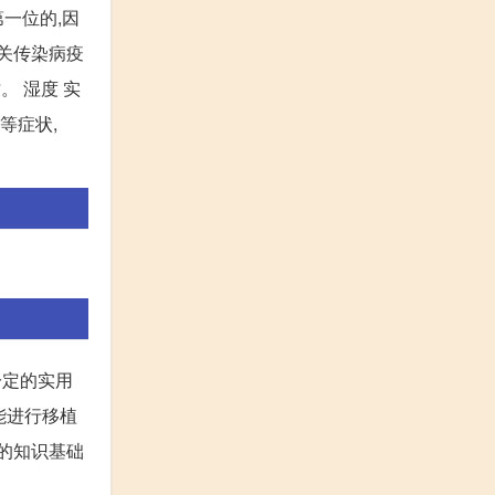
一位的,因
有关传染病疫
。 湿度 实
等症状,
一定的实用
能进行移植
们的知识基础