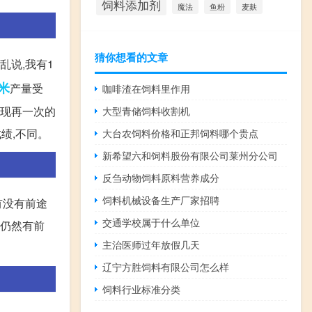
饲料添加剂
麦麸
魔法
鱼粉
猜你想看的文章
乱说,我有1
米
产量受
咖啡渣在饲料里作用
出现再一次的
大型青储饲料收割机
绩,不同。
大台农饲料价格和正邦饲料哪个贵点
新希望六和饲料股份有限公司莱州分公司
反刍动物饲料原料营养成分
饲料机械设备生产厂家招聘
有没有前途
交通学校属于什么单位
料仍然有前
主治医师过年放假几天
辽宁方胜饲料有限公司怎么样
饲料行业标准分类