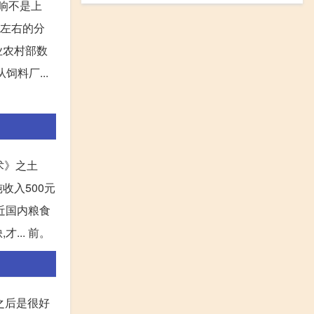
影响不是上
%左右的分
业农村部数
料厂...
术》之土
收入500元
最近国内粮食
... 前。
之后是很好