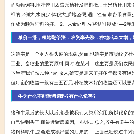
的动物饲料,推荐使用农盛乐秸秆发酵剂微... 玉米秸秆用
维的比例大,水份少,体积大,质地坚硬,适口性差,家畜采食量
作成为颗粒饲料的好。 2、尿素处理,先将秸秆铡成1—2厘米长
粮价一涨，租地翻倍涨，农资率先涨，种地成本大增，
这确实是一个令人很头疼的现象,然而,也确实是市场经济社
工业、畜牧业的重要原料,同时,在某种... 这主要是我们
下半年我们农民种地的收入,确实是迎来了好多年都沒有经过,
但每亩的收益一般有三五百元,种植技术好的收益还可以更高
牛为什么不能喂猪饲料?有什么危害?
猪和牛最后的长大以后,都是被我们人类所实用,所以很多的
自己快到头了,而最近猪瘟原因,一些本... 总之,养牛有养
猪饲料喂牛,是会造成很严重的后果的。 上面已经说过牛对