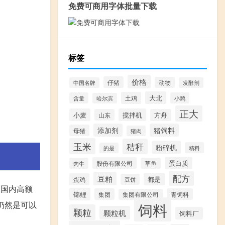
免费可商用字体批量下载
标签
价格
仔猪
动物
中国名牌
发酵剂
大北
土鸡
含量
小鸡
哈尔滨
正大
小麦
搅拌机
山东
方舟
添加剂
猪饲料
母猪
猪肉
玉米
秸秆
粉碎机
精料
的是
蛋白质
股份有限公司
肉牛
草鱼
配方
豆粕
都是
蛋鸡
豆饼
是国内高额
锦鲤
集团
青饲料
集团有限公司
猪仍然是可以
饲料
颗粒
颗粒机
饲料厂