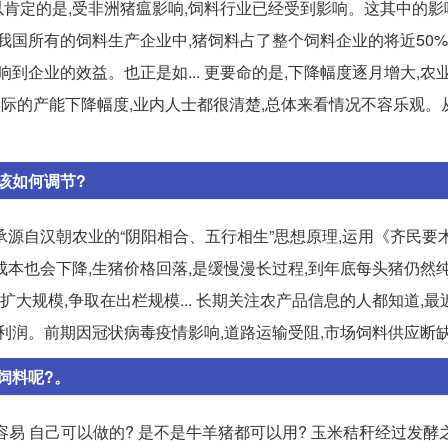
可以肯定的是,受非洲猪瘟影响,饲料行业已经受到影响。这其中的
目前我国所有的饲料生产企业中,猪饲料占了整个饲料企业的将近50
到企业的效益。也正是如... 更要命的是,下降幅度逐月增大,农
际的产能下降幅度,业内人士都很清楚,总体来看情况不容乐观。从饲
该如何调节?
源自汉朝农业的“阴阳相合、五行相生”思想原理,运用《齐民要
殖成本也会下降,生猪价格回落,是缓慢漫长过程,到年底每头猪仍然纯
扩大规模,争取在出栏规模... 长期关注农产品信息的人都知道,
润。前期因冠状病毒疫情影响,道路运输受阻,市场饲料供应断缺,才
饲料呢?。
容易 自己可以做的? 是不是牛羊猪都可以用? 玉米秸秆经过发酵