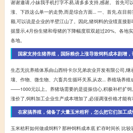
谢谢邀请,小妹我手机打字不易,请多多支持,感谢。 首先
涨、下跌这么单一的走势,而是综合方面... 一、首先,在
额,可以说是企业的半壁江山了。因此,猪饲料的业绩直接影响
据显示,4月份生猪和母猪的下降幅度双双超过20%。各地实
各地。
国家支持生猪养殖，国际粮价上涨导致饲料成本剧增，
生态无抗养殖体系由山西特卡尔兄弟农业开发有限公司,继承
壤、作物、微生物、六畜共生循环关系,从农... 养殖场养
——1000元以上。养猪场需要的是提振信心,积极补栏扩饲,
涨价了,饲料加工企业生产成本增加了,必须调涨价格才能有利
在家搞养殖，储备了大量玉米秸秆，怎么把它们加工成
玉米秸秆如何做成饲料? 那种饲料成本底 贮存时间长 比较