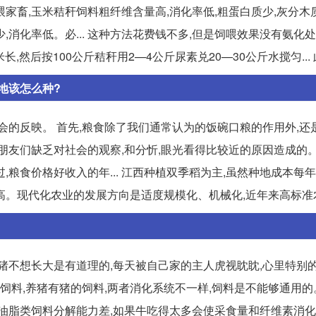
来喂家畜,玉米秸秆饲料粗纤维含量高,消化率低,粗蛋白质少,灰分
少,消化率低。必... 这种方法花费钱不多,但是饲喂效果没有氨化
,然后按100公斤秸秆用2—4公斤尿素兑20—30公斤水搅匀...
地该怎么种?
会的反映。 首先,粮食除了我们通常认为的饭碗口粮的作用外,还
农民朋友们缺乏对社会的观察,和分忻,眼光看得比较近的原因造成的
粮食价格好收入的年... 江西种植双季稻为主,虽然种地成本每年
。现代化农业的发展方向是适度规模化、机械化,近年来高标准农田
猪不想长大是有道理的,每天被自己家的主人虎视眈眈,心里特别的
牛的饲料,养猪有猪的饲料,两者消化系统不一样,饲料是不能够通用
油脂类饲料分解能力差,如果牛吃得太多会使采食量和纤维素消化