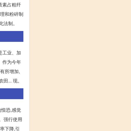
木质素占粗纤
处理和粉碎制
 此法制。
是工业、加
。 作为今年
有所增加,
... 现。
惶恐,感觉
的。强行使用
率下降,引