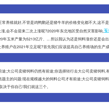
常养殖就好,不管是鸡鸭鹅还是猪牛羊的价格变化都不大,这不是
玉
面上涨,会不会迎来二次上涨呢?2020年东北地区受自然灾害影响,
0年玉米产量为5213亿斤、... 所以我认为还是饲料涨价还是会
让养殖户在2021年立足呢?首先我们应该提高自己养殖场的生产成
途;大公司卖猪饲料仍然有前途;你选择转行去大公司卖猪饲料,
概括题主的问题:现在规模越大的饲料公司才有前途;大公司卖猪饲
取决于你自己!我们就这三个。