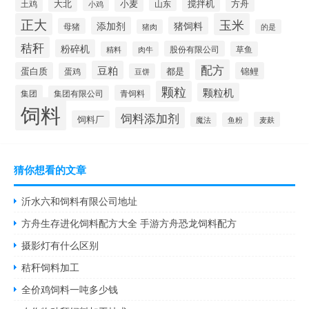
大北
小麦
搅拌机
土鸡
山东
方舟
小鸡
正大
玉米
添加剂
猪饲料
母猪
猪肉
的是
秸秆
粉碎机
股份有限公司
精料
肉牛
草鱼
配方
豆粕
蛋白质
都是
锦鲤
蛋鸡
豆饼
颗粒
颗粒机
集团
青饲料
集团有限公司
饲料
饲料添加剂
饲料厂
麦麸
魔法
鱼粉
猜你想看的文章
沂水六和饲料有限公司地址
方舟生存进化饲料配方大全 手游方舟恐龙饲料配方
摄影灯有什么区别
秸秆饲料加工
全价鸡饲料一吨多少钱