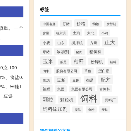
标签
价格
仔猪
动物
中国名牌
发酵剂
慎重。 一个
大北
土鸡
含量
小鸡
哈尔滨
。
正大
小麦
搅拌机
山东
方舟
添加剂
猪饲料
母猪
猪肉
玉米
秸秆
粉碎机
精料
的是
克-100
蛋白质
股份有限公司
肉牛
草鱼
2%、食盐0.
配方
豆粕
都是
蛋鸡
豆饼
12%、米糠1
锦鲤
集团
青饲料
集团有限公司
饲料
%、豆饼
颗粒
颗粒机
饲料厂
饲料添加剂
麦麸
魔法
鱼粉
猜你想看的文章