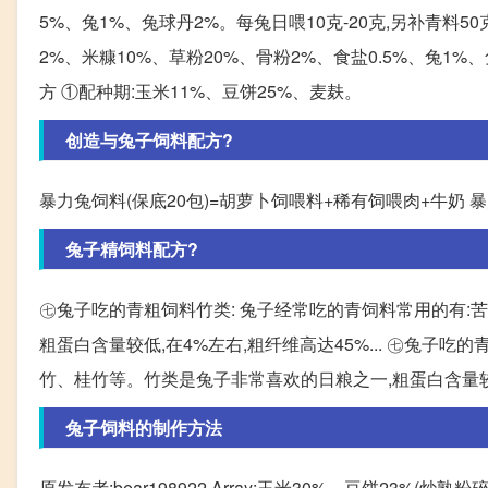
5%、兔1%、兔球丹2%。每兔日喂10克-20克,另补青料50克
2%、米糠10%、草粉20%、骨粉2%、食盐0.5%、兔1%、
方 ①配种期:玉米11%、豆饼25%、麦麸。
创造与兔子饲料配方?
暴力兔饲料(保底20包)=胡萝卜饲喂料+稀有饲喂肉+牛奶 
兔子精饲料配方?
㊆兔子吃的青粗饲料竹类: 兔子经常吃的青饲料常用的有:
粗蛋白含量较低,在4%左右,粗纤维高达45%... ㊆兔子
竹、桂竹等。竹类是兔子非常喜欢的日粮之一,粗蛋白含量较低
兔子饲料的制作方法
原发布者:bear198922 Array:玉米30%、豆饼23%(