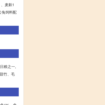
 、麦麸1
种公兔饲料配
日粮之一,
、甜竹、毛
、兔1%、兔