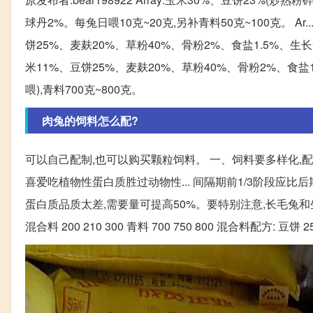
球丹2%。每兔日喂10克~20克,另补青料50克~100克。 Ar..
饼25%、麦麸20%、草粉40%、骨粉2%、食盐1.5%、生长素0.
米11%、豆饼25%、麦麸20%、草粉40%、骨粉2%、食盐1
喂),青料700克~800克。
肉兔的饲料怎么配?
可以自己配制,也可以购买颗粒饲料。 一、饲料要多样化,
喜爱吃植物性蛋白质胜过动物性... 间隔期前1/3阶段应
蛋白质品质太差,需要量可提高50%。要特别注意,长毛兔和生长
混合料 200 210 300 青料 700 750 800 混合料配方: 豆饼 