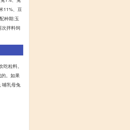
玉米11%、豆
①配种期:玉
分两次拌料饲
喜欢吃粒料。
成的。如果
兔 哺乳母兔