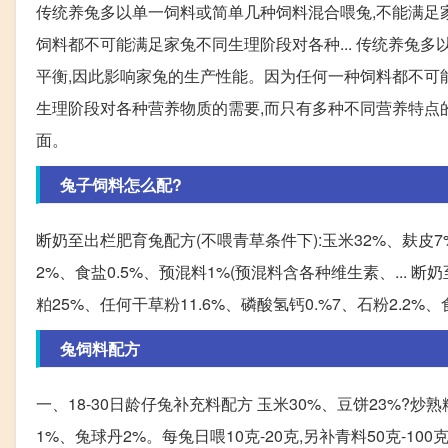
传统养兔多以单一饲料或简单几种饲料混合喂兔,不能满足
饲料都不可能满足家兔不同生理阶段对各种... 传统养兔
平衡,因此影响家兔的生产性能。因为任何一种饲料都不可能
生理阶段对各种营养物质的需要,而只有多种不同营养特点的
面。
兔子饲料怎么配?
断奶至出栏肥育兔配方(不喂青草条件下):玉米32%、麸皮7%
2%、食盐0.5%、预混料1%(预混料含各种维生素、... 
粕25%、任何干草粉11.6%、磷酸氢钙0.%7、石粉2.2%
兔饲料配方
一、18-30日龄仔兔补充料配方 玉米30%、豆饼23%?炒
1%、兔球丹2%。每兔日喂10克-20克,另补青料50克-100