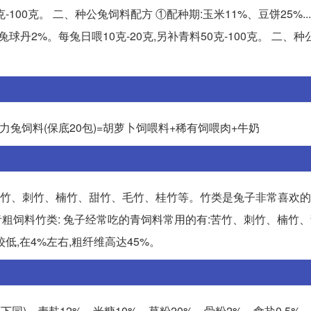
-100克。 二、种公兔饲料配方 ①配种期:玉米11%、豆饼25%...
兔球丹2%。每兔日喂10克-20克,另补青料50克-100克。 二、
暴力兔饲料(保底20包)=胡萝卜饲喂料+稀有饲喂肉+牛奶
苦竹、刺竹、楠竹、甜竹、毛竹、桂竹等。竹类是兔子非常喜欢的
吃的青粗饲料竹类: 兔子经常吃的青饲料常用的有:苦竹、刺竹、楠竹
,在4%左右,粗纤维高达45%。
炒熟粉碎下同)、麦麸12%、米糠10%、草粉20%、骨粉2%、食盐0.5%