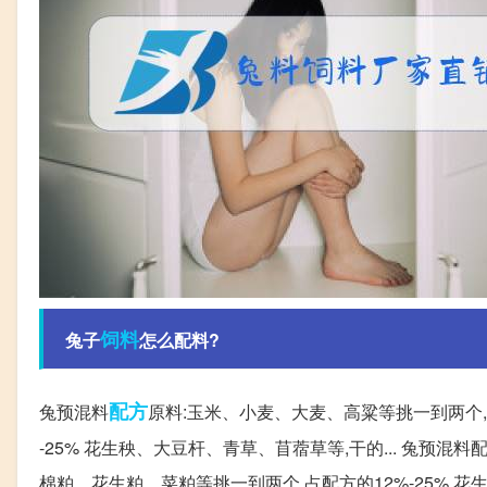
饲料
兔子
怎么配料?
配方
兔预混料
原料:玉米、小麦、大麦、高粱等挑一到两个,
-25% 花生秧、大豆杆、青草、苜蓿草等,干的... 兔预混
棉粕、花生粕、菜粕等挑一到两个,占配方的12%-25% 