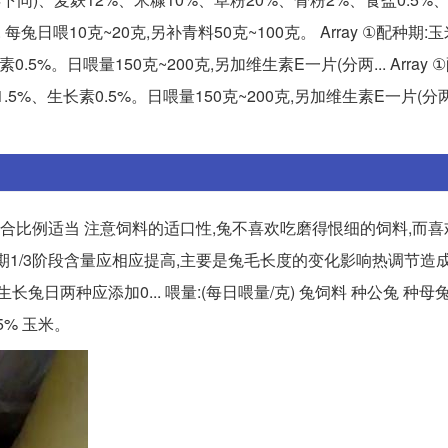
. 每兔日喂10克~20克,另补青料50克~100克。 Array ①配种期:
5%。日喂量150克~200克,另加维生素E一片(分两... Array 
.5%、生长素0.5%。日喂量150克~200克,另加维生素E一片(
配合比例适当 注意饲料的适口性,兔不喜欢吃磨得恨细的饲料,而
比后期1/3阶段含量应相应提高,主要是兔毛长度的变化影响热调节造
兔日两种应添加0... 喂量:(每日喂量/克) 兔饲料 种公兔 种母
25% 玉米。