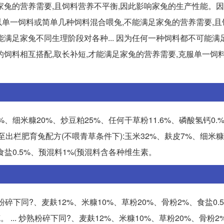
家兔的营养需要,且饲料营养不平衡,因此影响家兔的生产性能。
多以单一饲料或简单几种饲料混合喂兔,不能满足家兔的营养需要,
满足家兔不同生理阶段对各种... 因为任何一种饲料都不可能满
饲料相互搭配,取长补短,才能满足家兔的营养需要,克服单一饲
、细米糠20%、炒豆粕25%、任何干草粉11.6%、磷酸氢钙0.%
断奶至出栏肥育兔配方(不喂青草条件下):玉米32%、麸皮7%、细米糠
、食盐0.5%、预混料1%(预混料含各种维生素。
熟粉碎下同?、麦麸12%、米糠10%、草粉20%、骨粉2%、食盐0.
克。 ... 炒熟粉碎下同?、麦麸12%、米糠10%、草粉20%、骨粉2