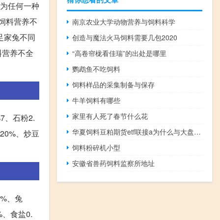
因为任何一种
且饲料营养不
南京农业大学动物营养与饲料科学
足家兔不同
创造与魔法火马饲料需要几包2020
料营养不全
“高卷帘栊看佳瑞”的出处是哪里
鹦鹉鱼不吃饲料
饲料样品的采集制备与保存
牛羊饲料有哪些
家里有人死了春节什么花
7、石粉2.
华夏饲料豆粕期货etf联接a为什么与大盘不一样
20%、炒豆
饲料粉碎机小型
安徽省兽药饲料监察所地址
5%、兔
%、食盐0.