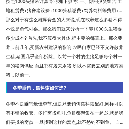
按照1000头猪来计算,给你如下参考: 一、你的投资组合:土
地租赁费+猪舍建设费+1000头猪崽费+饲养饲料等费用+...
那么对于有这么雄厚资金的人来说,现在敢养这么多猪不得
不说是勇气可嘉。那么我们就来分析一下养1000头生猪要
多少成本? 首先,我不算得太具体,把主要的都算上。那么要
养... 前几年,受新农村建设的影响,农民自家已经不允许散养
生猪,猪圈几乎全部拆除。以前一个村的生猪足够每个村一
年的猪肉供应,而且都有屠夫杀猪,所以不需要去别的地方卖
猪... 以前一。
冬季垂钓，窝料该如何选?
冬季不是垂钓最佳季节,但是只要钓饵窝料搭配好,同样可以
有不错的收获。多打窝找鱼群,鱼群都聚集在一起,这就是我
们要找的窝点,一旦找到这样的窝点,就不愁钓不到鱼。 自...