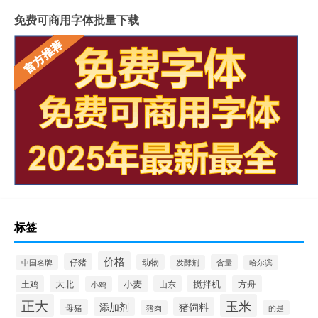
免费可商用字体批量下载
标签
价格
仔猪
动物
含量
中国名牌
发酵剂
哈尔滨
大北
小麦
搅拌机
土鸡
山东
方舟
小鸡
正大
玉米
添加剂
猪饲料
母猪
猪肉
的是