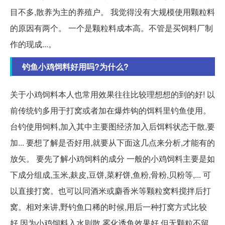
目不多,散养为主的养殖户。 我觉得没有大规模使用颗粒料
的原因有两个。 一个是颗粒料成本高。不管是买饲料厂制
作的现成...。
钓鱼小鸡饲料好用吗?为什么?
关于小鸡饲料本人也常用效果往往比较理想想的到的好! 以
前传统钓多用于打窝或者加在爆炸钩的饵料里钓鱼使用。
台钓使用饲料,加入其中主要图经济加入后饵料状态干散,要
加... 要想了解是否好用,就要从下面这几点来分析,才能有的
放矢。 要先了解小鸡饲料的成分 一般的小鸡饲料主要是如
下成分组成,玉米,麸皮,豆饼,菜籽饼,鱼粉,骨粉,贝粉等,... 可
以直接打窝。也可以同酒米或麝香米等颗粒窝料搅拌后打
窝。相对来讲,野钓鱼口稀的时候,用后一种打窝方式比较
好,因为小鸡饲料入水则散,雾化诱鱼效果好,但无颗粒不留