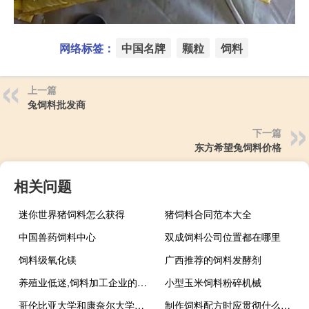
网络标签：
中国名牌
颗粒
饲料
上一篇
兔饲料批发商
下一篇
东方希望兔饲料价格
相关问题
迷你世界猪饲料怎么获得
猪饲料合同范本大全
中国兽药饲料中心
双成饲料公司位置都在哪里
饲料级氧化镁
广西推荐的饲料发酵剂
养殖业低迷,饲料加工企业的利润微不足道
小型玉米饲料粉碎机械
哥伦比亚大学和康奈尔大学哪个好
制作饲料配方时应贯彻什么原则