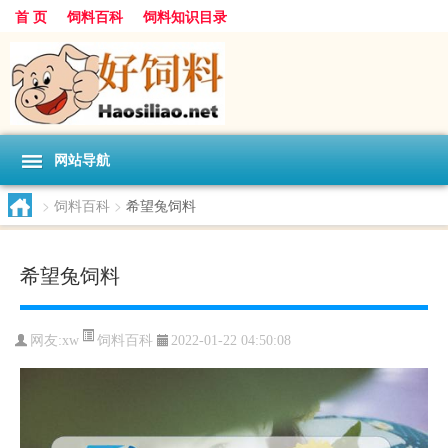
首 页
饲料百科
饲料知识目录
网站导航
>
饲料百科
>
希望兔饲料
希望兔饲料
饲料百科
网友:
xw
2022-01-22 04:50:08