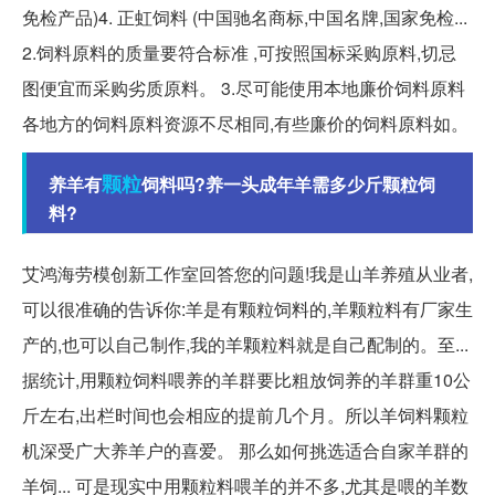
免检产品)4. 正虹饲料 (中国驰名商标,中国名牌,国家免检...
2.饲料原料的质量要符合标准 ,可按照国标采购原料,切忌
图便宜而采购劣质原料。 3.尽可能使用本地廉价饲料原料
各地方的饲料原料资源不尽相同,有些廉价的饲料原料如。
颗粒
养羊有
饲料吗?养一头成年羊需多少斤颗粒饲
料?
艾鸿海劳模创新工作室回答您的问题!我是山羊养殖从业者,
可以很准确的告诉你:羊是有颗粒饲料的,羊颗粒料有厂家生
产的,也可以自己制作,我的羊颗粒料就是自己配制的。至...
据统计,用颗粒饲料喂养的羊群要比粗放饲养的羊群重10公
斤左右,出栏时间也会相应的提前几个月。所以羊饲料颗粒
机深受广大养羊户的喜爱。 那么如何挑选适合自家羊群的
羊饲... 可是现实中用颗粒料喂羊的并不多,尤其是喂的羊数