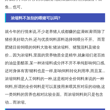
鱼... 也可。
浓缩料不加别的喂猪可以吗?
就今年的行情来说,不少老养猪人或都赚的盆满钵满!而除了
猪价美好助力外,还与优质饲料原料选择饲喂分不开。 而育
肥猪目前饲喂的饲料大致有:猪浓缩料、猪预混料及猪全
价... 因为浓缩料,里面的营养物质全是精华,就象咱们老百姓
的油盐姜醋茶,某一种浓缩料成分拌不开不单纯影响饲口感,
还对身体有害!猪料也是一样,影响饲料转化利用率,而且某...
浓缩饲料是人工饲料的一种,这是相对全价饲料来说的一种
饲料,所谓的全价饲料是可以直接用来喂其所对应的动物,这
一类饲料的营养也相对比较全面。而浓缩饲料则只是包含
动... 而浓缩。