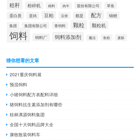
秸秆
粉碎机
股份有限公司
精料
肉牛
草鱼
配方
豆粕
蛋白质
都是
锦鲤
蛋鸡
豆饼
颗粒
颗粒机
集团
青饲料
集团有限公司
饲料
饲料添加剂
饲料厂
麦麸
魔法
鱼粉
猜你想看的文章
2021重庆饲料展
预混饲料
小猪饲料配方表配料详细
猪饲料抗生素添加剂有哪些
桂林漓源饲料集团
全国十大饲料品牌大全
康牧散装饲料车