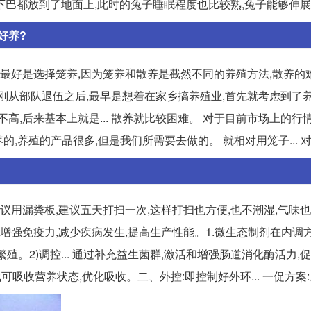
下巴都放到了地面上,此时的兔子睡眠程度也比较熟,兔子能够伸
好养?
,最好是选择笼养,因为笼养和散养是截然不同的养殖方法,散养的
农大刚从部队退伍之后,最早是想着在家乡搞养殖业,首先就考虑到了
高,后来基本上就是... 散养就比较困难。 对于目前市场上的行
的,养殖的产品很多,但是我们所需要去做的。 就相对用笼子... 
议用漏粪板,建议五天打扫一次,这样打扫也方便,也不潮湿,气味也
道,增强免疫力,减少疾病发生,提高生产性能。1.微生态制剂在内调
殖。2)调控... 通过补充益生菌群,激活和增强肠道消化酶活力,
吸收营养状态,优化吸收。二、外控:即控制好外环... 一促方案: