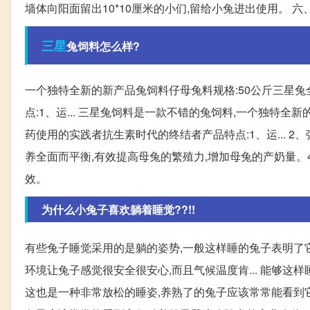
墙体向阳面留出10*10厘米的小们,留给小兔进出使用。 
三星
兔饲料怎么样?
一个独特全新的新产品兔饲料仔母兔料规格:50公斤三星
点:1、运... 三星兔饲料是一款不错的兔饲料,一个独特
药使用的实践者抗生素时代的终结者产品特点:1、运... 
养全面而平衡,有效提高母兔的繁殖力,增加母兔的产奶量。4
效。
为什么小兔子喜欢躺着睡觉??!!
有些兔子睡觉采用的是躺的姿势,一般这样睡的兔子表明了
环境让兔子感觉很安全很安心,而且气候温度肯... 能够这
这也是一种非常放松的睡姿,养熟了的兔子应该常常能看到它们