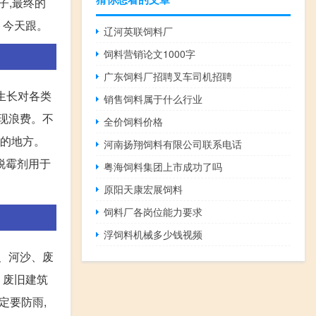
子,最终的
 今天跟。
辽河英联饲料厂
饲料营销论文1000字
广东饲料厂招聘叉车司机招聘
生长对各类
销售饲料属于什么行业
出现浪费。不
全价饲料价格
凉的地方。
河南扬翔饲料有限公司联系电话
脱霉剂用于
粤海饲料集团上市成功了吗
原阳天康宏展饲料
饲料厂各岗位能力要求
浮饲料机械多少钱视频
泥、河沙、废
、废旧建筑
定要防雨,