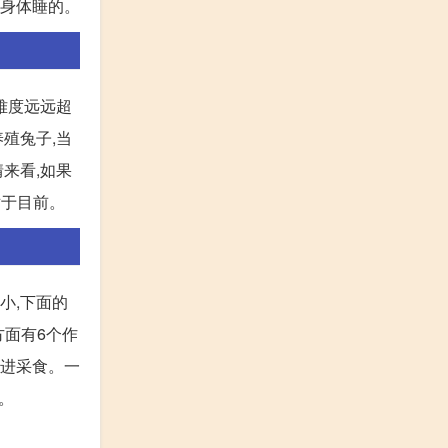
展身体睡的。
难度远远超
养殖兔子,当
情来看,如果
对于目前。
小,下面的
方面有6个作
促进采食。一
。