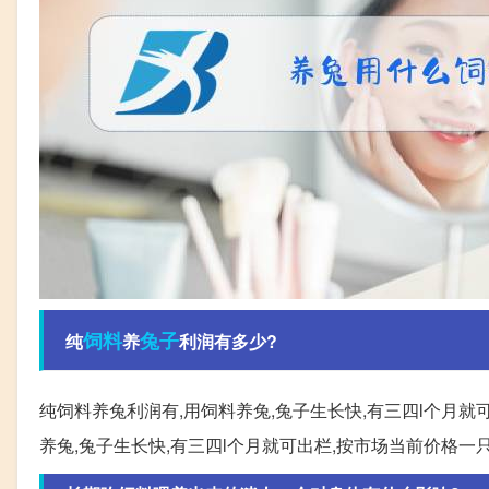
饲料
兔子
纯
养
利润有多少?
纯饲料养兔利润有,用饲料养兔,兔子生长快,有三四l个月就
养兔,兔子生长快,有三四l个月就可出栏,按市场当前价格一