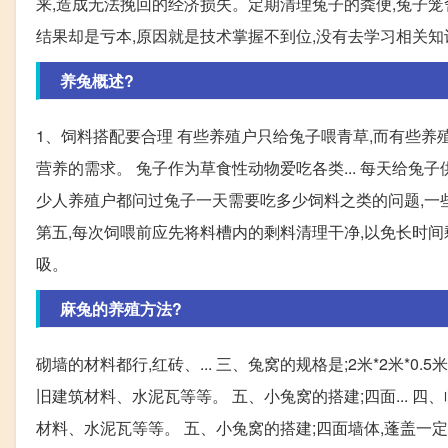
来,造成无法挽回的经济损失。定期清理兔子的粪便,兔子笼舍
结果却是亏本,原因就是技术掌握不到位,没有去学习相关知识
养兔概述?
1、饲料搭配要合理 有些养殖户只给兔子喂青草,而有些
营养的需求。 兔子作为草食性动物爱吃各类... 每天给
少人养殖户都问过兔子一天需要吃多少饲料之类的问题,一些资
第五,每次饲喂前应先将料槽内的剩料清理干净,以免长时间
吸。
麻兔的养殖方法?
砌墙的材料都行,红砖、... 三、兔窝的规格是;2米*2米*
旧建筑材料、水泥瓦等等。 五、小兔窝的搭建;四面... 
材料、水泥瓦等等。 五、小兔窝的搭建;四面墙体,蓬盖一定要