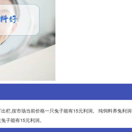
可出栏,按市场当前价格一只兔子能有15元利润。 纯饲料养兔利润
只兔子能有15元利润。