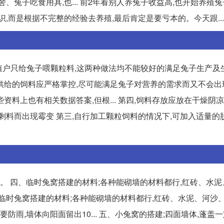
、兔子吃食用具,也... 前2年看别人养兔子收益高,也开始养殖兔
,而是根据不完整的经验去养殖,最后肯定是要亏本的。今天跟...
养殖户只给兔子喂颗粒料,这两种做法均不能较好的满足兔子生产及
兔子供给的饲料应严格掌控,尽可能满足兔子对营养的需求而又不会
料上也有相关数据答案,但根... 第四,饲料存放应放在干燥阴
剩料而出现霉变 第三,自行加工颗粒饲料的情况下,可加入适量的
0.5米。 四、临时兔窝搭建的材料;各种能砌墙的材料都行,红砖、水
四、临时兔窝搭建的材料;各种能砌墙的材料都行,红砖、水泥、河沙
防雨,墙体向阳面留出10... 五、小兔窝的搭建;四面墙体,蓬盖一