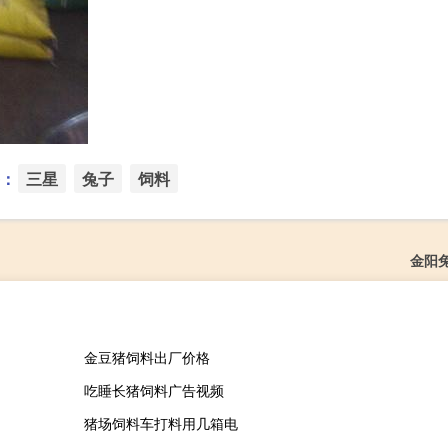
：
三星
兔子
饲料
金阳
金豆猪饲料出厂价格
吃睡长猪饲料广告视频
猪场饲料车打料用几箱电