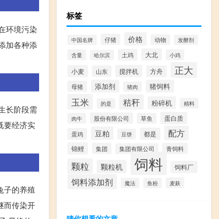
标签
在环境污染
价格
仔猪
动物
中国名牌
发酵剂
里添加各种添
大北
土鸡
含量
小鸡
哈尔滨
正大
小麦
搅拌机
山东
方舟
添加剂
猪饲料
母猪
猪肉
玉米
秸秆
粉碎机
精料
的是
的生长阶段需
蛋白质
股份有限公司
肉牛
草鱼
,既要经济实
配方
豆粕
都是
蛋鸡
豆饼
锦鲤
集团
青饲料
集团有限公司
饲料
颗粒
颗粒机
饲料厂
饲料添加剂
麦麸
魔法
鱼粉
兔子的养殖
,继而传染开
猜你想看的文章