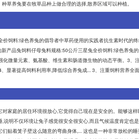
六、种草养兔要在牧草品种上做合理的选择,散养区域可以种植。
兔全价饲料:绿色养兔的倡导者中草药使用的实践者抗生素时代的
全新的新产品兔饲料仔母兔料规格:50公斤三星兔全价饲料:绿色养兔
2、强化微量元素、氨基酸、维生素和肠道微生物的动态平衡。3、
、显著提高饲料利用率,降低综合养兔成... 3、注重饲料营养全面
它对家庭的居住环境很放心,它觉得自己现在是安全的。能够这样
样睡,说明不仅环境让兔子感觉很安全很安心,而且气候温度肯定也
贴着笼子壁这么随意的弯曲身体,... 这也是一种非常放松的睡