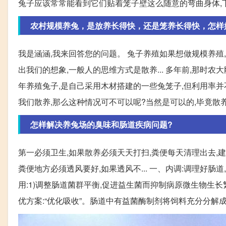
兔子应该常常能看到它们贴着笼子壁这么随意的弯曲身体,
农村规模养兔，是放养长得快，还是笼养长得快，怎样
我是涵涵,我来回答您的问题。 兔子养殖如果想做规模养殖
出我们的想象,一般人的思维方式是散养... 多年前,那时
年养殖兔子,是自己采用木材搭建的一些兔笼子,但利用率并不
我们散养,那么这种情况可不可以呢?当然是可以的,毕竟散养
怎样解决养兔场的臭味和肠道疾病问题?
第一必须卫生,如果散养必须天天打扫,粪便每天清理出去,建
粪便地方必须透风要好,如果透风不... 一、内调:调理好肠
用:1)调整肠道菌群平衡,促进益生菌而抑制病原微生物生长繁
优方案:“优化吸收”。肠道中有益菌酶制剂将饲料充分分解成可