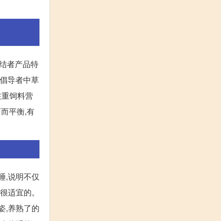
终结者产品特
的倡导者中草
注重饲料营
而平衡,有
睡,说明不仅
是很适宜的。
姿,养熟了的