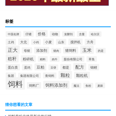
标签
价格
仔猪
动物
含量
中国名牌
发酵剂
哈尔滨
大北
小麦
搅拌机
土鸡
山东
方舟
小鸡
正大
玉米
添加剂
猪饲料
母猪
猪肉
的是
秸秆
粉碎机
股份有限公司
精料
肉牛
草鱼
配方
豆粕
蛋白质
都是
锦鲤
蛋鸡
豆饼
颗粒
颗粒机
集团
青饲料
集团有限公司
饲料
饲料添加剂
饲料厂
麦麸
魔法
鱼粉
猜你想看的文章
饲料骨粉价格最新价格行情