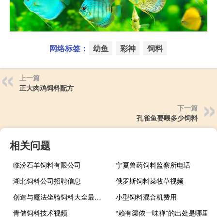
网络标签：
幼鱼
彩神
饲料
上一篇
正大肉鸡饲料配方
下一篇
孔雀鱼要喂多少饲料
相关问题
临汾石羊饲料有限公司
宁夏兽药饲料监察所电话
湖北饲料公司招聘信息
俄罗斯饲料菜牧草视频
创造与魔法坐骑饲料大全最新2020
小型饲料混合机费用
青储饲料技术视频
“赖有渠侬一味禅”的出处是哪里