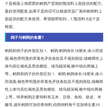
个是根据上海肥肥的鹌鹑产蛋期的预混料上面提供的配方,
最好使用配套,如果不是的话可以根据所选厂家的鹌鹑料上
面提供的配方来使用。希望能帮助到... 1,预混料:5这个是
根据。
鸽子与鹌鹑的食量?
鹌鹑和鸽子的外形区别 1、鹌鹑:鹌鹑体长18厘米,体小而滚
圆,褐色带明显的草黄色矛状条纹及不规则斑纹,雄雌两性上
体均具红褐色及黑色横纹。雄鸟颏深褐,喉中线向两侧上
弯... 鹌鹑和鸽子的外形区别 1、鹌鹑:鹌鹑体长18厘米,体小
而滚圆,褐色带明显的草黄色矛状条纹及不规则斑纹,雄雌两
性上体均具红褐色及黑色横纹。雄鸟颏深褐,喉中线向两侧
上弯... 饲养鹌鹑主要饲料有玉米、豆饼、鱼粉、麸皮、米
糠等,成年鹌鹑可加些青饲料,幼鹑饲料每千克加维生素10