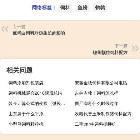
网络标签：
饲料
鱼粉
鹌鹑
上一篇
低蛋白饲料对鸡生长的影响
下一篇
鲤鱼颗粒饲料配方
相关问题
饲料添加剂包装袋
安徽金牧饲料有限公司电话
饲料机械展会2018观后总结
吉林吉牧丰饲料怎么样
弧长计算公式的变换（弧长计算公式）
僵尸病毒什么时候过年
山东属于什么平原
次粉代替玉米制作猪饲料配方
小型鸟饲料颗粒机
二手tmr牛饲料搅拌机