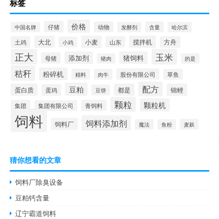
标签
价格
仔猪
动物
含量
中国名牌
发酵剂
哈尔滨
大北
小麦
搅拌机
土鸡
山东
方舟
小鸡
正大
玉米
添加剂
猪饲料
母猪
猪肉
的是
秸秆
粉碎机
股份有限公司
精料
肉牛
草鱼
配方
豆粕
蛋白质
都是
锦鲤
蛋鸡
豆饼
颗粒
颗粒机
集团
青饲料
集团有限公司
饲料
饲料添加剂
饲料厂
麦麸
魔法
鱼粉
猜你想看的文章
饲料厂除臭设备
豆粕钙含量
辽宁霸道饲料