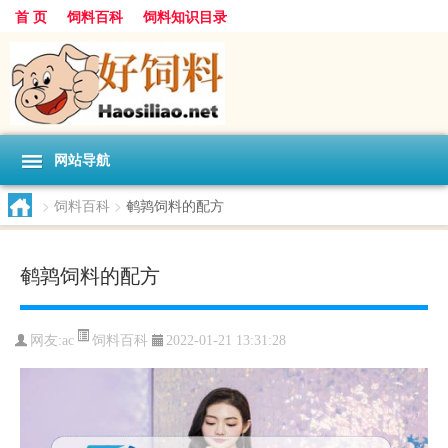
首 页
饲料百科
饲料知识目录
网站导航
>
饲料百科
>
鹌鹑饲料的配方
鹌鹑饲料的配方
饲料百科
网友:
ac
2022-01-21 13:31:28