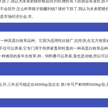
价下跌了,我认为未来肥猪价格会回升的,物价有下跌就会有涨价,跌
来会不会回升,怎么样养猪才能赚到钱? 猪价下跌了,我认为未来肥猪
在是市场经济社会,市。
的一种高蛋白牧草品种。它因为适用性比较广,抗性强,在北方很受
料蛋白桑不仅可以养蚕,它专门用于饲养家畜和牲畜的一种高蛋白牧草品
一种难得的多年生牧草,种... 饲料桑可以养蚕,蚕也是动物,所以可
年上升,三年后可稳定在4500kg/亩左右 第1年可产鲜饲料500kg/亩