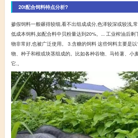
20t配合饲料特点分析?
掺假饲料一般碾得较细,看不出组成成分,色泽较深或较浅,
低成本饲料,如配合料中贝粉量达到20%。... 工业榨油
物非常好,也被广泛使用。 3.含糖的饲料 这些饲料主要是以
物、种子和根或块茎组成的。比如各种谷物、马铃薯、小麦
它.。