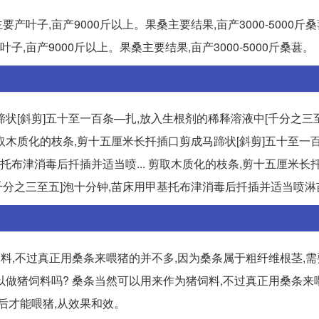
叶子,亩产9000斤以上。果桑主要结果,亩产3000-5000斤桑
,亩产9000斤以上。果桑主要结果,亩产3000-5000斤桑葚。
状[斜剪]五十至一百条—扎,放入生根剂的稀释溶液中[千分之三
剪取木质化的枝条,剪十五厘米长扦插口剪成马蹄状[斜剪]五十至一
托布津消毒后扦插并适当喷... 剪取木质化的枝条,剪十五厘米长
千分之三至五]泡十分钟,苗床用甲基托布津消毒后扦插并适当喷淋苗
料,不过真正用桑条来喂猪的并不多,因为桑条属于粗纤维根茎,
可以做猪饲料吗? 桑条当然可以用来作为猪饲料,不过真正用桑条
后才能喂猪,从效果和效。