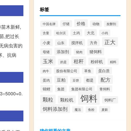
标签
价格
仔猪
动物
中国名牌
发酵剂
苗木新鲜,
大北
土鸡
含量
小鸡
哈尔滨
苗,把过长
正大
小麦
搅拌机
山东
方舟
、无病虫害的
添加剂
猪饲料
母猪
猪肉
寒、抗病
玉米
秸秆
粉碎机
精料
的是
蛋白质
股份有限公司
肉牛
草鱼
配方
豆粕
都是
蛋鸡
豆饼
锦鲤
集团
青饲料
集团有限公司
÷5000≈0.
饲料
颗粒
颗粒机
饲料厂
饲料添加剂
麦麸
魔法
鱼粉
猜你想看的文章