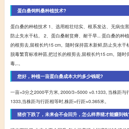
蛋白桑饲料桑种植技术?
蛋白桑的种植技术 1、选用粗壮结实、根系发达、无病虫害的
防止失水干枯。 2、蛋白桑耐贫瘠、耐干旱... 蛋白桑的
的根剪去,留根长约15 cm。随时保持苗木新鲜,防止失水干
脱毒繁育标准种苗,把过长的根剪去,留根长约15 cm。随
毒,..。
您好，种植一亩蛋白桑成本大约多少钱呢?
一亩=3分之2000平方米, 2000/3÷5000 ≈0.1333, 当株距
1333,当株距与行距相等时,株距=行距≈0.365米。
猪价下跌了，未来会不会回升，怎么样养猪才能赚到钱