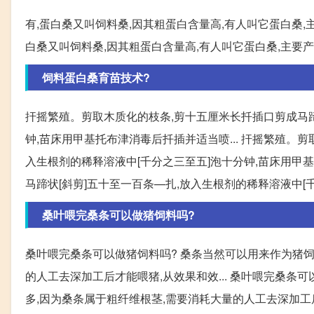
有,蛋白桑又叫饲料桑,因其粗蛋白含量高,有人叫它蛋白桑,主要产
白桑又叫饲料桑,因其粗蛋白含量高,有人叫它蛋白桑,主要产叶子
饲料蛋白桑育苗技术?
扞摇繁殖。剪取木质化的枝条,剪十五厘米长扦插口剪成马蹄
钟,苗床用甲基托布津消毒后扦插并适当喷... 扞摇繁殖。
入生根剂的稀释溶液中[千分之三至五]泡十分钟,苗床用甲基
马蹄状[斜剪]五十至一百条—扎,放入生根剂的稀释溶液中[
桑叶喂完桑条可以做猪饲料吗?
桑叶喂完桑条可以做猪饲料吗? 桑条当然可以用来作为猪饲
的人工去深加工后才能喂猪,从效果和效... 桑叶喂完桑条
多,因为桑条属于粗纤维根茎,需要消耗大量的人工去深加工