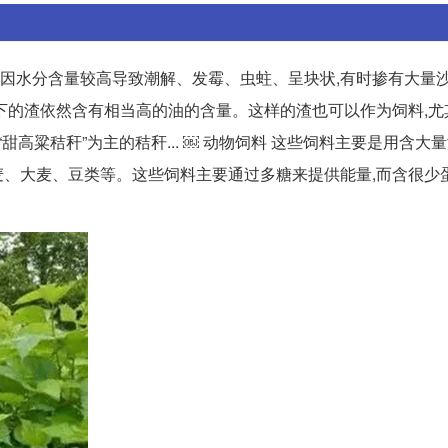
常因水分含量较高导致潮解、发霉、虫蛀、呈块状,有时掺有大量
后剩下的渣依然含有相当高的油的含量。这样的渣也可以作为饲料,
“甜高粱秸秆”为主的秸秆... ￼ 动物饲料 这些饲料主要是用含大
、大麦、豆类等。这些饲料主要通过多糖来提供能量,而含很少