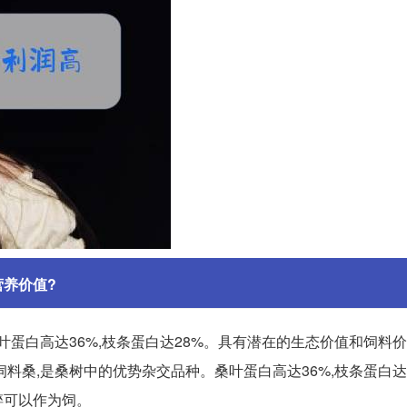
养价值?
叶蛋白高达36%,枝条蛋白达28%。具有潜在的生态价值和饲料
叫饲料桑,是桑树中的优势杂交品种。桑叶蛋白高达36%,枝条蛋白达
碎可以作为饲。