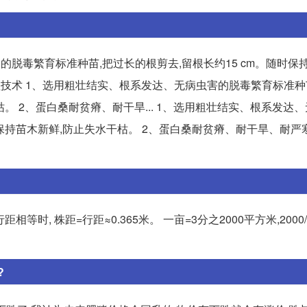
脱毒繁育标准种苗,把过长的根剪去,留根长约15 cm。随时保持
种植技术 1、选用粗壮结实、根系发达、无病虫害的脱毒繁育标准种
枯。 2、蛋白桑耐贫瘠、耐干旱... 1、选用粗壮结实、根系发达
时保持苗木新鲜,防止失水干枯。 2、蛋白桑耐贫瘠、耐干旱、耐严
与行距相等时, 株距=行距≈0.365米。 一亩=3分之2000平方米,2000/3
?