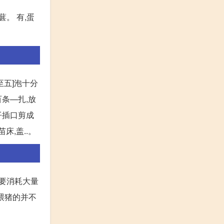
葚。 有,蛋
至五]泡十分
百条—扎,放
扦插口剪成
床,盖..。
需要消耗大量
来喂猪的并不