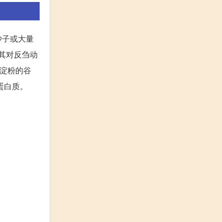
沙子或大量
尤其对反刍动
量淀粉的谷
蛋白质。