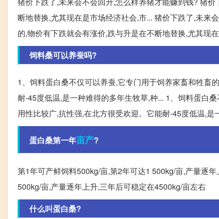
猪价下跌了,未来会不会回升,怎么样养猪才能赚到钱? 猪
断地替换,尤其现在是市场经济社会,市... 猪价下跌了,未
的,物价有下跌就会有涨价,跌与升是在不断地替换,尤其现
饲料桑可以养蚕吗?
1、饲料蛋白桑不仅可以养蚕,它专门用于饲养家畜和牲畜
耐-45度低温,是一种难得的多年生牧草,种... 1、饲
用性比较广,抗性强,在北方很受欢迎。它能耐-45度低温,是
亩产
蛋白桑第一年
?
第1年可产鲜饲料500kg/亩,第2年可达1 500kg/亩,产量逐
500kg/亩,产量逐年上升,三年后可稳定在4500kg/亩左右
什么叫蛋白桑?