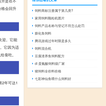
与升是在不
价格会回升
饲料商标注册属于第几类?
家用饲料颗粒机图片
饲料产品名称与登记不符怎么处罚
膨化鱼饲料
欢迎。它能
腾讯游戏过年时限是多久
种。它因为适
饲料混合机
以给蚕吃。
豆腐渣养鱼饲料配方
dl 蛋氨酸饲料级厂家
猪饲料全价料价格
七彩神仙鱼喂什么饲料好
,第2年可达1