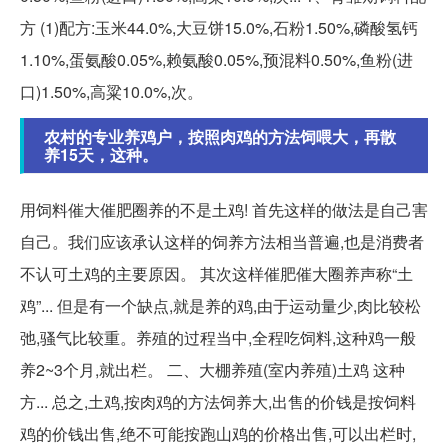
方 (1)配方:玉米44.0%,大豆饼15.0%,石粉1.50%,磷酸氢钙
1.10%,蛋氨酸0.05%,赖氨酸0.05%,预混料0.50%,鱼粉(进
口)1.50%,高粱10.0%,次。
农村的专业养鸡户，按照肉鸡的方法饲喂大，再散
养15天，这种。
用饲料催大催肥圈养的不是土鸡! 首先这样的做法是自己害
自己。我们应该承认这样的饲养方法相当普遍,也是消费者
不认可土鸡的主要原因。 其次这样催肥催大圈养声称“土
鸡”... 但是有一个缺点,就是养的鸡,由于运动量少,肉比较松
弛,骚气比较重。养殖的过程当中,全程吃饲料,这种鸡一般
养2~3个月,就出栏。 二、大棚养殖(室内养殖)土鸡 这种
方... 总之,土鸡,按肉鸡的方法饲养大,出售的价钱是按饲料
鸡的价钱出售,绝不可能按跑山鸡的价格出售,可以出栏时,