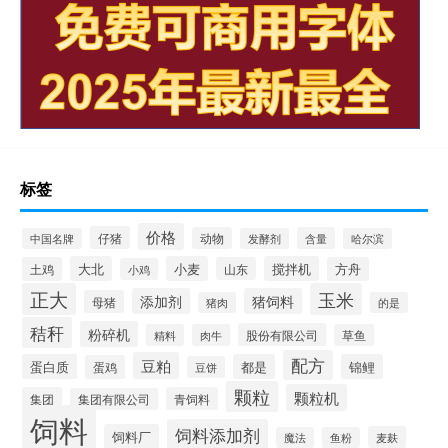
标签
价格
仔猪
动物
含量
中国名牌
发酵剂
哈尔滨
大北
小麦
搅拌机
土鸡
山东
方舟
小鸡
正大
玉米
添加剂
猪饲料
母猪
猪肉
的是
秸秆
粉碎机
股份有限公司
精料
肉牛
草鱼
配方
豆粕
蛋白质
都是
锦鲤
蛋鸡
豆饼
颗粒
颗粒机
集团
青饲料
集团有限公司
饲料
饲料添加剂
饲料厂
麦麸
魔法
鱼粉