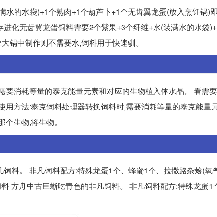
水的水袋)+1个熟肉+1个葫芦卜+1个无齿翼龙蛋(放入烹饪锅)即
存进化无齿翼龙蛋饲料需要2个紫果+3个纤维+水(装满水的水袋)+
工业大锅中制作则不需要水,饲料用于快速驯。
,需要消耗等量的泰克能量元素和对应的生物植入体水晶。 看需
换机使用方法:泰克饲料处理器转换饲料时,需要消耗等量的泰克能量
那个生物,将生物。
饲料。 非凡饲料配方:特殊龙蛋1个、蜂蜜1个、拉撒路杂烩(氧气
料 方舟中古巨蜥吃青色的非凡饲料。 非凡饲料配方:特殊龙蛋1
。