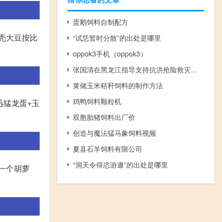
蛋鹅饲料自制配方
贝壳大豆按比
“试恁暂时分散”的出处是哪里
oppok3手机（oppok3）
张国清在黑龙江指导支持抗洪抢险救灾时强调：全力以赴开展抗洪抢险救灾最大程度降低洪涝灾害损失（新华社）
黄储玉米秸秆饲料的制作方法
鸡鸭饲料颗粒机
迅猛龙蛋+玉
双胞胎猪饲料出厂价
创造与魔法猛马象饲料视频
夏县石羊饲料有限公司
“洞天令得恣游遨”的出处是哪里
 一个胡萝