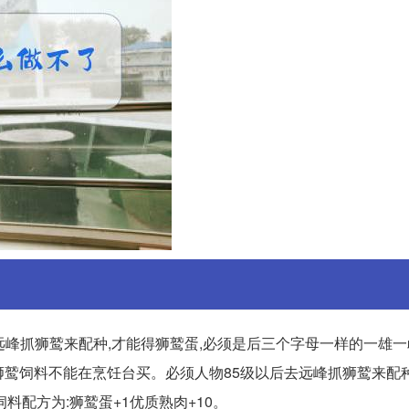
远峰抓狮鹫来配种,才能得狮鹫蛋,必须是后三个字母一样的一雄
手游狮鹫饲料不能在烹饪台买。必须人物85级以后去远峰抓狮鹫来配
配方为:狮鹫蛋+1优质熟肉+10。