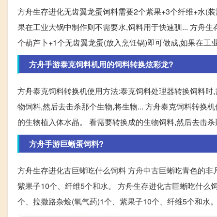
方舟生存进化无齿翼龙蛋饲料需要2个紫果+3个纤维+水(装满
果在工业大锅中制作则不需要水,饲料用于快速驯... 方舟生
个葫芦卜+1个无齿翼龙蛋(放入烹饪锅)即可做成,如果在
方舟手游泰克饲料机用的饲料转换炫彩龙?
方舟泰克饲料转换机使用方法:泰克饲料处理器转换饲料时
物饲料,然后去击杀那个生物,将生物... 方舟泰克饲料转
的生物植入体水晶。 看需要转换成的生物饲料,然后去击杀
方舟手游巨蜥蛋饲料?
方舟生存进化古巨蜥吃什么饲料 方舟中古巨蜥吃青色的非凡
紫果子10个、纤维5个和水。 方舟生存进化古巨蜥吃什么饲
个、拉撒路杂烩(氧气药)1个、紫果子10个、纤维5个和水