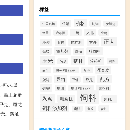
标签
价格
仔猪
动物
中国名牌
发酵剂
大北
土鸡
含量
小鸡
哈尔滨
正大
小麦
搅拌机
山东
方舟
添加剂
猪饲料
母猪
猪肉
玉米
秸秆
粉碎机
精料
的是
蛋白质
股份有限公司
肉牛
草鱼
配方
豆粕
都是
蛋鸡
豆饼
豆+熟大腿
锦鲤
集团
青饲料
集团有限公司
饲料
干。霸王龙蛋
颗粒
颗粒机
饲料厂
0甲壳。斑龙
饲料添加剂
麦麸
魔法
鱼粉
。麝足...
猜你想看的文章