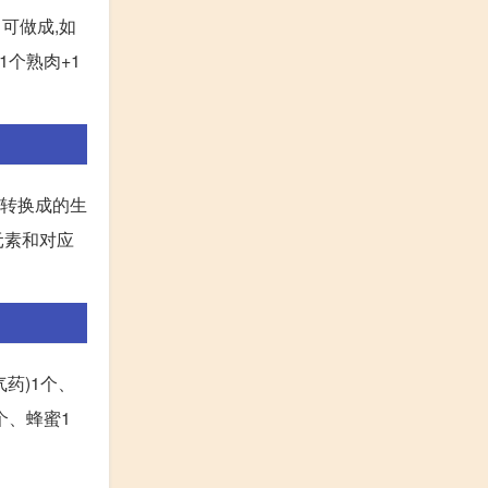
可做成,如
1个熟肉+1
要转换成的生
元素和对应
药)1个、
个、蜂蜜1