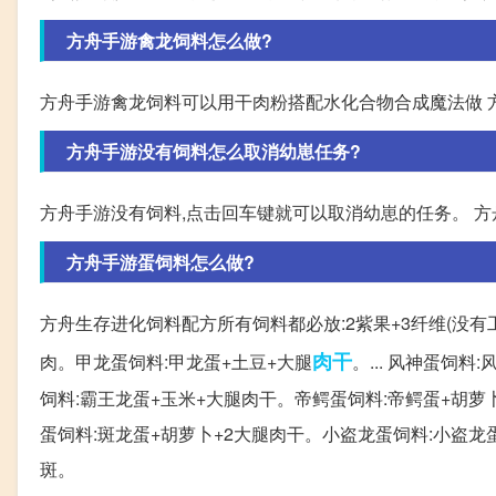
方舟手游禽龙饲料怎么做?
方舟手游禽龙饲料可以用干肉粉搭配水化合物合成魔法做 
方舟手游没有饲料怎么取消幼崽任务?
方舟手游没有饲料,点击回车键就可以取消幼崽的任务。 
方舟手游蛋饲料怎么做?
方舟生存进化饲料配方所有饲料都必放:2紫果+3纤维(没有
肉干
肉。甲龙蛋饲料:甲龙蛋+土豆+大腿
。... 风神蛋饲
饲料:霸王龙蛋+玉米+大腿肉干。帝鳄蛋饲料:帝鳄蛋+胡萝卜
蛋饲料:斑龙蛋+胡萝卜+2大腿肉干。小盗龙蛋饲料:小盗龙蛋
斑。