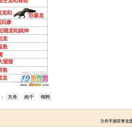
：
方舟
肉干
饲料
方舟手游双脊龙