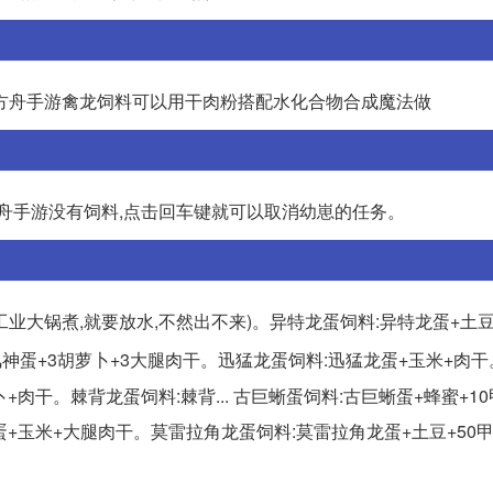
方舟手游禽龙饲料可以用干肉粉搭配水化合物合成魔法做
方舟手游没有饲料,点击回车键就可以取消幼崽的任务。
工业大锅煮,就要放水,不然出不来)。异特龙蛋饲料:异特龙蛋+土
料:风神蛋+3胡萝卜+3大腿肉干。迅猛龙蛋饲料:迅猛龙蛋+玉米+肉
+肉干。棘背龙蛋饲料:棘背... 古巨蜥蛋饲料:古巨蜥蛋+蜂蜜+1
+玉米+大腿肉干。莫雷拉角龙蛋饲料:莫雷拉角龙蛋+土豆+50甲壳