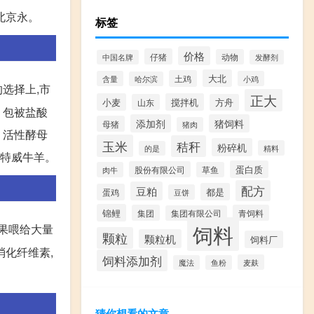
北京永。
标签
价格
仔猪
动物
中国名牌
发酵剂
大北
土鸡
含量
小鸡
哈尔滨
选择上,市
正大
小麦
搅拌机
山东
方舟
、包被盐酸
添加剂
猪饲料
母猪
猪肉
、活性酵母
玉米
秸秆
粉碎机
精料
的是
拜特威牛羊。
蛋白质
股份有限公司
肉牛
草鱼
配方
豆粕
都是
蛋鸡
豆饼
锦鲤
集团
青饲料
集团有限公司
饲料
如果喂给大量
颗粒
颗粒机
饲料厂
消化纤维素,
饲料添加剂
麦麸
魔法
鱼粉
猜你想看的文章