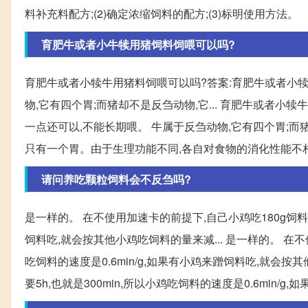
料补充料配方;(2)确定浓缩饲料的配方;(3)标明使用方法。
育肥牛或者小牛犊用猪饲料饲喂可以吗?
育肥牛或者小犊牛用猪料饲喂可以吗?答案:育肥牛或者小犊
物,它有四个胃;而猪却不是反刍动物,它... 育肥牛或者
一点还可以,不能长期喂。 牛属于反刍动物,它有四个胃;而猪
只有一个胃。由于生理功能不同,各自对食物的消化性能不相同
请问养吃颗粒饲料会不反刍吗?
是一样的。 在不使用加速卡的前提下,自己小鸡吃180g饲料,需
饲料吃,就会按其他小鸡吃饲料的量来减... 是一样的。 在不使
吃饲料的速度是0.6min/g,如果有小鸡来蹭饲料吃,就会按其
要5h,也就是300min,所以小鸡吃饲料的速度是0.6mi