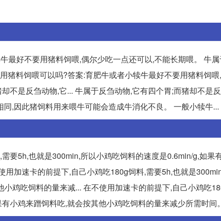
牛最好不要用猪料饲喂,偶尔少吃一点还可以,不能长期喂。 牛
小犊牛用猪料饲喂可以吗?答案:育肥牛或者小犊牛最好不要用猪料饲喂
却不是反刍动物,它... 牛属于反刍动物,它有四个胃;而猪却不是反
,因此猪饲料用来喂牛可能会造成牛消化不良。 一般小犊牛...
要5h,也就是300min,所以小鸡吃饲料的速度是0.6min/g,如
用加速卡的前提下,自己小鸡吃180g饲料,需要5h,也就是300mi
他小鸡吃饲料的量来减... 在不使用加速卡的前提下,自己小鸡吃18
n/g,如果有小鸡来蹭饲料吃,就会按其他小鸡吃饲料的量来减少所需时间