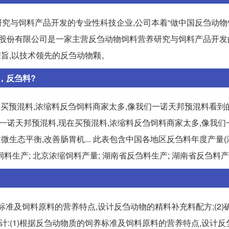
究与饲料产品开发的专业性科技企业,公司本着“做中国反刍动物
杜农牧股份有限公司是一家主营反刍动物饲料营养研究与饲料产品开
宗旨,以技术领先的反刍动物颗。
，反刍料?
在买预混料,浓缩料反刍饲料商家太多,像我们一诺天邦预混料看到
郑州一诺天邦预混料,现在买预混料,浓缩料反刍饲料商家太多,像我
微生态平衡,改善肠胃机... 此表包含中国各地区反刍料年度产量(
料生产; 北京浓缩饲料产量; 湖南省反刍料生产; 湖南省反刍料产.
标准及饲料原料的营养特点,设计反刍动物的精料补充料配方;(2)
设计:(1)根据反刍动物质的饲养标准及饲料原料的营养特点,设计