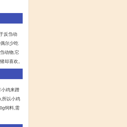
属于反刍动
,偶尔少吃
刍动物,它
 猪却喜欢。
果有小鸡来蹭
n,所以小鸡
0g饲料,需
。