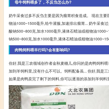
母牛饲料喂多了，不反刍怎么办?
奶牛采食过多不反刍主要是因为瘤胃积食造成。 现在主要医治
物油1000~1500毫升,给牛灌服,加速排出瘤胃... 
酸钠500~800克,加水1000毫升,液体石蜡油或植物油100
钠500~800克,加水1000毫升,液体石蜡油或植物油1000
肉鸭饲料喂羊行吗?会有影响吗?
你好,我是三农领域创作者金秋麦穗儿,你问的是肉鸭饲料喂
加到羊饲料里,没有什么不可以。饲料配备虽... 你好,我
如果是肉鸭卖完了剩下的饲料,你可以逐渐的添加到羊饲料