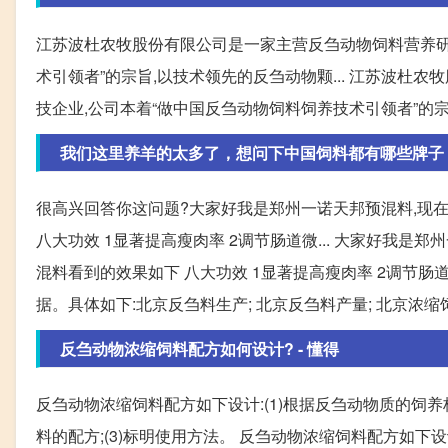
江苏波杜农牧股份有限公司是一家主营反刍动物饲料营养研
术引领者”的宗旨,以技术领先的反刍动物颗... 江苏波
技企业,公司本着“做中国反刍动物饲料饲养技术引领者”的
我们这里养羊的太多了，想问下中国饲料都有哪些牌子
很高兴回答你这问题?大家好我是郑州一诺天邦预混料,现
八大功效 1显著提高瘦肉率 2调节肠道微... 大家好我是
混料看到的效果如下 八大功效 1显著提高瘦肉率 2调节肠道
据。具体如下:北京反刍料生产; 北京反刍料产量; 北京浓缩饲
反刍动物浓缩饲料配方如何设计? - 懂得
反刍动物浓缩饲料配方如下设计:(1)根据反刍动物质的饲养
料的配方;(3)标明使用方法。 反刍动物浓缩饲料配方如下