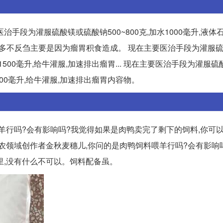
手段为灌服硫酸镁或硫酸钠500~800克,加水1000毫升,液体
奶牛采食过多不反刍主要是因为瘤胃积食造成。 现在主要医治手段为灌服
0~1500毫升,给牛灌服,加速排出瘤胃... 现在主要医治手段为灌服
~1500毫升,给牛灌服,加速排出瘤胃内容物。
羊行吗?会有影响吗?我觉得如果是肉鸭卖完了剩下的饲料,你可
是三农领域创作者金秋麦穗儿,你问的是肉鸭饲料喂羊行吗?会有影响
里,没有什么不可以。饲料配备虽。