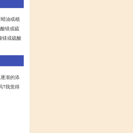
石蜡油或植
硫酸镁或硫
硫酸镁或硫酸
以逐渐的添
吗?我觉得