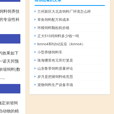
饲料饲养技
兰州新区大北农饲料厂环境怎么样
发的专业性科
草鱼饲料配方和成本
环模饲料颗粒机价格
正大510鸡饲料多少钱一吨
kmno4和h2o2反应（kmno4）
小型养猪饲料车
的效果如下
珠海哪里有元宵灯笼卖
们一诺天邦预
山东鲁莘饲料质量评论
浓缩饲料)数
岁月是把猪饲料啥意思
..。
宠物饲料生产设备市场
确定浓缩饲
反刍动物的精