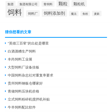
颗粒
颗粒机
集团
青饲料
集团有限公司
饲料
饲料添加剂
饲料厂
麦麸
魔法
鱼粉
猜你想看的文章
“英雄三百辈”的出处是哪里
白酒酒糟生产饲料
丰尚饲料工业展
大型饲料厂设备挂板
中国饲料杂志社对重复率要求
贵州饲料钢板仓哪家好
青储饲料压块机价格
立式饲料粉碎机搅拌机补贴
牛羊饲料配比软件