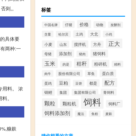
否则,。
标签
价格
仔猪
动物
中国名牌
发酵剂
大北
土鸡
含量
小鸡
哈尔滨
品的具体要
正大
小麦
搅拌机
山东
方舟
有两种:一
添加剂
猪饲料
母猪
猪肉
玉米
秸秆
粉碎机
精料
的是
蛋白质
股份有限公司
肉牛
草鱼
配方
豆粕
都是
蛋鸡
豆饼
专用料。 浓
锦鲤
集团
青饲料
集团有限公司
用料。
饲料
颗粒
颗粒机
饲料厂
饲料添加剂
麦麸
魔法
鱼粉
0%,糠麸
猜你想看的文章