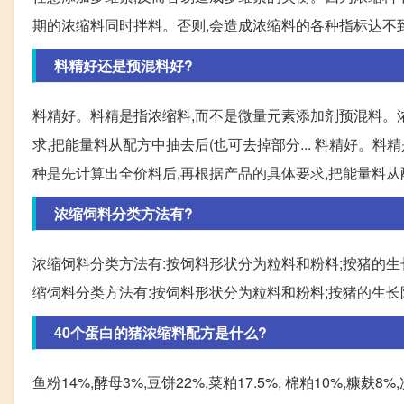
期的浓缩料同时拌料。否则,会造成浓缩料的各种指标达不到鸡的
料精好还是预混料好?
料精好。料精是指浓缩料,而不是微量元素添加剂预混料。
求,把能量料从配方中抽去后(也可去掉部分... 料精好。
种是先计算出全价料后,再根据产品的具体要求,把能量料从
浓缩饲料分类方法有?
浓缩饲料分类方法有:按饲料形状分为粒料和粉料;按猪的生
缩饲料分类方法有:按饲料形状分为粒料和粉料;按猪的生长
40个蛋白的猪浓缩料配方是什么?
鱼粉14%,酵母3%,豆饼22%,菜粕17.5%, 棉粕10%,糠麸8%