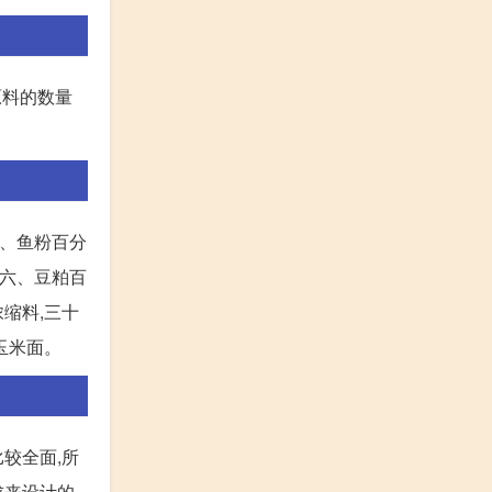
原料的数量
五、鱼粉百分
之六、豆粕百
缩料,三十
玉米面。
较全面,所
来设计的,