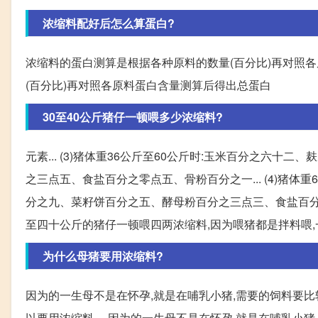
浓缩料配好后怎么算蛋白?
浓缩料的蛋白测算是根据各种原料的数量(百分比)再对照
(百分比)再对照各原料蛋白含量测算后得出总蛋白
30至40公斤猪仔一顿喂多少浓缩料?
元素... (3)猪体重36公斤至60公斤时:玉米百分之
之三点五、食盐百分之零点五、骨粉百分之一... (4)猪
分之九、菜籽饼百分之五、酵母粉百分之三点三、食盐百分之
至四十公斤的猪仔一顿喂四两浓缩料,因为喂猪都是拌料喂,
为什么母猪要用浓缩料?
因为的一生母不是在怀孕,就是在哺乳小猪,需要的饲料要比
以要用浓缩料。 因为的一生母不是在怀孕,就是在哺乳小猪