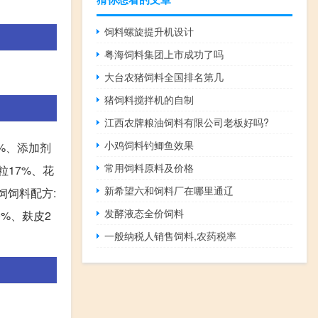
饲料螺旋提升机设计
粤海饲料集团上市成功了吗
大台农猪饲料全国排名第几
猪饲料搅拌机的自制
江西农牌粮油饲料有限公司老板好吗?
小鸡饲料钓鲫鱼效果
3%、添加剂
常用饲料原料及价格
米粒17%、花
新希望六和饲料厂在哪里通辽
补饲饲料配方:
发酵液态全价饲料
0%、麸皮2
一般纳税人销售饲料,农药税率