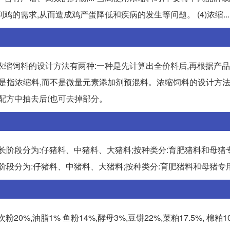
需求,从而造成鸡产蛋降低和疾病的发生等问题。 (4)浓缩... 
浓缩饲料的设计方法有两种:一种是先计算出全价料后,再根据产
料精是指浓缩料,而不是微量元素添加剂预混料。浓缩饲料的设计方法
配方中抽去后(也可去掉部分。
长阶段分为:仔猪料、中猪料、大猪料;按种类分:育肥猪料和母猪
阶段分为:仔猪料、中猪料、大猪料;按种类分:育肥猪料和母猪专
,次粉20%,油脂1% 鱼粉14%,酵母3%,豆饼22%,菜粕17.5%, 棉粕1