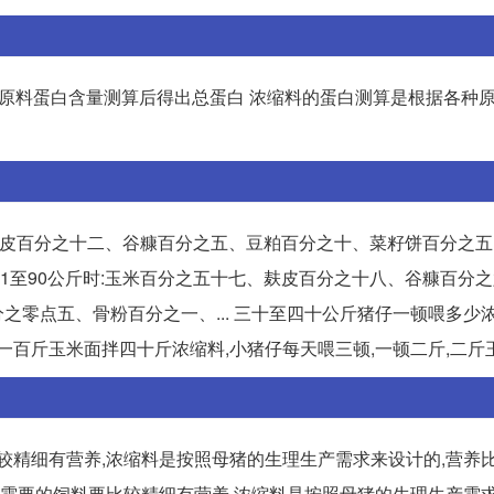
各原料蛋白含量测算后得出总蛋白 浓缩料的蛋白测算是根据各种
六十二、麸皮百分之十二、谷糠百分之五、豆粕百分之十、菜籽饼百分之
体重61至90公斤时:玉米百分之五十七、麸皮百分之十八、谷糠百分
零点五、骨粉百分之一、... 三十至四十公斤猪仔一顿喂多少浓
一百斤玉米面拌四十斤浓缩料,小猪仔每天喂三顿,一顿二斤,二斤
较精细有营养,浓缩料是按照母猪的生理生产需求来设计的,营养比
,需要的饲料要比较精细有营养,浓缩料是按照母猪的生理生产需求