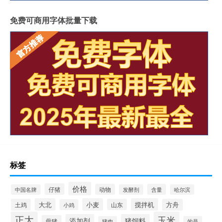
免费可商用字体批量下载
标签
价格
仔猪
动物
含量
中国名牌
发酵剂
哈尔滨
大北
小麦
搅拌机
土鸡
山东
方舟
小鸡
正大
玉米
添加剂
猪饲料
母猪
猪肉
的是