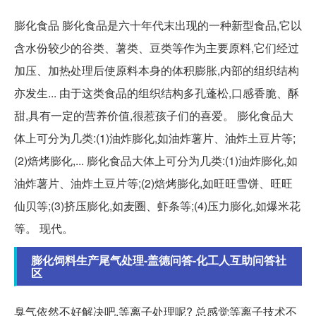
膨化食品 膨化食品是六十年代末出现的一种新型食品,它以
含水份较少的谷类、薯类、豆类等作为主要原料,它们经过
加压、加热处理后使原料本身的体积膨胀,内部的组织结构
亦发生... 由于这类食品的组织结构多孔蓬松,口感香脆、酥
甜,具有一定的营养价值,很惹孩子们的喜爱。 膨化食品大
体上可分为几类:(1)油炸膨化,如油炸薯片、油炸土豆片等;
(2)焙烤膨化,... 膨化食品大体上可分为几类:(1)油炸膨化,如
油炸薯片、油炸土豆片等;(2)焙烤膨化,如旺旺雪饼、旺旺
仙贝等;(3)挤压膨化,如麦圈、虾条等;(4)压力膨化,如爆米花
等。 现代。
膨化饲料生产尾气处理-盖德问答-化工人互助问答社
区
臭气依然不好解决吧,等离子处理呢? 总感觉等离子技术不