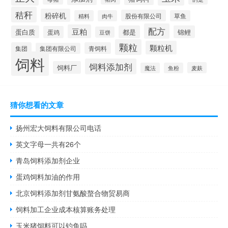
秸秆
粉碎机
股份有限公司
精料
肉牛
草鱼
配方
豆粕
蛋白质
都是
锦鲤
蛋鸡
豆饼
颗粒
颗粒机
集团
青饲料
集团有限公司
饲料
饲料添加剂
饲料厂
麦麸
魔法
鱼粉
猜你想看的文章
扬州宏大饲料有限公司电话
英文字母一共有26个
青岛饲料添加剂企业
蛋鸡饲料加油的作用
北京饲料添加剂甘氨酸螯合物贸易商
饲料加工企业成本核算账务处理
玉米猪饲料可以钓鱼吗