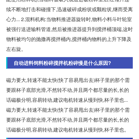
续不断地打击和碰撞下,迅速破碎成粉状或颗粒状,继而受离
心力... 2.混料机构:当物料推进器旋转时,物料小料斗叶轮室
被强行送进输料管道,然后被推进器提升到搅拌桶顶端,这时
物料被均匀的抛撒再搅拌桶内,搅拌桶内物料的上升下降及
左右旋。
自动进料饲料粉碎搅拌机粉碎慢是什么原因?
磁力要大,转速不能太快(快了容易甩出去)杯子里的那个需
要跟杯子底部光滑,不然转不动,并且两个都尽量的长,长的
话磁极分明,容易转动,建议电机转速从慢到快,杯子里也...
磁力要大,转速不能太快(快了容易甩出去)杯子里的那个需
要跟杯子底部光滑,不然转不动,并且两个都尽量的长,长的
话磁极分明,容易转动,建议电机转速从慢到快,杯子里也。