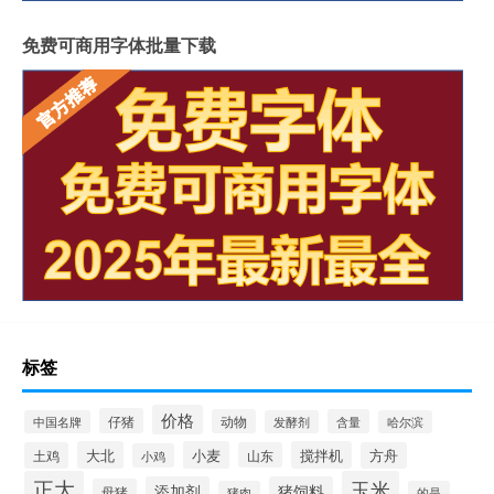
免费可商用字体批量下载
标签
价格
仔猪
动物
含量
中国名牌
发酵剂
哈尔滨
大北
小麦
搅拌机
土鸡
山东
方舟
小鸡
正大
玉米
添加剂
猪饲料
母猪
猪肉
的是