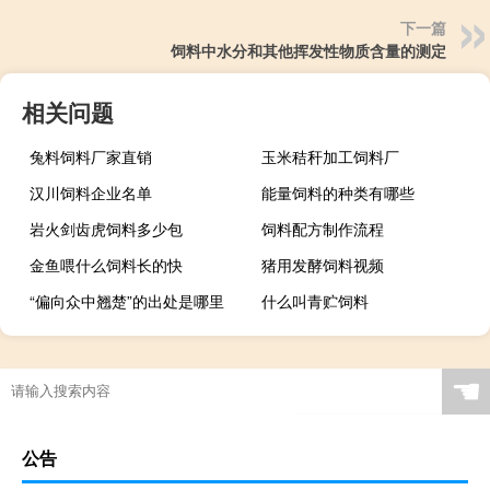
下一篇
饲料中水分和其他挥发性物质含量的测定
相关问题
兔料饲料厂家直销
玉米秸秆加工饲料厂
汉川饲料企业名单
能量饲料的种类有哪些
岩火剑齿虎饲料多少包
饲料配方制作流程
金鱼喂什么饲料长的快
猪用发酵饲料视频
“偏向众中翘楚”的出处是哪里
什么叫青贮饲料
☚
公告