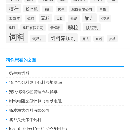
秸秆
粉碎机
股份有限公司
精料
肉牛
草鱼
配方
豆粕
蛋白质
都是
锦鲤
蛋鸡
豆饼
颗粒
颗粒机
集团
青饲料
集团有限公司
饲料
饲料添加剂
饲料厂
麦麸
魔法
鱼粉
猜你想看的文章
奶牛精饲料
预混合饲料属于饲料添加剂吗
宠物饲料标签管理办法解读
制动电阻选型计算（制动电阻）
杨凌海大饲料有限公司
成都英美尔牛饲料
htc 10（htcg10手机报价及图片）