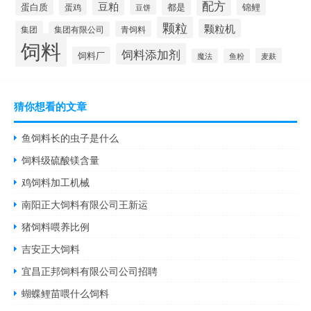
配方
豆粕
蛋白质
都是
锦鲤
蛋鸡
豆饼
颗粒
颗粒机
集团
青饲料
集团有限公司
饲料
饲料添加剂
饲料厂
麦麸
魔法
鱼粉
猜你想看的文章
鱼饲料长的虫子是什么
饲料级硫酸镁含量
鸡饲料加工机械
南阳正大饲料有限公司王新运
猪饲料喂养比例
吉安正大饲料
宜昌正邦饲料有限公司公司招聘
蝴蝶鲤苗喂什么饲料