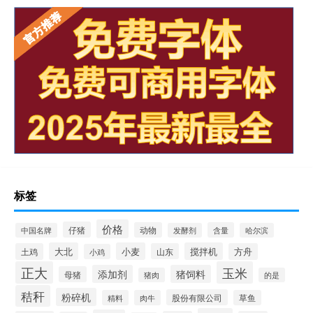
标签
价格
仔猪
动物
含量
中国名牌
发酵剂
哈尔滨
大北
小麦
搅拌机
土鸡
山东
方舟
小鸡
正大
玉米
添加剂
猪饲料
母猪
猪肉
的是
秸秆
粉碎机
股份有限公司
精料
肉牛
草鱼