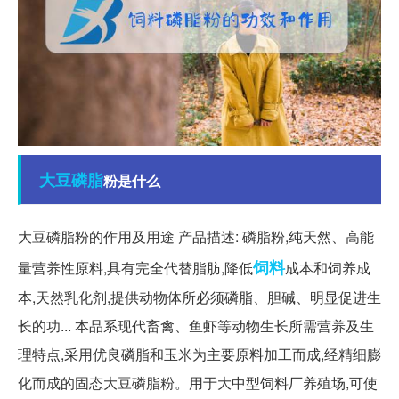
大豆
磷脂
粉是什么
大豆磷脂粉的作用及用途 产品描述: 磷脂粉,纯天然、高能
饲料
量营养性原料,具有完全代替脂肪,降低
成本和饲养成
本,天然乳化剂,提供动物体所必须磷脂、胆碱、明显促进生
长的功... 本品系现代畜禽、鱼虾等动物生长所需营养及生
理特点,采用优良磷脂和玉米为主要原料加工而成,经精细膨
化而成的固态大豆磷脂粉。用于大中型饲料厂养殖场,可使