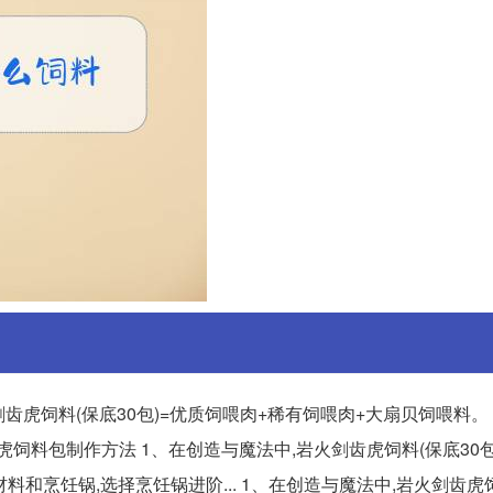
齿虎饲料(保底30包)=优质饲喂肉+稀有饲喂肉+大扇贝饲喂料。
齿虎饲料包制作方法 1、在创造与魔法中,岩火剑齿虎饲料(保底30包
料和烹饪锅,选择烹饪锅进阶... 1、在创造与魔法中,岩火剑齿虎饲