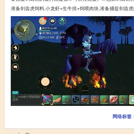
准备剑齿虎饲料,小龙虾+生牛排+饲喂肉块,准备捕捉剑齿
网络标签