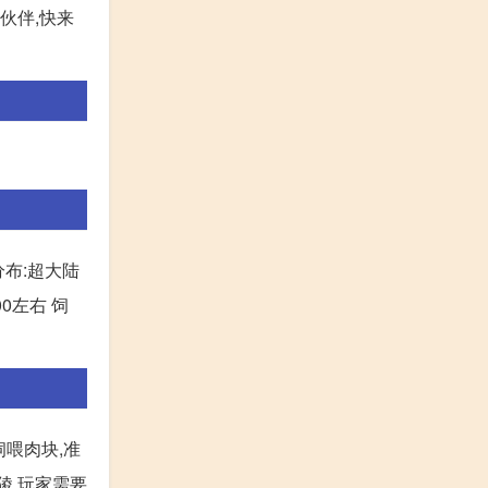
伙伴,快来
 分布:超大陆
00左右 饲
饲喂肉块,准
陵,玩家需要