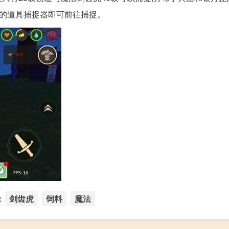
虎的道具捕捉器即可前往捕捉。
：
剑齿虎
饲料
魔法