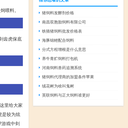
贝饲喂料。
猪饲料发酵剂价格
南昌双胞胎饲料有限公司
铁骑猪饲料批发价格表
,剑齿虎保底
海豚锦鲤配合饲料
分式方程增根是什么意思
养牛青贮饲料打包机
河南饲料兽药追溯系统
猪饲料代理商的加盟条件苹果
绒花树为啥叫鬼树
英联饲料与正大饲料谁更好
,这里给大家
虎是较为炫
?游戏中剑