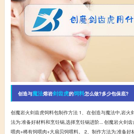
魔法
剑齿虎
饲料
创造与
熔岩
的
怎么做?多少包保底?
创魔岩火剑齿虎饲料包制作方法 1、在创造与魔法中,岩火剑
法为:准备好材料和烹饪锅,选择烹饪锅进阶... 创魔岩火剑
喂肉+稀有饲喂肉+大扇贝饲喂料。 2、制作方法为:准备好材