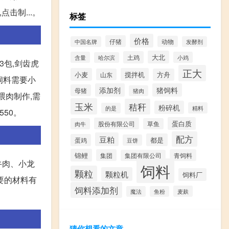
击制...。
标签
价格
仔猪
动物
中国名牌
发酵剂
大北
土鸡
含量
小鸡
哈尔滨
3包,剑齿虎
正大
小麦
搅拌机
山东
方舟
饲料需要小
添加剂
猪饲料
母猪
猪肉
喂肉制作,需
玉米
秸秆
粉碎机
精料
的是
550。
蛋白质
股份有限公司
肉牛
草鱼
配方
豆粕
都是
蛋鸡
豆饼
锦鲤
集团
青饲料
集团有限公司
牛肉、小龙
饲料
颗粒
颗粒机
饲料厂
要的材料有
饲料添加剂
麦麸
魔法
鱼粉
猜你想看的文章