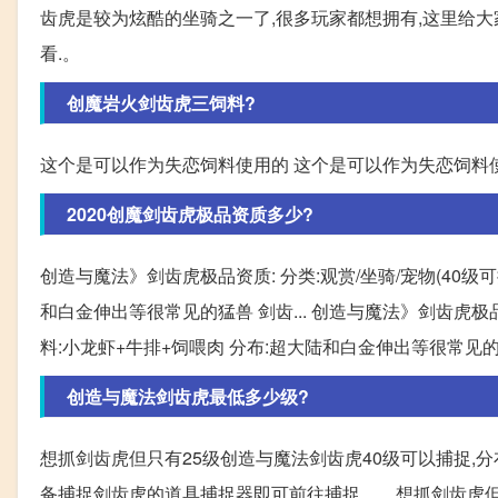
齿虎是较为炫酷的坐骑之一了,很多玩家都想拥有,这里给大
看.。
创魔岩火剑齿虎三饲料?
这个是可以作为失恋饲料使用的 这个是可以作为失恋饲料
2020创魔剑齿虎极品资质多少?
创造与魔法》剑齿虎极品资质: 分类:观赏/坐骑/宠物(40级可捕捉)
和白金伸出等很常见的猛兽 剑齿... 创造与魔法》剑齿虎极品资质: 
料:小龙虾+牛排+饲喂肉 分布:超大陆和白金伸出等很常见
创造与魔法剑齿虎最低多少级?
想抓剑齿虎但只有25级创造与魔法剑齿虎40级可以捕捉,分
备捕捉剑齿虎的道具捕捉器即可前往捕捉。... 想抓剑齿虎