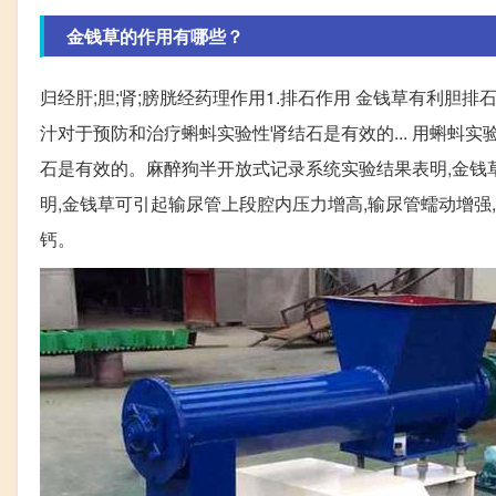
金钱草的作用有哪些？
归经肝;胆;肾;膀胱经药理作用1.排石作用 金钱草有利
汁对于预防和治疗蝌蚪实验性肾结石是有效的... 用蝌蚪
石是有效的。麻醉狗半开放式记录系统实验结果表明,金钱草
明,金钱草可引起输尿管上段腔内压力增高,输尿管蠕动增强
钙。