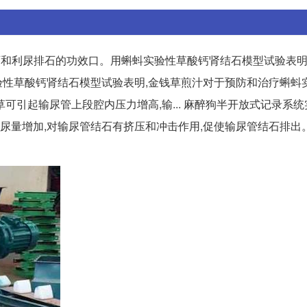
胆排石和利尿排石的功效口。用蝌蚪实验性草酸钙肾结石模型试验表明
实验性草酸钙肾结石模型试验表明,金钱草煎汁对于预防和治疗蝌蚪
可引起输尿管上段腔内压力增高,输... 麻醉狗半开放式记录系
,尿量增加,对输尿管结石有挤压和冲击作用,促使输尿管结石排出