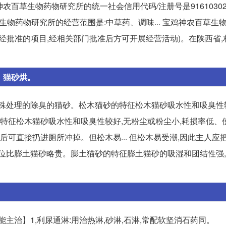
农百草生物药物研究所的统一社会信用代码/注册号是9161030230
生物药物研究所的经营范围是:中草药、调味... 宝鸡神农百草生
经批准的项目,经相关部门批准后方可开展经营活动)。在陕西省,
，猫砂烘。
特殊处理的除臭的猫砂。松木猫砂的特征松木猫砂吸水性和吸臭性
砂的特征松木猫砂吸水性和吸臭性较好,无粉尘或粉尘小,耗损率低、
后可直接扔进厕所冲掉。但松木易... 但松木易受潮,因此主人应
价位比膨土猫砂略贵。膨土猫砂的特征膨土猫砂的吸湿和团结性强
主治】1,利尿通淋:用治热淋,砂淋,石淋,常配软坚消石药同。