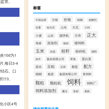
场监管。
标签
价格
仔猪
动物
中国名牌
发酵剂
大北
土鸡
含量
小鸡
哈尔滨
正大
小麦
搅拌机
山东
方舟
添加剂
猪饲料
母猪
猪肉
玉米
秸秆
粉碎机
精料
的是
炎10d为1
蛋白质
股份有限公司
肉牛
草鱼
,每日3-4
配方
豆粕
都是
蛋鸡
豆饼
胆结石。口
锦鲤
集团
青饲料
集团有限公司
猪胆汁3。
饲料
颗粒
颗粒机
饲料厂
饲料添加剂
麦麸
魔法
鱼粉
伦小区4号
猜你想看的文章