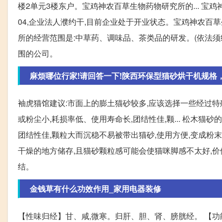
楼2单元3楼东户。宝鸡神农百草生物药物研究所的... 宝鸡神
04,企业法人濮约干,目前企业处于开业状态。宝鸡神农百草
所的经营范围是:中草药、调味品、茶类品的研发。(依法须
围的公司。
麻烦哪位行家!请回答一下!陕西环保型猫砂烘干机规格
袖虎猫馆建议:市面上的膨土猫砂较多,应该选择一些经过
或粉尘小,耗损率低、使用寿命长,团结性佳,颗... 松木猫
团结性佳,颗粒大而沉稳不易被带出猫砂,使用方便,变成粉末
干燥的地方储存,且猫砂颗粒感可能会使猫咪脚感不太好,
结。
金钱草有什么功效作用_家用电器装修
【性味归经】甘、咸,微寒。归肝、胆、肾、膀胱经。 【功能