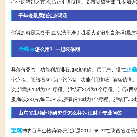
不让病猪进入市场,防止引进疫情。 2·市场监管部门,要加大
千年老鼠屎能泡茶喝汤
你说的就是天葵子,直接洗干净了咀嚼或者泡水当茶喝(最后
金钱草
怎么用?- 一起装修网
胆囊
具薄荷香气。功能利胆排石,,解痉镇痛。用于急、慢性
个疗程。胆结石30d为1个疗程... 功能利胆排石,,解痉镇
次,胆囊炎10d为1个疗程。胆结石30d为1个疗程。(《陕西
服,每次2-3片,每日3-4次,胆囊炎10d为1个疗程。胆结石3
山东省生物药物研究院怎么样?- 汇财吧专业问答
宝鸡
神农百草生物药物研究所是2014-05-27在陕西省