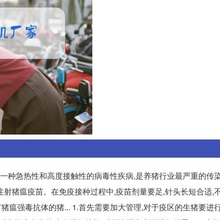
的一种急热性和高度接触性的病毒性疾病,是养猪行业最严重的传
次注射猪瘟疫苗。在免疫接种过程中,疫苗剂量要足,针头长短合适,
猪瘟强毒抗体的猪... 1.首先需要加大管理,对于疫区的生猪要进