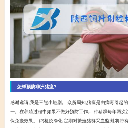
怎样预防非洲猪瘟?
感谢邀请,我是三熊小短剧。 众所周知,猪瘟是由病毒引起
一。在养殖过程中如果不做好预防工作,... 种猪群每年两
保免疫效果。 (2)检疫净化:定期对繁殖猪群采血监测,将带有