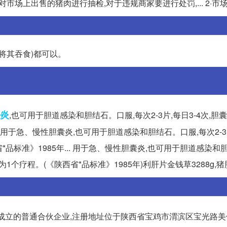
对市场上出售的猪肉进行抽检,对于违规商家要进行处罚,... 2·市
将其吞食)都可以。
炎
,也可用于胆道感染和胆结石。口服,每次2-3片,每日3-4次,胆囊
痛。用于急、慢性胆囊炎,也可用于胆道感染和胆结石。口服,每次2-3片
省*品标准》1985年... 用于急、慢性胆囊炎,也可用于胆道感染和
0d为1个疗程。(《陕西省*品标准》1985年)利肝片金钱草3288g,
注册成立的普通合伙企业,注册地址位于陕西省宝鸡市渭滨区宝光路美