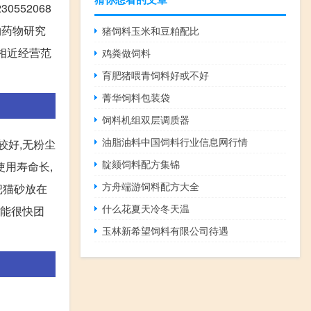
552068
物药物研究
猪饲料玉米和豆粕配比
相近经营范
鸡粪做饲料
育肥猪喂青饲料好或不好
菁华饲料包装袋
饲料机组双层调质器
油脂油料中国饲料行业信息网行情
较好,无粉尘
靛颏饲料配方集锦
使用寿命长,
方舟端游饲料配方大全
把猫砂放在
什么花夏天冷冬天温
,能很快团
玉林新希望饲料有限公司待遇