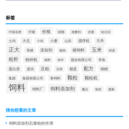
标签
价格
仔猪
动物
含量
中国名牌
发酵剂
哈尔滨
大北
小麦
搅拌机
土鸡
山东
方舟
小鸡
正大
玉米
添加剂
猪饲料
母猪
猪肉
的是
秸秆
粉碎机
股份有限公司
精料
肉牛
草鱼
配方
豆粕
蛋白质
都是
锦鲤
蛋鸡
豆饼
颗粒
颗粒机
集团
青饲料
集团有限公司
饲料
饲料添加剂
饲料厂
麦麸
魔法
鱼粉
猜你想看的文章
饲料添加剂石膏粉的作用