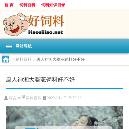
首 页
饲料百科
饲料知识目录
网站导航
>
饲料百科
>
唐人神湘大骆驼饲料好不好
唐人神湘大骆驼饲料好不好
饲料百科
网友:
tr
2022-01-17 15:35:33