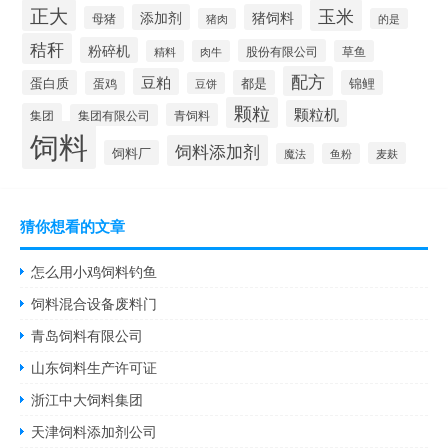
正大
玉米
添加剂
猪饲料
母猪
猪肉
的是
秸秆
粉碎机
股份有限公司
精料
肉牛
草鱼
配方
豆粕
蛋白质
都是
锦鲤
蛋鸡
豆饼
颗粒
颗粒机
集团
青饲料
集团有限公司
饲料
饲料添加剂
饲料厂
麦麸
魔法
鱼粉
猜你想看的文章
怎么用小鸡饲料钓鱼
饲料混合设备废料门
青岛饲料有限公司
山东饲料生产许可证
浙江中大饲料集团
天津饲料添加剂公司