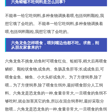
六角蝾螈不吃饲料是怎么回事?
不能单一给它吃饲料,多种食物调换着喂,包括饲料颗粒,我
想它饿了会吃的。 不能单一给它吃饲料,多种食物调换着
喂,包括饲料颗粒,我想它饿了会吃的。
六角龙鱼怎样喂食，喂到嘴边他都不吃。求救，刚
从朋友家拿来的?
六角龙鱼不挑食,幼鱼时可喂食红虫、蚯蚓等,稍大后再喂食
鳞虾、颗粒状食物,或鱼肉、鱼肠及鱼肝等;长成成鱼后,可
喂食金鱼、鲫鱼、小大头虾或鱼片。为了方便饲养,除了
喂... 为了方便饲养,除了喂食生饵外,最好喂食部分人工饲
料。六角龙是恐龙鱼的一种,食量非常大,一旦喂食的鱼饵不
够吃时,就会加害其它的鱼,所以在混合饲养时,最好采取分
散喂... 六角龙是恐龙鱼的一种,食量非常大,一旦喂食的鱼饵