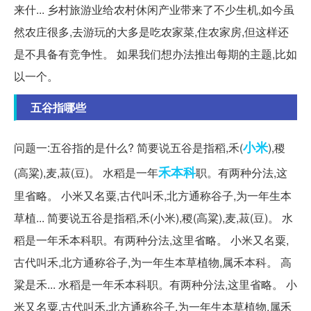
来什... 乡村旅游业给农村休闲产业带来了不少生机,如今虽
然农庄很多,去游玩的大多是吃农家菜,住农家房,但这样还
是不具备有竞争性。 如果我们想办法推出每期的主题,比如
以一个。
五谷指哪些
小米
问题一:五谷指的是什么? 简要说五谷是指稻,禾(
),稷
禾本科
(高粱),麦,菽(豆)。 水稻是一年
职。有两种分法,这
里省略。 小米又名粟,古代叫禾,北方通称谷子,为一年生本
草植... 简要说五谷是指稻,禾(小米),稷(高粱),麦,菽(豆)。 水
稻是一年禾本科职。有两种分法,这里省略。 小米又名粟,
古代叫禾,北方通称谷子,为一年生本草植物,属禾本科。 高
粱是禾... 水稻是一年禾本科职。有两种分法,这里省略。 小
米又名粟,古代叫禾,北方通称谷子,为一年生本草植物,属禾