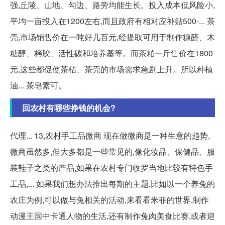
强,丘陵、山地、勾边、路旁均能生长。投入成本低风险小,
平均一亩投入在1200左右,而且政府有相对应补贴500-... 茶
壳,市场销售价在一吨好几百元,经提取可用于制作糠醛、木
糖醇、栲胶、活性碳和培养基等。而茶粕一斤售价在1800
元,这些都促使茶枯、茶壳的市场需求急剧上升。所以种植
油... 茶皂素可。
回农村有哪些挣钱的机会?
代理... 13,农村手工品微商 现在做微商是一种生意的趋势,
微商虽然多,但大多都是一些常见的,像化妆品、保健品、服
装鞋子之类的产品,如果在农村专门收罗当地比较有特色手
工品,... 如果我们想办法推出每期的主题,比如以一个养兔的
农庄为例,可以做与兔相关的活动,来看看米菲的世界,制作
动漫王国中卡通人物的生活,还有制作兔肉美食比赛,或者迎