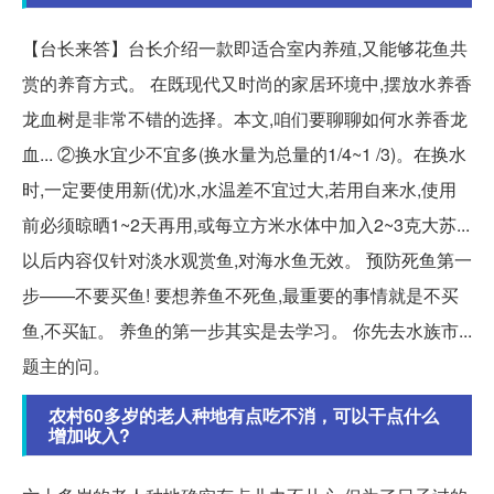
【台长来答】台长介绍一款即适合室内养殖,又能够花鱼共
赏的养育方式。 在既现代又时尚的家居环境中,摆放水养香
龙血树是非常不错的选择。本文,咱们要聊聊如何水养香龙
血... ②换水宜少不宜多(换水量为总量的1/4~1 /3)。在换水
时,一定要使用新(优)水,水温差不宜过大,若用自来水,使用
前必须晾晒1~2天再用,或每立方米水体中加入2~3克大苏...
以后内容仅针对淡水观赏鱼,对海水鱼无效。 预防死鱼第一
步——不要买鱼! 要想养鱼不死鱼,最重要的事情就是不买
鱼,不买缸。 养鱼的第一步其实是去学习。 你先去水族市...
题主的问。
农村60多岁的老人种地有点吃不消，可以干点什么
增加收入?