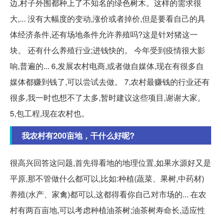
边,村子外围都种上了不知名的绿色树木。这样的需求很
大,... 没有大幅度的变动,涨价或者掉价,但是要看自己的具
体经济条件,还有场地条件允许养殖吗?这是针对猪这一
块。 还有什么养殖行业;进钱快的。 今年受到疫情很大影
响,普遍的... 6,发展农村电商,或者做自媒体,现在有很多自
媒体都赚到钱了,可以尝试去做。 7,农村最赚钱的行业还有
很多,我一时也想不了太多,暂时建议这些项目,谢谢大家。
5,包工程,现在农村也。
我农村有200亩地，干什么好呢?
很高兴回答这问题,首先得看地的地理位置,如果水源好又是
平原,那不管做什么都可以,比如:种植(蔬菜、果树,中药材)
养殖(水产、家禽)都可以,这都得看你自己对市场的... 在农
村有两百亩地,可以考虑种植油茶树;油茶树寿命长,适应性