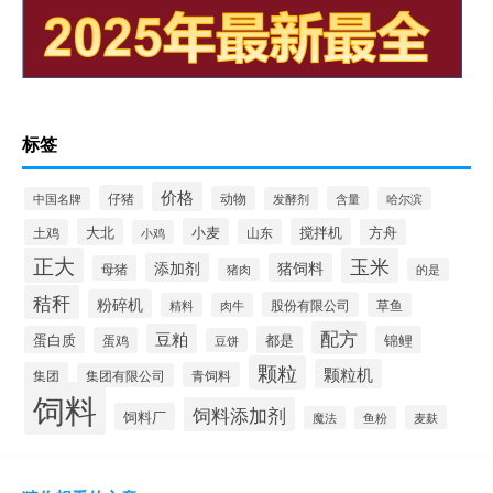
标签
价格
仔猪
动物
含量
中国名牌
发酵剂
哈尔滨
大北
小麦
搅拌机
土鸡
山东
方舟
小鸡
正大
玉米
添加剂
猪饲料
母猪
猪肉
的是
秸秆
粉碎机
股份有限公司
精料
肉牛
草鱼
配方
豆粕
蛋白质
都是
锦鲤
蛋鸡
豆饼
颗粒
颗粒机
集团
青饲料
集团有限公司
饲料
饲料添加剂
饲料厂
麦麸
魔法
鱼粉