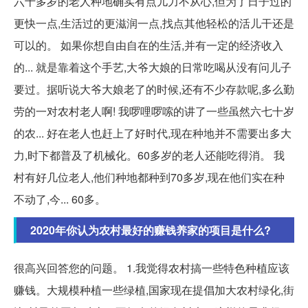
六十多岁的老人种地确实有点儿力不从心,但为了日子过的
更快一点,生活过的更滋润一点,找点其他轻松的活儿干还是
可以的。 如果你想自由自在的生活,并有一定的经济收入
的... 就是靠着这个手艺,大爷大娘的日常吃喝从没有问儿子
要过。据听说大爷大娘老了的时候,还有不少存款呢,多么勤
劳的一对农村老人啊! 我啰哩啰嗦的讲了一些虽然六七十岁
的农... 好在老人也赶上了好时代,现在种地并不需要出多大
力,时下都普及了机械化。60多岁的老人还能吃得消。 我
村有好几位老人,他们种地都种到70多岁,现在他们实在种
不动了,今... 60多。
2020年你认为农村最好的赚钱养家的项目是什么?
很高兴回答您的问题。 1.我觉得农村搞一些特色种植应该
赚钱。大规模种植一些绿植,国家现在提倡加大农村绿化,街