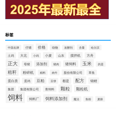
标签
价格
仔猪
动物
含量
中国名牌
发酵剂
哈尔滨
大北
小麦
搅拌机
土鸡
山东
方舟
小鸡
正大
玉米
添加剂
猪饲料
母猪
猪肉
的是
秸秆
粉碎机
股份有限公司
精料
肉牛
草鱼
配方
豆粕
蛋白质
都是
锦鲤
蛋鸡
豆饼
颗粒
颗粒机
集团
青饲料
集团有限公司
饲料
饲料添加剂
饲料厂
麦麸
魔法
鱼粉