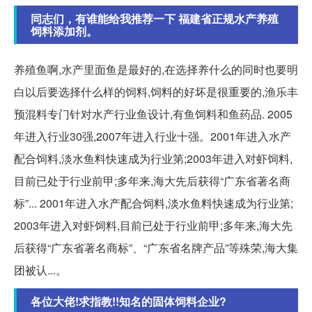
同志们，有谁能给我推荐一下 福建省正规水产养殖
饲料添加剂。
养殖鱼啊,水产里面鱼是最好的,在选择养什么的同时也要明
白以后要选择什么样的饲料,饲料的好坏是很重要的,渔乐丰
预混料专门针对水产行业鱼设计,有鱼饲料和鱼药品. 2005
年进入行业30强,2007年进入行业十强。2001年进入水产
配合饲料,淡水鱼料快速成为行业第;2003年进入对虾饲料,
目前已处于行业前甲;多年来,海大先后获得“广东省著名商
标”... 2001年进入水产配合饲料,淡水鱼料快速成为行业第;
2003年进入对虾饲料,目前已处于行业前甲;多年来,海大先
后获得“广东省著名商标”、“广东省名牌产品”等殊荣,海大集
团被认...。
各位大佬!求指教!!知名的固体饲料企业?