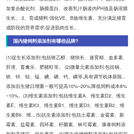
加复合酸化剂、肠膜蛋白、改善乳汁肠道内PH值及肠溶膜
生长。 2、育成猪料:强化VE、B族维生素、充分满足猪育
成阶段的营养需求,促进肌肉生长。
国内猪饲料添加剂有哪些品牌?
(1)促生长添加剂:包括喹乙醇、猪快长、速育精、血多素、
肝渣、畜禽乐、肥猪旺等。 (2)微量元素添加剂:包括铜、
铁、锌、钴、锰、碘、硒、钙、磷等,具有调节机体新陈...
添加后生猪日增重一般可提高10%~20%,降低饲料成本8%
~10%。(3)维生素添加剂:包括维生素A、维生素D2、维生
素E、维生素K3、维生素B1、维生素D3、维生素B2、维
生素B6、维... (5)抗生素添加剂:包括土霉素、金霉素、新
霉素、盐霉素、四环素、杆菌素、林可霉素、康泰饲料添
加剂及猪宝、保生素等。(6)驱虫保健饲料添加剂:包括安宝