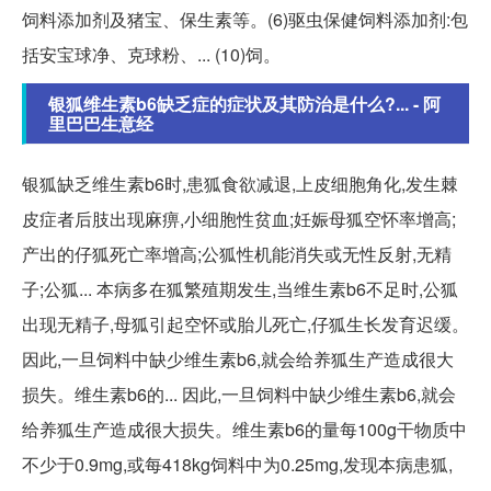
饲料添加剂及猪宝、保生素等。(6)驱虫保健饲料添加剂:包
括安宝球净、克球粉、... (10)饲。
银狐维生素b6缺乏症的症状及其防治是什么?... - 阿
里巴巴生意经
银狐缺乏维生素b6时,患狐食欲减退,上皮细胞角化,发生棘
皮症者后肢出现麻痹,小细胞性贫血;妊娠母狐空怀率增高;
产出的仔狐死亡率增高;公狐性机能消失或无性反射,无精
子;公狐... 本病多在狐繁殖期发生,当维生素b6不足时,公狐
出现无精子,母狐引起空怀或胎儿死亡,仔狐生长发育迟缓。
因此,一旦饲料中缺少维生素b6,就会给养狐生产造成很大
损失。维生素b6的... 因此,一旦饲料中缺少维生素b6,就会
给养狐生产造成很大损失。维生素b6的量每100g干物质中
不少于0.9mg,或每418kg饲料中为0.25mg,发现本病患狐,