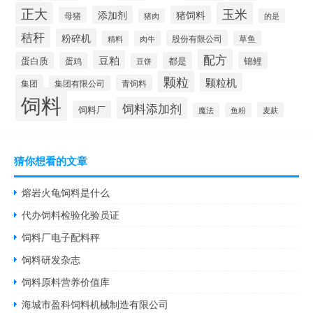
正大
玉米
添加剂
猪饲料
母猪
猪肉
的是
秸秆
粉碎机
股份有限公司
精料
肉牛
草鱼
配方
豆粕
蛋白质
都是
锦鲤
蛋鸡
豆饼
颗粒
颗粒机
集团
青饲料
集团有限公司
饲料
饲料添加剂
饲料厂
麦麸
魔法
鱼粉
猜你想看的文章
熔岩火龟饲料是什么
代办饲料检验化验员证
饲料厂电子配料秤
饲料研发杂志
饲料原料营养价值库
海城市盈科饲料机械制造有限公司